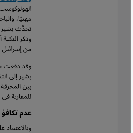
الهولوكوست ع
مهنيًا، والب
تحدَّث بشير 
وذكر النكبة 
من إسرائيل ع
وقد دفعت طبي
بشير إلى الت
بين المحرقة و
للمقارنة في ا
عدم تكافؤ ا
وبالاعتماد ع