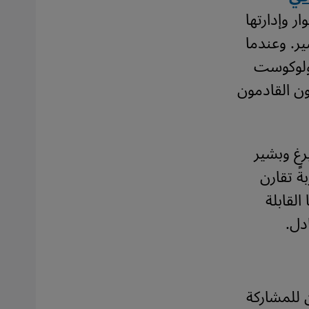
 وإدارتها
ر. وعندما
هولوكوست
ون القادمون
رغ وبشير
ً تقارن
القابلة
دل.
 للمشاركة