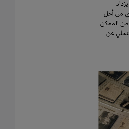
زداد
وي من أجل
 من الممكن
لتخلي عن