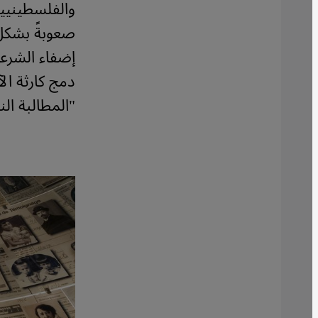
والفلسطينيين
صعوبةً بشكل 
إضفاء الشرع
دمج كارثة ال
"المطالبة ال