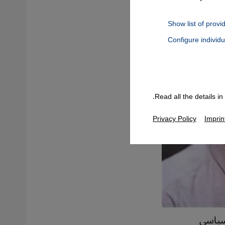
Show list of provi
Configure individ
Connect, Google Maps Embed, Google Tag Manager, Instagram Embed
Read all the details i
Privacy Policy
Imprin
سياسي