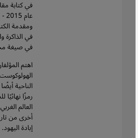
في كتابة مقا
عام
ومقدمة الكتا
في الذاكرة و
في صيغة مختصرة عام 2014 في "مجل
اهتم المؤلفان
الهولوكوست 
الناحية أيضًا
رمزًا نهائيًا
العالم الغربي
أخرى من تاري
إبادة اليهود.