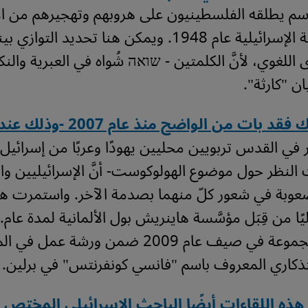
اسم يطلقه الفلسطينيون على هروبهم وتهجيرهم من 
الحرب العربية الإسرائيلية عام 1948. ويمكن هنا تحديد ال
للغوي، لأنَّ الكلمتين - שואה شُواه في العبرية والن
ان "كارثة".
 بات من الواضح منذ عام 2007 -وذلك عندما
 في القدس تربويين محليين يهودًا وعربًا من إسرائي
النظر حول موضوع الهولوكوست- أنَّ الإسرائيليين و
عوبة في شعور كلّ منهما بصدمة الآخر. واستمرت هذ
ًا من قِبَل مؤسَّسة هاينريش بول الألمانية لمدة عام. 
قسمٌ من المجموعة في صيف عام 2009 ضمن ورشة عمل في
تذكاري المعروف باسم "فانسي كونفرنتس" في برلين.
ذه اللقاءات أيضًا الباحث الإسرائيلي المختص 