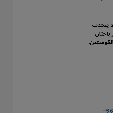
د يتحدث
 باحثان
لقوميتين.
هود،