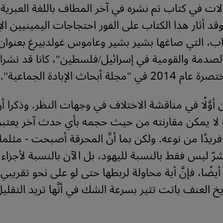
لات في كتاب تم نشره في آخر المطاف باللغة العبري
 2015 - وقد أثار هذا الكتاب على الفور احتجاجات اليمينيين ا
ب، التي صاغها بشير بشير وعاموس غولدبيرغ بعنوان "
الصدمة والقومية في إسرائيل/فلسطين"، كانا قد نشرا
ة أبحاث الإبادة الجماعية".
 أوَّلًا في مناقشة الاختلاف في وجهات النظر. وذكرا أنّ
لا يمكن مقارنته من حيث حجمه بأي حدث آخر يعتبر
 فريدًا من نوعه. ولكن بما أنَّ المحرقة أصبحت - مثلما 
 للشرّ ليس فقط بالنسبة لليهود، بل الآن بالنسبة لأجزاء
 أيضًا، فإنَّ أية محاولة لربطها حتى لو على نحو تقريب
خ العنف باتت تثير بسرعة الشك في أنَّها تريد التقل