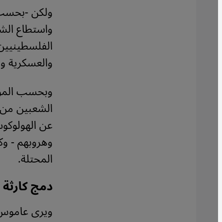
ولكن -بحسب 
واستطاع الشع
الفلسطينيين
والعسكرية وا
وبحسب المؤلف
الشعبين من ال
عن الهولوكو
وهروبهم - وك
المحتلة.
دمج كارثة ا
ويرى عاموس غ