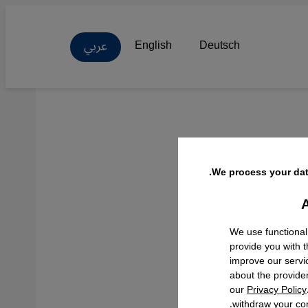
عربي
English
Deutsch
ا عن
We process your dat
A
Facebo
We use functional
provide you with 
improve our servi
about the provide
our
Privacy Policy
withdraw your con