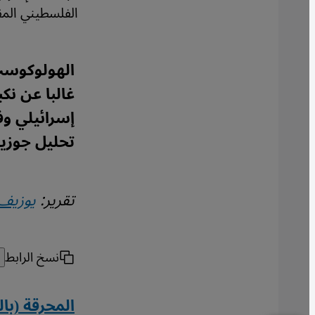
الفلسطيني المق
الهولوكوست
غالبا عن نك
إسرائيلي و
تحليل جوزيف
تقرير:
يوزيف 
نسخ الرابط
المحرقة (بال