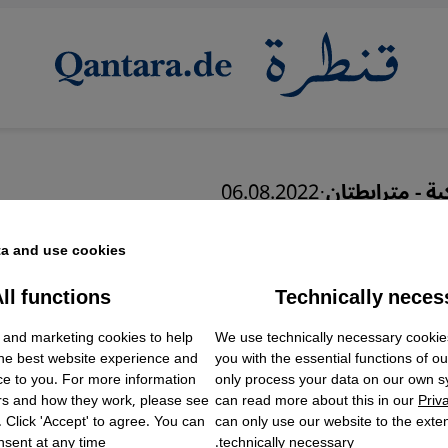
بة - مترابطتان
·
06.08.2022
 الكوارث - لا تنفك إحداهم
a and use cookies.
ll functions
Technically neces
ok Embed / Facebook Connect
Accept
Google Tag Manager
 and marketing cookies to help
We use technically necessary cookie
Twitter Embed
the best website experience and
you with the essential functions of o
Instagram Embed
ce to you. For more information
only process your data on our own 
Youtube Embed
عربي
English
rs and how they work, please see
can read more about this in our
Priv
Google Maps Embed
. Click 'Accept' to agree. You can
can only use our website to the extent
sent at any time.
technically necessary.