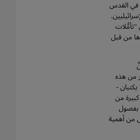
ة في القدس
لإسرائيليين.
تأمُّلات
ها من قبل
َ
 من هذه
يكتبان -
 كبيرة من
ي بفصول
يل من أهمية