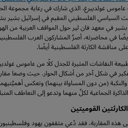
اموس غولدبيرغ، الذي شارك في رعاية مجموعة الحوار
احث السياسي الفلسطيني المقيم في إسرائيل بشير بشي
بشير في معهد فان لير حول المواقف العربية من ال
أيضًا في محاضرته، أصرَّ المشاركون العرب الفلسطيني
لى مناقشة الكارثة الفلسطينية أيضًا.
عة النقاشات المثيرة للجدل كلًا من عاموس غولدبي
فكير في شكل آخر من أشكال الحوار. حيث وضعا مقاربة
النكبة (من دون المساواة بينهما) وتعكس أهميَّتيهما 
لذاكرة الجماعية لكلِّ منهما وتدعو إلى التعاطف المتبا
لكارثتين القوميتين
لى هذه المقاربة، فقد دُعي مثقفون يهود وفلسطينيون