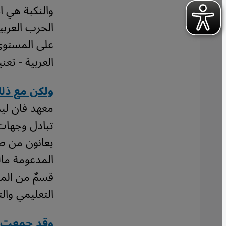
والنكبة هي 
على المستوى ا
العربية - تعني
ولكن مع ذلك فقد
معهد فان لير
تبادل وجهات 
يعانون من ص
المدعومة مالي
التعليمي وال
وقد جمعت ه