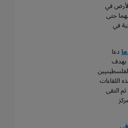
الأرض في
توازي بينهما حتى
كبة في
دعا
ل بهدف
الفلسطينيين
ه اللقاءات
ثم التقى
 المركز
في