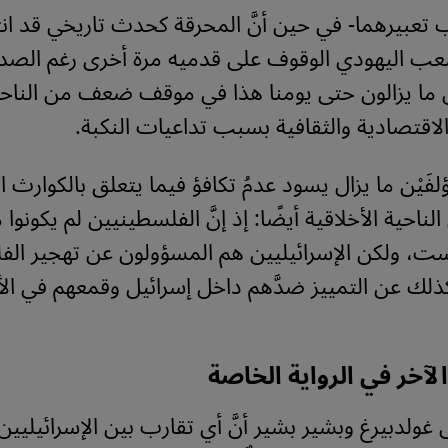
تعبيرهما- في حين أنَّ المحرقة كحدث تاريخي قد ا
ب اليهودي الوقوف على قدميه مرة أخرى رغم الصدمة
 ما يزالون حتى يومنا هذا في موقف ضعف من الناحي
لاقتصادية والثقافية بسبب تداعيات النكبة.
َيْن ما يزال يسود عدمُ تكافؤ فيما يتعلق بالكوارث ال
ناحية الأخلاقية أيضًا: إذ إنَّ الفلسطينيين لم يكونو
ست، ولكن الإسرائيليين هم المسؤولون عن تهجير الف
ذلك عن التمييز ضدَّهم داخل إسرائيل وقمعهم في ال
لآخر في الرواية الخاصة
ولدبيرغ وبشير بشير أنَّ أي تقارب بين الإسرائيليين