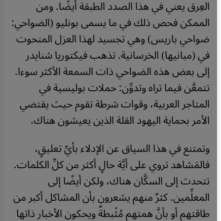
العِرق يعني في هذا الصدد الطبقة أيضًا. ومن
الممكن فحص ذلك في ما يسمى بونليو (الضواحي:
ضواحي باريس) وهي تجسيد لهذا العزل المنحوت
في (مبانيها) الخرسانية. تذهب فيكتوريا شنايدر
إلى بعض هذه الضواحي ذات السمعة الأكثر سوءا.
تتمعَّن فيما تراه وتدوِّن: حملات بوليسية في
المتاجر العربية، وقوات شرطة تقوم حيث يقتضي
الأمر بحماية اليهود القلة الذين يعيشون هناك.
وتمتنع في هذا السياق عن الإدلاء بأيِّ تعليقٍ،
فالمَشاهد تروي على أيَّة حالٍ أكثر من كلِّ الكلمات.
تتحدث إلى السكَّان هناك، ولكن أيضًا إلى
المعلِّمين. كثرٌ منهم يشعرون بأن المشاكل أكبر من
طاقتهم أو بأنَّ همتهم مُثْبطةٌ ويحكون الأخبار ذاتها