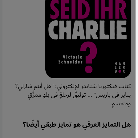
كتاب فيكتوريا شنايدر الإلكتروني: "هل أنتم شارلي؟
يناير في باريس" ... توثيقٌ لرحلةٍ في بلدٍ ممزَّقٍ
ومنقسمٍ.
هل التمايز العرقي هو تمايز طبقي أيضًا؟