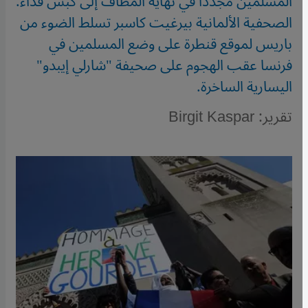
المسلمين مجددا في نهاية المطاف إلى كبش فداء.
الصحفية الألمانية بيرغيت كاسبر تسلط الضوء من
باريس لموقع قنطرة على وضع المسلمين في
فرنسا عقب الهجوم على صحيفة "شارلي إيبدو"
اليسارية الساخرة.
تقرير: Birgit Kaspar