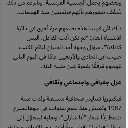
وبعضهم يحمل الجنسية الفرنسية. وبالرغم من ذلك
ضَعُفَ شعورهم بأنهم فرنسيين منذ الهجمات.
ذلك لأن فرنسا هذه تضعهم مرة أخرى في دائرة
الاشتباه العام: "لم تكن أنت الفاعل، أليس
كذلك؟"، سؤال وجهه أحد الجيران لبائع الكتب
حبيب ابن الحادي والأربعين عامًا في اليوم التالي
للهجوم مُرفَقًا بغمزة عين طيبة النيَّة.
عزل جغرافي واجتماعي وثقافي
فيكتوريا شنايدر صحافية مستقلة ولدت سنة
1987 وتعيش منذ بضع سنوات في جوهانسبرغ
تلتقط إذًا شعار "أنا شارلي"، وتقلبه ليتحوَّل إلى
سؤال: فرنسا تناقش مرةً أخرى دور الإسلام ومخاطر