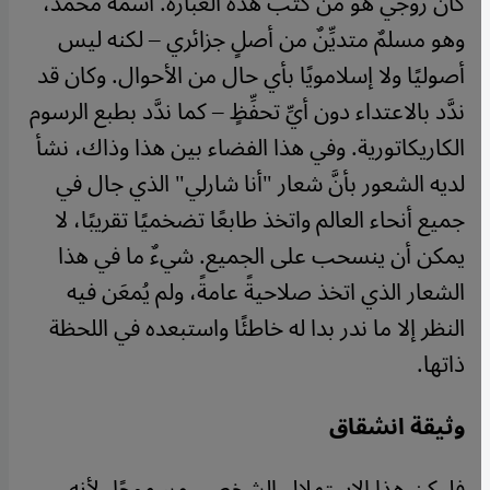
كان زوجي هو من كتب هذه العبارة. اسمه محمد،
وهو مسلمٌ متديِّنٌ من أصلٍ جزائري – لكنه ليس
أصوليًا ولا إسلامويًا بأي حال من الأحوال. وكان قد
ندَّد بالاعتداء دون أيِّ تحفِّظٍ – كما ندَّد بطبع الرسوم
الكاريكاتورية. وفي هذا الفضاء بين هذا وذاك، نشأ
لديه الشعور بأنَّ شعار "أنا شارلي" الذي جال في
جميع أنحاء العالم واتخذ طابعًا تضخميًا تقريبًا، لا
يمكن أن ينسحب على الجميع. شيءٌ ما في هذا
الشعار الذي اتخذ صلاحيةً عامةً، ولم يُمعَن فيه
النظر إلا ما ندر بدا له خاطئًا واستبعده في اللحظة
ذاتها.
وثيقة انشقاق
فليكن هذا الاستهلال الشخصي مسموحًا، لأنه