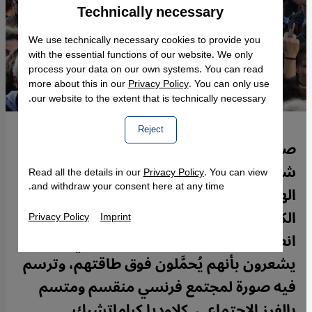
Technically necessary
Accept
Google Maps Embed
We use technically necessary cookies to provide you
with the essential functions of our website. We only
process your data on our own systems. You can read
more about this in our
Privacy Policy
. You can only use
our website to the extent that is technically necessary.
Reject
صدر كتاب إلكتروني بعنوان "هل أنتم
شارلي؟" في 25 / 02 / 2015، بعد أسابيع من
Read all the details in our
Privacy Policy
. You can view
and withdraw your consent here at any time.
الهجوم على هيئة تحرير "شارلي إيبدو". وفي
الكتاب تقدم المؤلفة فيكتوريا شنايدر
Privacy Policy
Imprint
انطباعات مسلمين يسكنون ضواحي باريس
يشعرون بأنهم يُحمَّلون فوق طاقتهم، وترسم
فيه صورة لمجتمع فرنسي منقسم ومتسم
بالفرز الاجتماعي. كلاوديا كراماتشيك