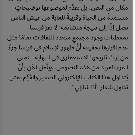
مكان من النص، بل تقدِّم لموضوعها توضيحاتٍ
مستمدةً من الحياة وقريبةً للغاية من عيش الناس
تصل إذًا إلى نتيجة متشائمة: لا تقرّ فرنسا
بمعطيات وجود مجتمعٍ متعدد الثقافات تمامًا مثل
عدم إقرارها بحقيقة أنَّ ظهور الإسلام في فرنسا جزءٌ
من إرث تاريخها الاستعماري في النهاية. يتمنى
المرء المزيد من هذه النصوص، ويأمل الآن بأنْ
يُتداول هذا الكتاب الإلكتروني الصغير والقَيِّم بمثل
تداول شعار "أنا شارلي".