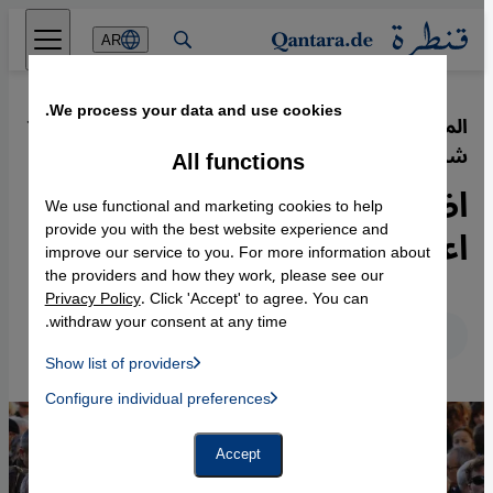
Direkt zum Inhalt springen
AR
We process your data and use cookies.
المسلمون في فرنسا - كتاب: هل أنتم
·
11.04.2015
شارلي؟
All functions
اضطرار دائم لتبرئة الإسلام من
We use functional and marketing cookies to help
اعتداءات مرتكبة باسمه
provide you with the best website experience and
improve our service to you. For more information about
the providers and how they work, please see our
Privacy Policy
. Click 'Accept' to agree. You can
withdraw your consent at any time.
عربي
English
Deutsch
Show list of providers
List of providers:
Configure individual preferences
Facebook Embed / Facebook Connect
 Manager, Instagram Embed, Twitter Embed, Youtube Embed
Google Tag Manager
Twitter Embed
Accept
Instagram Embed
Youtube Embed