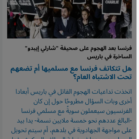
فرنسا بعد الهجوم على صحيفة "شارلي إيبدو"
الساخرة في باريس
هل تتكاتف فرنسا مع مسلميها أم تضعهم
تحت الاشتباه العام؟
اتخذت تداعيات الهجوم القاتل في باريس أبعادا
أخرى وبات السؤال مطروحًا حول إن كان
الفرنسيون سيعملون سويةً مع مسلمي فرنسا
-البالغ عددهم نحو خمسة ملايين نسمة- يدا بيد
على مواجهة الجهادوية في بلدهم، أم سيتم تحويل