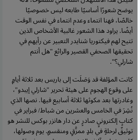
يوضح شعورًا أساسيًا طابعه ليس خصوصيًا
خالصًا، فهنا انتماء وعدم انتماء في نفس الوقت
أيضًا. يراود هذا الشعور غالبية الأشخاص الذين
تتيح لهم فيكتوريا شنايدر التعبير عن رأيهم في
تحقيقها الصحفي القصير والرائع "هل أنتم
شارلي؟".
كانت المؤلفة قد وَصَلَت إلى باريس بعد ثلاثة أيامٍ
على وقوع الهجوم على هيئة تحرير "شارلي إيبدو"،
وغادرتها بعد مكوثها ثلاثة أسابيع فيها. نصها الذي
نُشِرَ في الخامس والعشرين من شباط/ فبراير في
كتابٍ إلكترونيٍ صادرٍ عن دار هانزر بوكس للنشر هو
توثيقٌ لرحلةٍ في بلدٍ ممزَّقٍ ومنقسمٍ. يوم وصولها،