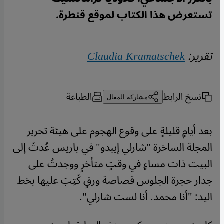
تستعرض هذا الكتاب لموقع قنطرة.
تقرير:
Claudia Kramatschek
نسخ الرابط
الطباعة
مشاركة المقال
بعد أيامٍ قليلةٍ على وقوع الهجوم على هيئة تحرير
المجلة الساخرة "شارلي إيبدو" في باريس عُدتُ إلى
البيت ذات مساءٍ في وقتٍ متأخرٍ ووجدتُ على
جدار حجرة الجلوس قصاصة ورقٍ كُتِبَ عليها بخط
اليد: "أنا محمد. أنا لست شارلي".