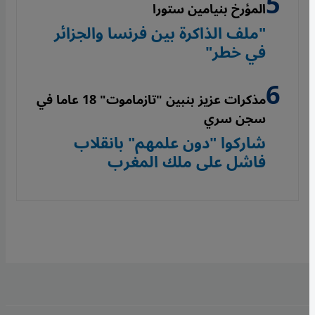
المؤرخ بنيامين ستورا
"ملف الذاكرة بين فرنسا والجزائر
في خطر"
مذكرات عزيز بنبين "تازماموت" 18 عاما في
سجن سري
شاركوا "دون علمهم" بانقلاب
فاشل على ملك المغرب