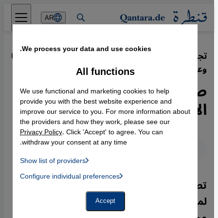
Direkt zum Inhalt springen
AR
We process your data and use cookies.
تجربة الألمانية كريستيانه باكر مع الصوم
·
02.07.2013
وعيد الفطر
All functions
صيام رمضان...اختبار لقوة
We use functional and marketing cookies to help
الإرادة وتطهير للجسد والروح
provide you with the best website experience and
improve our service to you. For more information about
the providers and how they work, please see our
Privacy Policy
. Click 'Accept' to agree. You can
withdraw your consent at any time.
عربي
English
Show list of providers
List of providers:
Configure individual preferences
Facebook Embed / Facebook Connect
تصف الإعلامية الألمانية كريستيانه باكر
 Manager, Instagram Embed, Twitter Embed, Youtube Embed
Google Tag Manager
Twitter Embed
لموقع قنطرة صيام شهر رمضان بأنه ليس
Accept
Instagram Embed
مجرَّد تمرين على التخلي عن الطعام والشراب
Youtube Embed