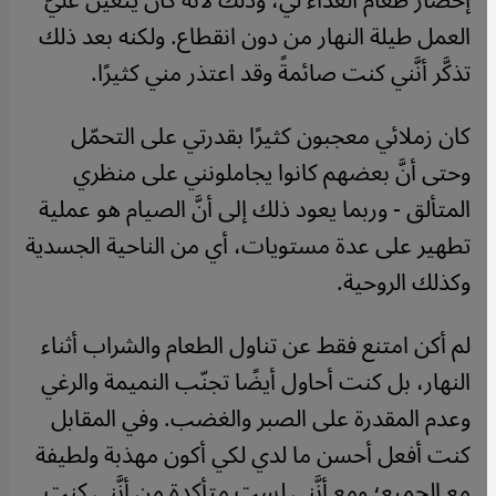
إحضار طعام الغداء لي، وذلك لأنَّه كان يتعيَّن عليَّ
العمل طيلة النهار من دون انقطاع. ولكنه بعد ذلك
تذكَّر أنَّني كنت صائمةً وقد اعتذر مني كثيرًا.
كان زملائي معجبون كثيرًا بقدرتي على التحمّل
وحتى أنَّ بعضهم كانوا يجاملونني على منظري
المتألق - وربما يعود ذلك إلى أنَّ الصيام هو عملية
تطهير على عدة مستويات، أي من الناحية الجسدية
وكذلك الروحية.
لم أكن امتنع فقط عن تناول الطعام والشراب أثناء
النهار، بل كنت أحاول أيضًا تجنّب النميمة والرغي
وعدم المقدرة على الصبر والغضب. وفي المقابل
كنت أفعل أحسن ما لدي لكي أكون مهذبة ولطيفة
مع الجميع؛ ومع أنَّني لست متأكدة من أنَّني كنت