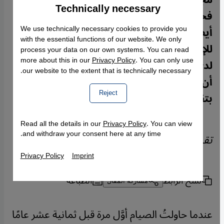
Technically necessary
Accept
Google Maps Embed
فحسب بل عملية تطهير جسدية وروحانية
أيضاً. الألمانية كريستيانه باكر المعتنقة
We use technically necessary cookies to provide you
with the essential functions of our website. We only
للإسلام، التي عملت في السابق مقدِّمة برامج
process your data on our own systems. You can read
more about this in our
Privacy Policy
. You can only use
لدى قناتي إم تي في وإن بي سي، ترى أيضاً
our website to the extent that is technically necessary.
أن الصائمين يشعرون من خلال الصوم
بتقرُّبهم إلى الله.
Reject
Read all the details in our
Privacy Policy
. You can view
and withdraw your consent here at any time.
تقرير:
Kristiane Backer
Privacy Policy
Imprint
نسخ الرابط
الطباعة
مشاركة المقال
عندما حاولتُ الصيام أوَّل مرة قبل ثمانية عشر عامًا