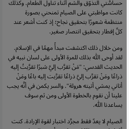
حساسَّتي التذوّق والشم أثناء تناول الطعام. وكذلك
كانت مواظبتي على الصيام تمنحني بصورة
منتظمة شعورًا بتحقيق نجاح؛ إذ كنت أشعر عند
كلِّ إفطار بتحقيق انتصار صغير.
ومن خلال ذلك اكتشفت مبدأً مهمًا في الإسلام.
لقد أوحى الله بذلك للمرة الأولى على لسان نبيه في
الحديث القدسي: "مَنْ تقرَّب إليَّ شبرًا تقرَّبتُ إليه
ذراعًا ومَنْ تقرَّب إليَّ ذراعًا تقرَّبت إليه باعًا ومَنْ
أتاني يمشي أتيته هرولة". والسر يكمن في أنَّه يجب
علينا أن نقوم بالخطوة الأولى ومن ثم سوف
يساعدنا الله.
الصيام لا يعدّ فقط مجرَّد اختبار لقوة الإرادة. كنت