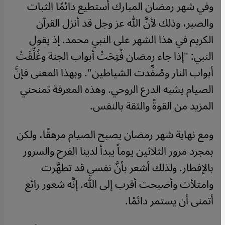
وفي شهر رمضان المبارك أستطيع دائمًا الثبات
والصبر، وذلك لأنَّ الله عز وجل قد أنزل القرآن
الكريم في هذا الشهر على النبي محمد. إذ يقول
النبي: "إذا جاء رمضان فُتِحَتْ أبواب الجنة وغُلِّقَتْ
أبواب النار وصُفِّدت الشياطين". وبهذا المعنى فإنَّ
الصيام يشبه الدرع الروحي. وهذه المعرفة تمنحني
المزيد من القوةً والثقة بالنفس.
ومع نهاية شهر رمضان يصبح الصيام مرهقًا، ولكن
بمجرد مرور الثلاثين يوماً يبدأ لدينا الفرح والسرور
بالإفطار. ولذلك أشعر بأنَّ نفسي قد تطهَّرت
وامتلأت وأصبحت أقرب إلى الله. إنَّه شعور رائع
أتمنى أن يستمر دائمًا.