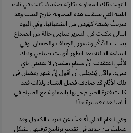
انتهت تلك المحاولة بكارثة صغيرة. كنت في تلك
الليلة التي سبقت هذه المحاولة خارج البيت وقد
شربتُ بضعة كؤوس من الشمبانيا. وفي اليوم
التالي مكثت في السرير تنتابني حالة من الصداع
بسبب السُّكْر وشعور بالجفاف والخفقان. وفي
الساعة الثالثة بعد الظهر أنهيت صيامي وذلك
لأنَّني اعتقدت أنَّ صيام رمضان لا يعنيني بأي
شيء. والآن يُخجلني أن أقول إنَّ شهر رمضان في
تلك الأيَّام قد صادف فصل الشتاء ولذلك فقد
كانت فترة الصيام حينها بالمقارنة مع الصيام في
أيامنا هذه قصيرة جدًا.
وفي العام التالي أقلعتُ عن شرب الكحول وقد
عملتُ من جديد في تقديم برنامج ترفيهي بشكل