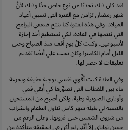
لقد كان ذلك تحديًا من نوع خاص جدًا وذلك لأنَّ
شهر رمضان تزامن مع الفترة التي تسبق أعياد
الميلاد. وفي هذه الفترة كنا ننتج ضعفي البرامج
التي ننتجها في العادة، لكي نستطيع أخذ إجازة
لأسبوعين. وكنت كلَّ يوم أقف منذ الصباح وحتى
الليل أمام الكاميرا وكان يجب علي أيضًا تقديم
تعليقات لا حصر لها.
وفي العادة كنت أقِّوي نفسي بوجبة خفيفة وبجرعة
ماء بين اللقطات التي نصوِّرها كي أُبقي فمي
وأوتاري الصوتية رطبة. ولكن أصبح من المستحيل
بالنسبة لي طيلة شهر كامل تناول الطعام والشراب
من شروق الشمس حتى غروبها. وعلى الرغم من
حسن نواياي إلاَّ أنَّني لم أكن في الحقيقة متأكدة من