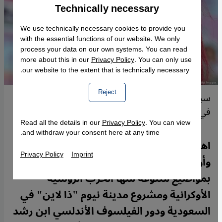
Technically necessary
Accept
Google Maps Embed
We use technically necessary cookies to provide you
with the essential functions of our website. We only
process your data on our own systems. You can read
more about this in our
Privacy Policy
. You can only use
our website to the extent that is technically necessary.
Reject
سبدة إيرانية تظهر تضامنها مع الاحتجاجات الشعبية
في إيران ضد نظام الملالي
Read all the details in our
Privacy Policy
. You can view
and withdraw your consent here at any time.
اهتم قراء موقع قنطرة للحوار بين ألمانيا
Privacy Policy
Imprint
وأوروبا والعالم الإسلامي خلال عام 2022
بمواضيع متنوعة منها الحرب الروسية
الأوكرانية ومشروع مدينة نيوم "ذا لاين" في
السعودية ودور الفيلسوف الأندلسي ابن رشد