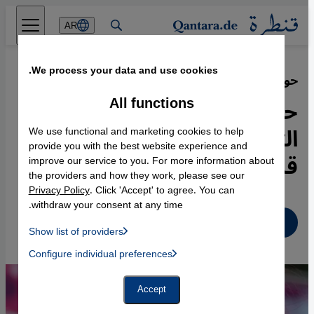
Direkt zum Inhalt springen
AR
We process your data and use cookies.
حوار الثقافات بدلا من "حوار القباحات"
·
10.01.2023
All functions
حصاد 2022: ما أبرز المقالات
التي حظيت باهتمام قراء
We use functional and marketing cookies to help
provide you with the best website experience and
قنطرة؟
improve our service to you. For more information about
the providers and how they work, please see our
Privacy Policy
. Click 'Accept' to agree. You can
withdraw your consent at any time.
عربي
Show list of providers
List of providers:
Configure individual preferences
Facebook Embed / Facebook Connect
 Manager, Instagram Embed, Twitter Embed, Youtube Embed
Google Tag Manager
Twitter Embed
Accept
Instagram Embed
Youtube Embed