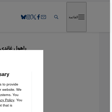
Direkt zum Inhalt springen
القائمة
راهول غاندي 
لأجل ا
sary
s to provide
Deutsch
ur website. We
systems. You
acy Policy
. You
 that is