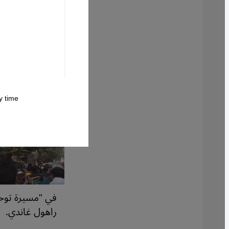
 time.
في "مسيرة توحي
راهول غاندي.