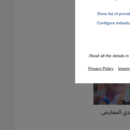
Show list of provi
Configure individ
Connect, Google Maps Embed, Google Tag Manager, Instagram Embed
Read all the details i
Privacy Policy
Imprin
هندي المعارض