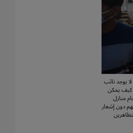
 لا يوجد نائب
 كيف يمكن
ام منازل
هم دون إشعار
متظاهرين