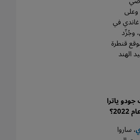
اضي
 وعلى
 غاندي في
، وجُرِّد
وقع قنطرة
د الهند
جودو ياترا
عام
2022
؟
، ساروا