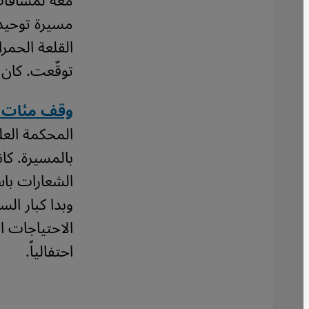
معه لمسافات
مسيرة توحيد 
القلعة الحمر
توقّعت. كان
وقف مئات ا
المحكمة الع
بالمسيرة. كا
الشعارات باس
وبدا كبار ا
الاحتياجات ا
احتفالياً.