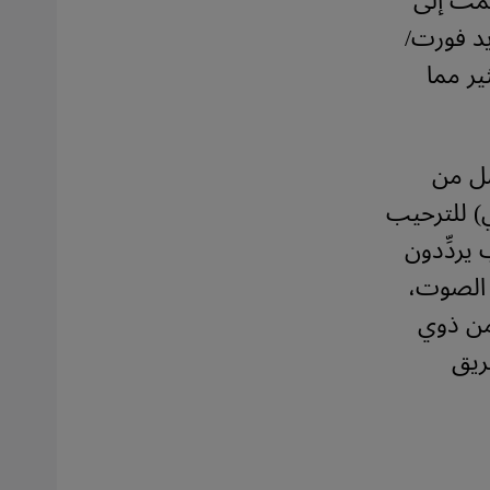
ّمت إلى
يد فورت/
ير مما
صل من
) للترحيب
يردِّدون
ت الصوت،
من ذوي
ريق