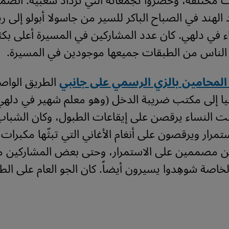
 مختلفة، وحضروا تجمعاته التي تزداد شعبية. انضم
الهند في الصباح الباكر للسير من جاسولا أبولو إلى ر
اء في دلهي. كان عدد المشاركين في المسيرة أعلى بكث
 الناس من الطبقات جميعها موجودين في المسيرة.
لمحامين بالزي الرسمي على جانبي
الطريق الوا
ليا إلى مكتب ضريبة الدخل (وهو معلم شهير في دلهي
نت النساء يرقصن على إيقاعات الطبول، وكان الشباب 
تمرار ويرقصون على أنغام الأغاني التي تبثّها مكبرا
لسن مصممين على الاستمرار، وحتى بعض المشاركين 
لخاصة شوهِدوا يسيرون أيضاً. كان الجو العام على الط