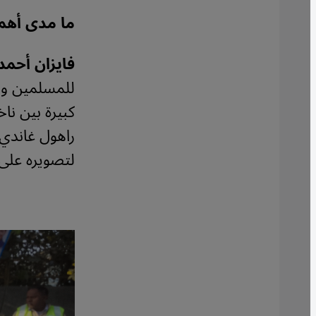
ما مدى أهمي
فايزان أحمد
للمسلمين وال
كبيرة بين نا
راهول غاندي 
لتصويره على أ