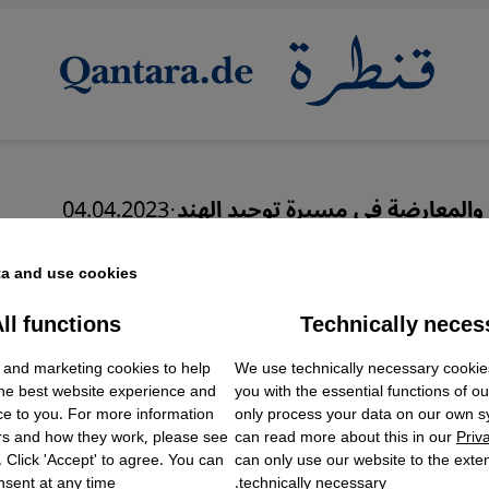
والمعارضة في مسيرة توحيد الهند
·
04.04.2023
ستعادة الهند التعددية
a and use cookies.
ll functions
Technically neces
ok Embed / Facebook Connect
Accept
Google Tag Manager
عربي
We use technically necessary cookie
 and marketing cookies to help
Twitter Embed
English
the best website experience and
you with the essential functions of o
Instagram Embed
ce to you. For more information
only process your data on our own 
Youtube Embed
rs and how they work, please see
can read more about this in our
Priv
Google Maps Embed
. Click 'Accept' to agree. You can
can only use our website to the extent
sent at any time.
technically necessary.