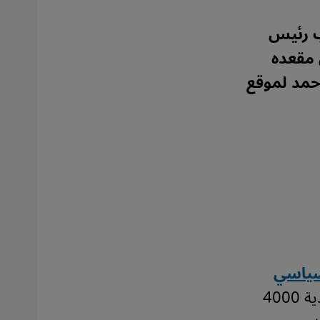
ب رئيس
 مقعده
أحمد لموقع
لثاني/يناير 2023 سار السياسي
راهول غاندي مشياً وأعضاء من المعارضة الهندية 4000