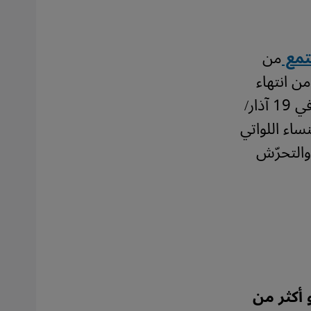
تمع
من
ن انتهاء
المسيرة هذه، "لا يزال حزب بهاراتيا جاناتا غير قادر على تجاوزها". في 19 آذار/
نساء اللواتي
والتحرّش
 أكثر من