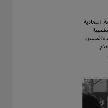
 المعادية
 بشعبية
ذه المسيرة
لام