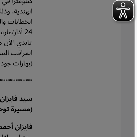
كيلومترا في 
الهندية، وذل
الخطابات وال
غاندي الآن 
المراقب السي
(بهارات جودو
**********
سيد فايزان 
(مسيرة توحي
فايزان أحمد