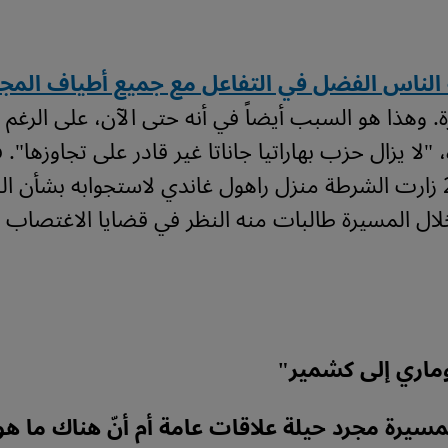
ه الناس الفضل في التفاعل مع جميع أطياف المج
. وهذا هو السبب أيضاً في أنه حتى الآن، على الرغم م
مارس 2023 زارت الشرطة منزل راهول غاندي لاستجوابه بشأن ال
لال المسيرة طالبات منه النظر في قضايا الاغتصاب 
وماري إلى كشمير"
سيرة مجرد حيلة علاقات عامة أم أنّ هناك ما هو