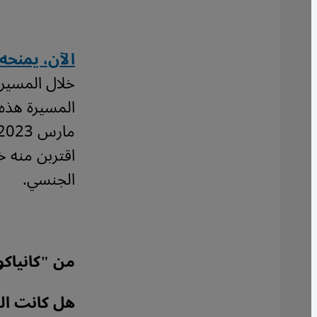
الآن، يمنح
خلال المسيرة
اقتربن منه خ
الجنسي.
من "كانياك
هل كانت الم