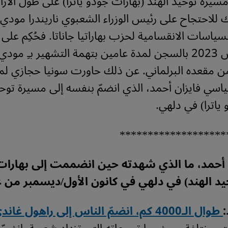
مسيرة توحيد الهند (بهارات جودو ياترا) على طول الأر
ك للاحتجاح على رئيس الوزراء الشعبوي ناريندرا مودي
سياسات الانقسامية لحزب بهاراتيا جاناتا. فحُكِم على
24 آذار/مارس 2023 بالسجن لمدة عامين بتهمة التشهير بـِ مودي
من مقعده البرلماني. عن ذلك حاورت سونيا حجازي لم
اسي فايزان أحمد، الذي انضمّ بنفسه إلى مسيرة توحي
 ياترا) في دلهي.
*******************
أحمد، ما الذي شهدته حين انضممت إلى بهارات 
د الهند) في دلهي في كانون الأول/ديسمبر من 
:
طوال الـ4000 كم، انضمّ الناس إلى راهول غاندي