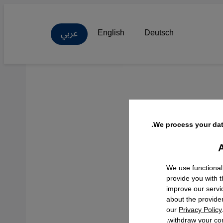
عربي
English
Deutsch
We process your dat
A
Facebo
We use functional
provide you with 
improve our servi
about the provide
our
Privacy Policy
withdraw your con