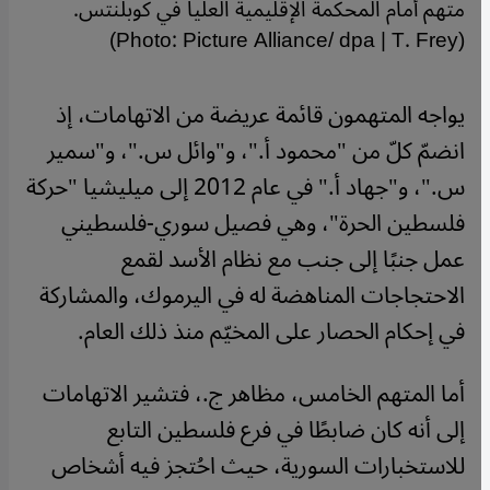
متهم أمام المحكمة الإقليمية العليا في كوبلنتس.
(Photo: Picture Alliance/ dpa | T. Frey)
يواجه المتهمون قائمة عريضة من الاتهامات، إذ
انضمّ كلّ من "محمود أ."، و"وائل س."، و"سمير
س."، و"جهاد أ." في عام 2012 إلى ميليشيا "حركة
فلسطين الحرة"، وهي فصيل سوري-فلسطيني
عمل جنبًا إلى جنب مع نظام الأسد لقمع
الاحتجاجات المناهضة له في اليرموك، والمشاركة
في إحكام الحصار على المخيّم منذ ذلك العام.
أما المتهم الخامس، مظاهر ج.، فتشير الاتهامات
إلى أنه كان ضابطًا في فرع فلسطين التابع
للاستخبارات السورية، حيث احُتجز فيه أشخاص