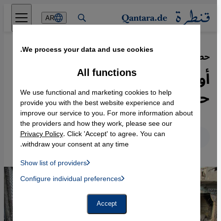
Direkt zum Inhalt springen
AR
We process your data and use cookies.
حصار اليرموك أمام القضاء الألماني
·
28.11.2025
All functions
أول محاكمة للتجويع كسلاح
حرب
We use functional and marketing cookies to help
provide you with the best website experience and
improve our service to you. For more information about
the providers and how they work, please see our
Privacy Policy
. Click 'Accept' to agree. You can
عربي
English
Deutsch
withdraw your consent at any time.
Show list of providers
List of providers:
Configure individual preferences
Facebook Embed / Facebook Connect
 Manager, Instagram Embed, Twitter Embed, Youtube Embed
Google Tag Manager
Twitter Embed
Accept
Instagram Embed
Youtube Embed