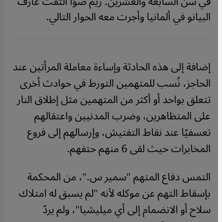
في سن السابعة والعشرين. ريم ضوّا التقت عازف
البيانو في ألمانيا وأجرت معه الحوار التالي.
إضافة إلى هذه الحادثة وإساءة معاملة المرأتين عند
الحاجز، نُسب للمتهمين التورط في حوادث أخرى
تتعلق بواحد أو أكثر من المتهمين مثل إطلاق النار
على المتظاهرين، وضرب المدنيين واعتقالهم
تعسفيًا عند نقاط التفتيش، وإرسالهم إلى فروع
المخابرات حيث لقى 6 منهم حتفهم.
التمس دفاع المتهم "سمير س."، من المحكمة
بإسقاط التهم عن موكله لأنه "لم يسبق له امتلاك
سلاح أو الانضمام إلى أي ميليشيا"، ولم يردّ