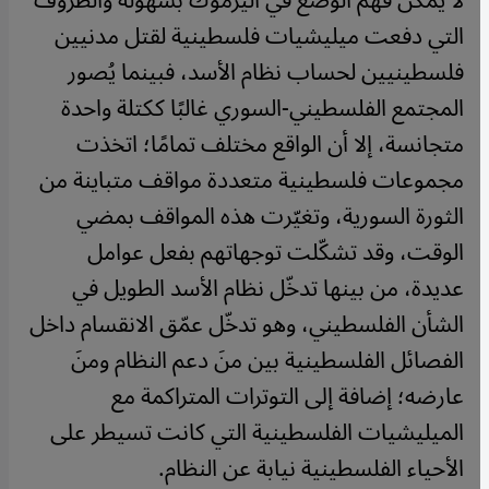
لا يمكن فهم الوضع في اليرموك بسهولة والظروف
التي دفعت ميليشيات فلسطينية لقتل مدنيين
فلسطينيين لحساب نظام الأسد، فبينما يُصور
المجتمع الفلسطيني-السوري غالبًا ككتلة واحدة
متجانسة، إلا أن الواقع مختلف تمامًا؛ اتخذت
مجموعات فلسطينية متعددة مواقف متباينة من
الثورة السورية، وتغيّرت هذه المواقف بمضي
الوقت، وقد تشكّلت توجهاتهم بفعل عوامل
عديدة، من بينها تدخّل نظام الأسد الطويل في
الشأن الفلسطيني، وهو تدخّل عمّق الانقسام داخل
الفصائل الفلسطينية بين منَ دعم النظام ومنَ
عارضه؛ إضافة إلى التوترات المتراكمة مع
الميليشيات الفلسطينية التي كانت تسيطر على
الأحياء الفلسطينية نيابة عن النظام.