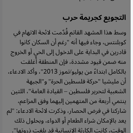
التجويع كجريمة حرب
وسط هذا المشهد القاتم قُدّمت لائحة الاتهام في
كوبلنتس، وجاء فيها أنه "رغم أن السكان كانوا
قادرين في البداية على الدخول إلى الحي أو الخروج
منه ضمن قيود مشددة، فإن المنطقة أُغلقت
بالكامل ابتداءً من يوليو/تموز 2013"، وأكد الادعاء،
أن مليشيا "حركة فلسطين الحرة" و"الجبهة
الشعبية لتحرير فلسطين – القيادة العامة"، اللتين
ينتمي أربعة من المتهمين إليهما وفق المزاعم،
شاركتا في فرض الحصار، وذكرت لائحة الادعاء: "لم
يعد بالإمكان شراء الطعام أو الدواء، وبحلول ذلك
الوقت، كانت الكارثة الإنسانية قد بلغت ذروتها".