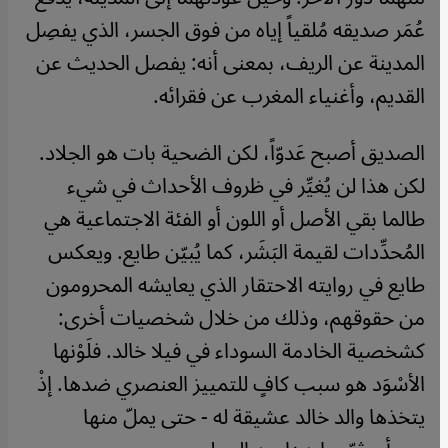
عُمَر صديقه مُلقياً إياه من فوق الجسر، الذي يفصِل
المدينة عن الريف، بمعنى أنه: يفصل الحديث عن
القديم، وأغنياء المغرب عن فقرائه.
الصديق أصبح عَدوّاً، لكن الضحية بات هو الجلاد.
لكن هذا لن يُغيِّر في ظروف الأحداث في شيء
طالما بقي الأصل أو اللون أو الفئة الاجتماعية هي
المُحدِّدات لقيمة البَشَر، كما يُبيّن طايع. ويعكس
طايع في روايته الاحتقار الذي يعايشه المحرومون
من حقوقهم، وذلك من خلال شخصيات أخرى:
كشخصية الخادمة السوداء في فيلا خالد. فلَوْنها
الأسْوَد هو سبب كافٍ للتمييز العنصري ضدها. إذْ
يتخذها والد خالد عشيقة له - حتى يملّ منها