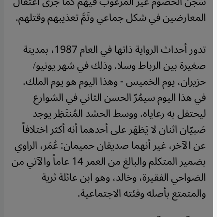
سَجْن الخُصوم غير المرغوب فيهم كما جرى اعتقال
المعارضين في شكل جماعي وتَمَّ تعذيبهم وقتلهم.
تدور أحداث الرواية ذاتها في العام 1987، بمدينة
صغيرة بين الرباط وسلا. وذلك في شهر يونيو/
حزيران، يوم الخميس - وهذا اليوم هو يوم الملك.
في هذا اليوم سيمُرّ الحسن الثاني في الشوارع
ليحتفل به رعاياه. ووسط الحشد المُنتَظِر يوجد
صَبيّان اثنان لا يَظهَر على أحدهما أنه أكثر اختلافاً
عن الآخر، غير أنهما صديقان حميمان: عُمَر، الراوي
بضمير المتكلم والبالغ من العمر 14 عاماً والآتي من
الضواحي الفقيرة، وخالد، وهو ابن عائلة ثرية
والمتمتع بأصله وفئته الاجتماعية.