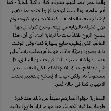
​​والدة عمر أيضاً لديها بشرة داكنة، داكنة للغاية - كما
أنها عاهرة. وبالنسبة لزوجها فإنها جيّدة بما يكفي
لإشباع متعته الخاصة - لكنه لا يحترمها كزوجة وأم.
فهي تخونه بالنهاية في بيته. وحين تترك زوجها
يصبح الزوج طفلاً محتاجاً لرعاية ابنه. أي أن: هذا
العالَم، الذي يُظهِره طايع بمهارة فنية وفي الوقت
ذاته بصورة رمزيّة حادّة، هو عالَم ينقلب رأساً على
عقب - ولكنه يسير بثبات في مساره السابق. كل
شيء يَطْفَح بمذاق لاذع للظلم، لكن التغيير ليس
مسموحاً به. ولكن حيث لا يُسمَح بالتغيير يحدث
الانهيار، كما في حالة عُمَر.
المغاربة حوّلوا أنظارهم بعيداً عن ذلك منذ فترة
طويلة بما فيه الكفاية، هذا هو ما أراد طايع التأكيد