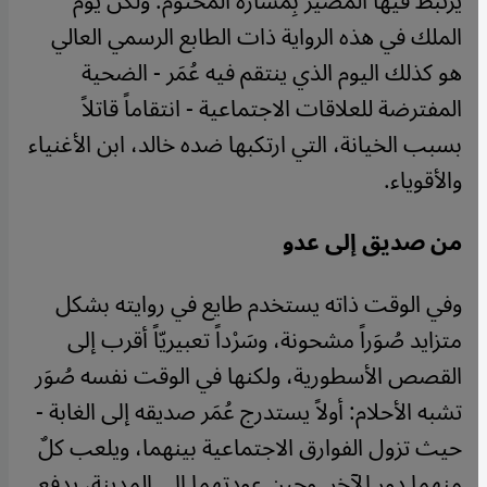
يرتبط فيها المصير بِمَساره المحتوم. ولكن يوم
الملك في هذه الرواية ذات الطابع الرسمي العالي
هو كذلك اليوم الذي ينتقم فيه عُمَر - الضحية
المفترضة للعلاقات الاجتماعية - انتقاماً قاتلاً
بسبب الخيانة، التي ارتكبها ضده خالد، ابن الأغنياء
والأقوياء.
من صديق إلى عدو
وفي الوقت ذاته يستخدم طايع في روايته بشكل
متزايد صُوَراً مشحونة، وسَرْداً تعبيريّاً أقرب إلى
القصص الأسطورية، ولكنها في الوقت نفسه صُوَر
تشبه الأحلام: أولاً يستدرج عُمَر صديقه إلى الغابة -
حيث تزول الفوارق الاجتماعية بينهما، ويلعب كلٌ
منهما دور الآخر. وحين عودتهما إلى المدينة، يدفع