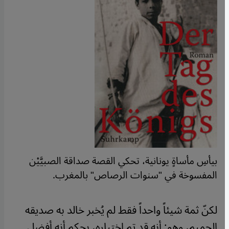
بيأسِ مأساةٍ يونانية، تحكي القصة صداقة الصبيَّيْن
المفسوخة في "سنوات الرصاص" بالمغرب.
​​لكنّ ثمة شيئاً واحداً فقط لم يُخبر خالد به صديقه
الحميم، وهو: أنه قد تم اختياره، بحكم أنه أفضل