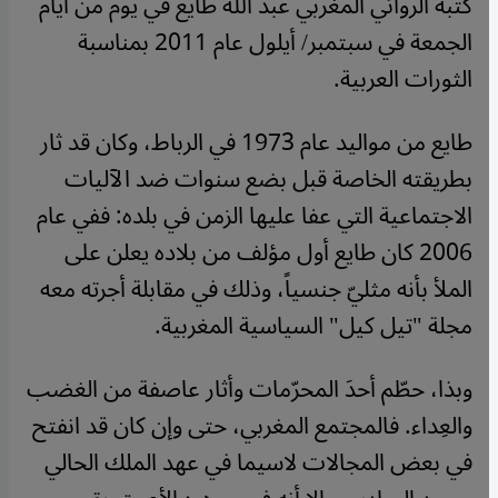
كتبه الروائي المغربي عبد الله طايع في يوم من أيام
الجمعة في سبتمبر/ أيلول عام 2011 بمناسبة
الثورات العربية.
طايع من مواليد عام 1973 في الرباط، وكان قد ثار
بطريقته الخاصة قبل بضع سنوات ضد الآليات
الاجتماعية التي عفا عليها الزمن في بلده: ففي عام
2006 كان طايع أول مؤلف من بلاده يعلن على
الملأ بأنه مثليّ جنسياً، وذلك في مقابلة أجرته معه
مجلة "تيل كيل" السياسية المغربية.
وبذا، حطّم أحدَ المحرّمات وأثار عاصفة من الغضب
والعِداء. فالمجتمع المغربي، حتى وإن كان قد انفتح
في بعض المجالات لاسيما في عهد الملك الحالي