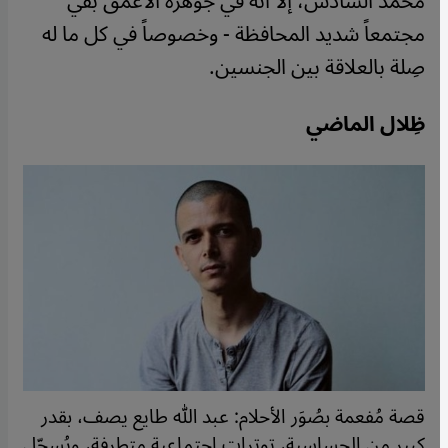
محمد السادس، إلا أنه في جوهره الأعمق بقي
مجتمعاً شديد المحافظة - وخصوصاً في كل ما له
صِلة بالعلاقة بين الجنسين.
ظِلال الماضي
قصة مُفعمة بصُوَر الأحلام: عبد الله طايع يصف، بقدر
كبير من الحساسية، توترات اجتماعية متطرفة، ويُسجّل