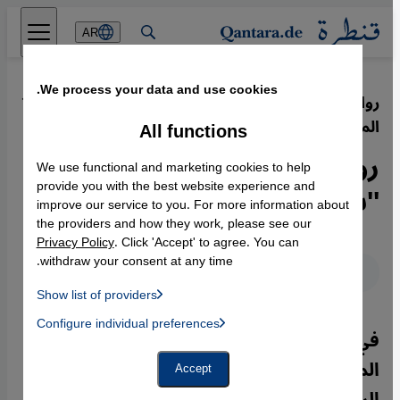
Direkt zum Inhalt springen
AR
We process your data and use cookies.
رواية الكاتب المغربي عبد الله طايع ''يوم
·
13.07.2012
الملك''
All functions
رواية أزيز الرصاص في
We use functional and marketing cookies to help
''سنوات الرصاص''!
provide you with the best website experience and
improve our service to you. For more information about
the providers and how they work, please see our
Privacy Policy
. Click 'Accept' to agree. You can
withdraw your consent at any time.
عربي
English
Deutsch
Show list of providers
List of providers:
Configure individual preferences
Facebook Embed / Facebook Connect
في روايته الأخيرة "يوم الملك"، يأخذ الكاتب
 Manager, Instagram Embed, Twitter Embed, Youtube Embed
Google Tag Manager
Twitter Embed
المغربي عبد الله طايع القارئ إلى "سنوات
Accept
Instagram Embed
الرصاص" إبان مرحلة المغرب المظلمة في
Youtube Embed