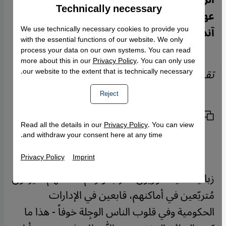
Technically necessary
Accept
Google Maps Embed
عهد الملك الحسن الثاني، حاكم المغرب
We use technically necessary cookies to provide you
آنذاك. كلاوديا كراماتشيك قرأت هذه الرواية.
with the essential functions of our website. We only
process your data on our own systems. You can read
more about this in our
Privacy Policy
. You can only use
تقرير:
Claudia Kramatschek
our website to the extent that is technically necessary.
Reject
نسخ الرابط
الطباعة
مشاركة المقال
Read all the details in our
Privacy Policy
. You can view
and withdraw your consent here at any time.
Privacy Policy
Imprint
زبانية الديكتاتوريون العرب وأزلام أنظمتهم لا يزالون
مُتربّعين في أماكنهم، قابعين في الإدارات
الحكومية وفي قلوب الناس الوجِلة خوفاً - هذا ما