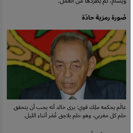
ويسأم، ثمّ يطردها من العمل.
صُورة رمزية حادّة
عالَم يحكمه ملِك قوي: يرى خالد أنه يجب أن يتحقق
حلم كل مغربي، وهو حلم يلاحِق عُمَر أثناء الليل.