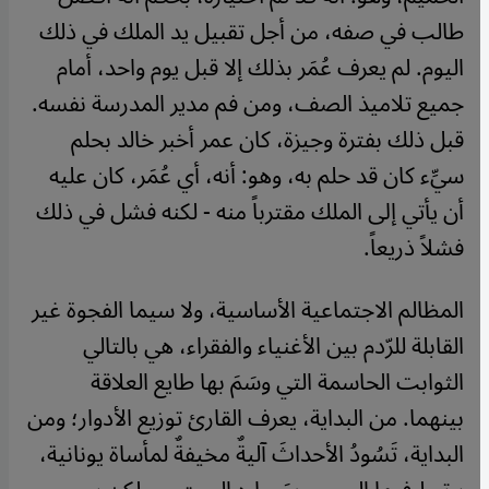
طالب في صفه، من أجل تقبيل يد الملك في ذلك
اليوم. لم يعرف عُمَر بذلك إلا قبل يوم واحد، أمام
جميع تلاميذ الصف، ومن فم مدير المدرسة نفسه.
قبل ذلك بفترة وجيزة، كان عمر أخبر خالد بحلم
سيِّء كان قد حلم به، وهو: أنه، أي عُمَر، كان عليه
أن يأتي إلى الملك مقترباً منه - لكنه فشل في ذلك
فشلاً ذريعاً.
المظالم الاجتماعية الأساسية، ولا سيما الفجوة غير
القابلة للرّدم بين الأغنياء والفقراء، هي بالتالي
الثوابت الحاسمة التي وسَمَ بها طايع العلاقة
بينهما. من البداية، يعرف القارئ توزيع الأدوار؛ ومن
البداية، تَسُودُ الأحداثَ آليةٌ مخيفةٌ لمأساة يونانية،