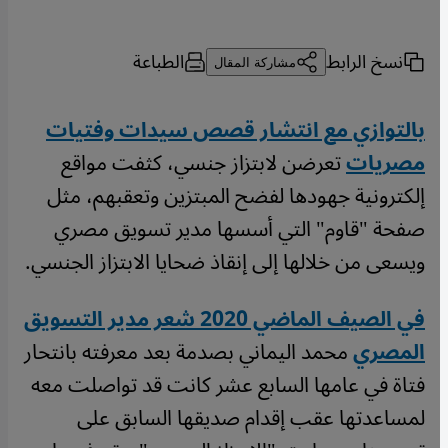
نسخ الرابط
الطباعة
مشاركة المقال
بالتوازي مع انتشار قصص سيدات وفتيات
مصريات
تعرضن لابتزاز جنسي، كثفت مواقع
إلكترونية جهودها لفضح المبتزين وتعقبهم، مثل
صفحة "قاوم" التي أسسها مدير تسويق مصري
ويسعى من خلالها إلى إنقاذ ضحايا الابتزاز الجنسي.
في الصيف الماضي 2020 شعر مدير التسويق
المصري
محمد اليماني بصدمة بعد معرفته بانتحار
فتاة في عامها السابع عشر كانت قد تواصلت معه
لمساعدتها عقب إقدام صديقها السابق على