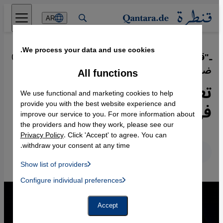
Direkt zum Inhalt springen
AR
We process your data and use cookies.
ـ"قاوم"ـ مبادرة لمساعدة فتيات ونساء
·
08.07.2021
ضحايا ابتزازات جنسية
All functions
تعقب مرتكبي الابتزاز الجنسي
We use functional and marketing cookies to help
في مصر
provide you with the best website experience and
improve our service to you. For more information about
the providers and how they work, please see our
Privacy Policy
. Click 'Accept' to agree. You can
withdraw your consent at any time.
عربي
English
Deutsch
Show list of providers
List of providers:
Configure individual preferences
Facebook Embed / Facebook Connect
 Manager, Instagram Embed, Twitter Embed, Youtube Embed
Google Tag Manager
Twitter Embed
Accept
Instagram Embed
Youtube Embed