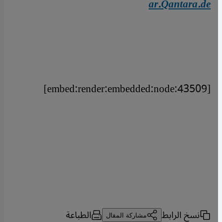
ar.Qantara.de
[embed:render:embedded:node:43509]
نسخ الرابط
الطباعة
مشاركة المقال