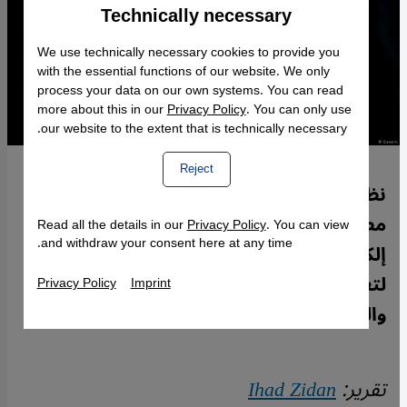
Technically necessary
Accept
Google Maps Embed
We use technically necessary cookies to provide you
with the essential functions of our website. We only
process your data on our own systems. You can read
more about this in our
Privacy Policy
. You can only use
our website to the extent that is technically necessary.
Reject
نظرا لقصص منتشرة عن سيدات وفتيات
مصريات تعرضن لابتزاز جنسي، كثفت مواقع
Read all the details in our
Privacy Policy
. You can view
and withdraw your consent here at any time.
إلكترونية -مثل صفحة "قاوم"- جهودها
لتعقب المبتزين وإنقاذ الضحايا. إيهاب زيدان
Privacy Policy
Imprint
والتفاصيل.
تقرير:
Ihad Zidan