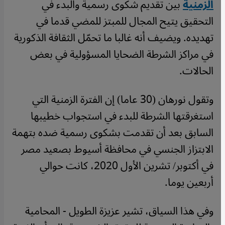
الزمنية
بين تقديم شكوى رسمية والبدء في
التحقيق يتيح المجال للمبتز للمضي قدما في
تهديده. ويضيف أنه غالبا ما تحمّل الثقافة الذكورية
في مراكز الشرطة الضحايا المسؤولية في بعض
الحالات.
وتقول نورهان (30 عاما) إن الفترة الزمنية التي
استغرقتها الشرطة للبدء في استجواب خطيبها
السابق بعد أن تقدمت بشكوى رسمية ضده بتهمة
الابتزاز الجنسي في محافظة أسيوط بصعيد مصر
في أكتوبر/ تشرين الأول 2020، كانت حوالي
أربعين يوما.
وفي هذا السياق، تشير عزيزة الطويل - المحامية