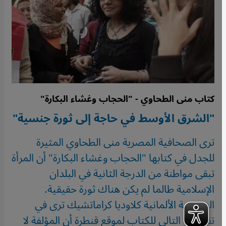
كتاب منى الطحاوي - "الحجاب وغشاء البكارة"
"الشرق الأوسط في حاجة إلى ثورة جنسية"
ترى الصحافية المصرية منى الطحاوي المثيرة
للجدل في كتابها "الحجاب وغشاء البكارة" أن المرأة
تبقى مواطنة من الدرجة الثانية في البلدان
الإسلامية طالما لم يكن هناك ثورة حقيقية.
الصحفية الألمانية كلاوديا كراماتشيك ترى في
تقديمها التالي للكتاب لموقع قنطرة أن المؤلفة لا