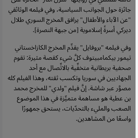
جائزة حول الجوانب السياسية، وفي فيلمه الوثائقي
"عن الآباء والأطفال" يرافق المخرج السوري طلال
ديركي أسرةً إسلاموية [من جبهة النصرة].
وفي فيلمه "بروفايل" يقدِّم المخرج الكازاخستاني
تيمور بيكمامبيتوف كلَّ شيء كقصة مثيرة: تقوم
صحفية بريطانية متخفِّية بالاتِّصال مع أحد
الجهاديين في سوريا وتكسب ثقته، وهذا الفيلم كله
مصوَّر عبر شاشة. إنَّ فيلم "ولدي" للمخرج محمد
بن عطية هو مساهمة متميِّزة في هذا الموضوع
الصعب والمليء بالتحدّيات، يستحق جمهورًا
واسعًا من المشاهدين.