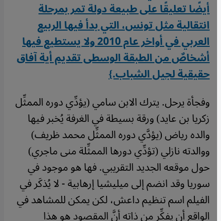
أيضًا تعليقًا على طبيعة دولة تمر بمرحلة
انتقالية مثل تونس، التي بدأ فيها الربيع
العربي في أواخر عام 2010 ولا يستطيع فيها
أشخاصٌ من الطبقة الوسطى تقديم أية آفاق
حقيقية لجيل الشباب.}
وفجأة يرحل. يترك الابن سامي (يؤدِّي دوره الممثِّل
زكريا بن عايد) ورقة بسيطة في الغرفة يُخبر فيها
والده رياض (يؤدَّي دوره الممثِّل محمد ظريف)
ووالدته نازلي (تؤدِّي دورها الممثِّلة منى ماجري)
حول موقعه الجديد التقريبي. فها هو موجود في
سوريا وقد انضم إلى ميليشيا إرهابية - لا يُذكَر في
الفيلم اسم تنظيم داعش، لكن يمكن للمشاهد في
الواقع أن يفكِّر من ذاته أنَّ المقصود هو هذا