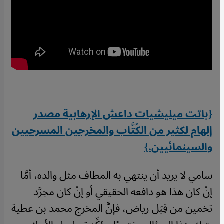
{باتت ميليشيات داعش الإرهابية مصدر
إلهام لكثير من الكُتَّاب والمخرجين المسرحيين
والسينمائيين.}
سامي لا يريد أن ينتهي به المطاف مثل والده، أمَّا
إنْ كان هذا هو دافعه الحقيقي أو إنْ كان مجرَّد
تخمين من قِبَل رياض، فإنَّ المخرج محمد بن عطية