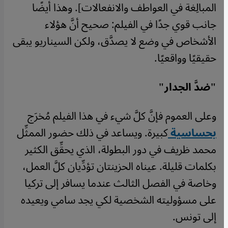
المبالِغة في العواطف والانفعالات]. وهذا أيضًا
جانب قوي جدًا في الفيلم: صحيح أنَّ هؤلاء
الأشخاص في وضع لا يصدَّق، ولكن السيناريو يبقى
حقيقيًا وواقعيًا.
"ضدَّ الجدار"
وعلى العموم فإنَّ كلَّ شيء في هذا الفيلم مُخرَج
بحساسية
كبيرة. ويساعد في ذلك حضور الممثِّل
محمد ظريف في دور البطولة، الذي يحقِّق الكثير
بكلمات قليلة. عيناه الحزينتان تؤدِّيان كلَّ العمل،
وخاصة في الفصل الثالث عندما يسافر إلى تركيا
على مسؤوليته الشخصية لكي يجد سامي ويعيده
إلى تونس.