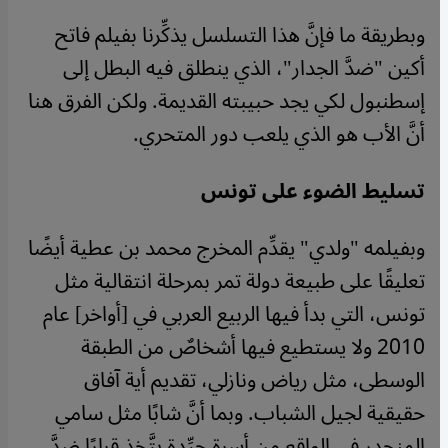
وبطريقة ما فإنَّ هذا التسلسل يذكِّرنا بفيلم فاتح
أكين "ضدَّ الجدار"، الذي ينطلق فيه البطل إلى
إسطنبول لكي يجد حبيبته القديمة. ولكن الفرق هنا
أنَّ الأب هو الذي يلعب دور المتحري.
تسليط الضوء على تونس
وبفيلمه "ولدي" يقدِّم المخرج محمد بن عطية أيضًا
تعليقًا على طبيعة دولة تمر بمرحلة انتقالية مثل
تونس، التي بدأ فيها الربيع العربي في [أواخر] عام
2010 ولا يستطيع فيها أشخاصٌ من الطبقة
الوسطى، مثل رياض ونازلي، تقديم أية آفاق
حقيقية لجيل الشباب. وبما أنَّ شابًا مثل سامي
المنحدر في الواقع من أسرة جيِّدة يتَّخذ قرارًا ضدَّ