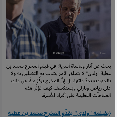
بحث عن آثار ومأساة أسرية: في فيلم المخرج محمد بن
عطية "ولدي" لا يتعلق الأمر بشاب تم التضليل به ولا
بالجهادية بحدّ ذاتها. بل إنَّ المخرج يركِّز بدلًا عن ذلك
على رياض ونازلي ويستكشف كيف تؤثِّر هذه
المفاجآت الفظيعة على أفراد الأسرة.
{بفيلمه "ولدي" يقدِّم المخرج محمد بن عطية