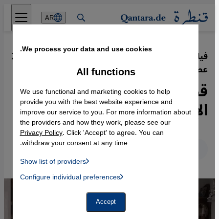
Direkt zum Inhalt springen
AR
We process your data and use cookies.
فيلم "ولدي" للمخرج التونسي محمد بن
·
25.01.2019
عطية
All functions
قصة شاب تونسي رحل لتعلم
We use functional and marketing cookies to help
الإرهاب
provide you with the best website experience and
improve our service to you. For more information about
the providers and how they work, please see our
Privacy Policy
. Click 'Accept' to agree. You can
withdraw your consent at any time.
عربي
English
Deutsch
Show list of providers
List of providers:
Configure individual preferences
Facebook Embed / Facebook Connect
 Manager, Instagram Embed, Twitter Embed, Youtube Embed
Google Tag Manager
Twitter Embed
Accept
Instagram Embed
Youtube Embed