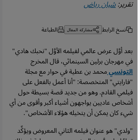
تقرير:
شيان رياض
نسخ الرابط
الطباعة
مشاركة المقال
بعد أوَّل عرض عالمي لفيلمه الأوَّل "نحبك هادي"
في مهرجان برلين السينمائي، قال المخرج
التونسي
محمد بن عطية في حوار مع مجلة
"فارايتي" المتخصصة: "أنا أعمل بالفعل على
فيلمي القادم. وهو من جديد قصة بسيطة حول
أشخاص عاديين يواجهون أشياء أكبر وأقوى من أي
شيء كان يمكن أن يتخيله هؤلاء الأشخاص".
"ولدي" هو عنوان فيلمه الثاني المعروض ويؤكِّد