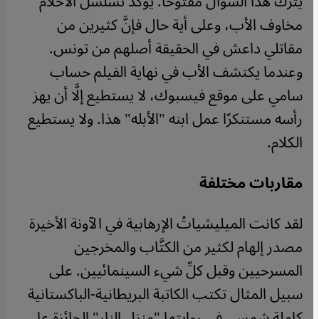
يترك هذا السؤال مفتوحًا. يؤكِّد تسلسل الأحلام
مخاوف الأب، وعلى أية حال فإنَّ كثيرين من
مقاتلي داعش في الحقيقة أصلهم من تونس.
وعندما يكتشف الأب في نهاية الفيلم حساب
سامي على موقع فيسبوك، لا يستطيع إلَّا أن يهز
رأسه مستنكرًا عمل ابنه "الأبله" هذا. ولا يستطيع
الكلام.
مقاربات مختلفة
لقد كانت الميليشياتُ الإرهابية في الآونة الأخيرة
مصدر إلهام لكثير من الكتَّاب والمخرجين
المسرحيين وقبل كلِّ شيء السينمائيين. على
سبيل المثال تكتب الكاتبة البريطانية-الباكستانية
كاملة شمسي في روايتها "منزل النار" الحائزة على