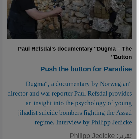
Paul Refsdal′s documentary ″Dugma – The
Button″
Push the button for Paradise
″Dugma″, a documentary by Norwegian
director and war reporter Paul Refsdal provides
an insight into the psychology of young
jihadist suicide bombers fighting the Assad
regime. Interview by Philipp Jedicke
تقرير: Philipp Jedicke