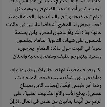
تمامًا ما صرَّح به المخرج محمد بن عطية في ذلك
الوقت. تدور أحداث هذا الفيلم في جوهره مثل
فيلم "نحبك هادي" في البداية حول الحياة اليومية
فقط. يعرض لنا المخرج أشخاصًا عاديين في حالات
عادية جدًا: أبٌ وأمٌّ يذهبان للعمل، وابن يستعدُّ
للحصول على شهادة الثانوية العامة. يجلسون
سوية في البيت حول مائدة الطعام، يمزحون،
ويسود بينهم جو لطيف ومفعم بالمحبة والحنان.
لكن بعد فترة قريبة لم تعد حال الابن على ما يرام،
وذلك من دون شكّ بسبب ضغط الامتحانات،
وهذا أمر طبيعي أيضًا. [يصاب الابن بصداع
نصفي]، يدفع الأب والأم التكاليف الطبية، على
الرغم من أنَّهما يعانيان من نقص في المال. إذ إنَّ