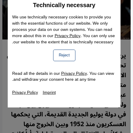
Technically necessary
Accept
Google Maps Embed
We use technically necessary cookies to provide you
with the essential functions of our website. We only
process your data on our own systems. You can read
more about this in our
Privacy Policy
. You can only use
our website to the extent that is technically necessary.
يري الباحث المصري عاطف بطرس العطار في
Reject
تحلليه التالي لموقع قنطرة أن معركة
الانتخابات الرئاسية في مصر هي معركة غير
Read all the details in our
Privacy Policy
. You can view
and withdraw your consent here at any time.
متوازنة وتكاد تكون محسومة لمرشح الدولة
Privacy Policy
Imprint
عبد الفتاح السيسي، ولكن تبقى هناك فرصة،
ولو نظرياً، سيختار فيها المصريون بين البقاء
في دولة يوليو الجديدة القديمة، التي يحكمها
العسكريون منذ 1952 وبين الخروج منها