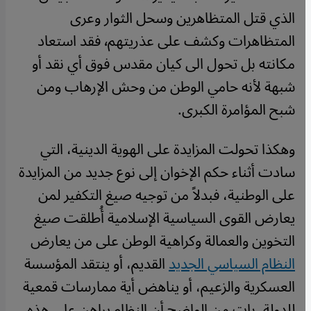
الذي قتل المتظاهرين وسحل الثوار وعرى
المتظاهرات وكشف على عذريتهم٬ فقد استعاد
مكانته بل تحول الى كيان مقدس فوق أي نقد أو
شبهة لأنه حامي الوطن من وحش الإرهاب ومن
شبح المؤامرة الكبرى.
وهكذا تحولت المزايدة على الهوية الدينية، التي
سادت أثناء حكم الإخوان إلى نوع جديد من المزايدة
على الوطنية، فبدلاً من توجيه صيغ التكفير لمن
يعارض القوى السياسية الإسلامية أُطلقت صيغ
التخوين والعمالة وكراهية الوطن على من يعارض
النظام السياسي الجديد
القديم، أو ينتقد المؤسسة
العسكرية والزعيم، أو يناهض أية ممارسات قمعية
للدولة. بات من الواضح أن النظام يراهن على هذه