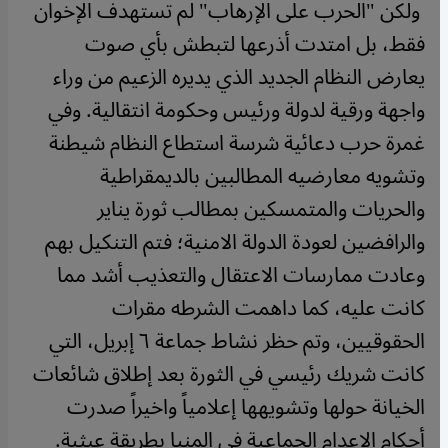
ولكن "الحرب على الإرهاب" لم تستهدف الإخوان
فقط، بل امتدت أذرعها لتبطش بأي صوت
يعارض النظام الجديد الذي يديره الزعيم من وراء
واجهة ورقية لدولة ورئيس وحكومة انتقالية. وفي
غمرة حرب دعائية شرسة استطاع النظام شيطنة
وتشويه معارضيه المطالبين بالديمقراطية
والحريات والمتمسكين بمطالب ثورة يناير
والرافضين لعودة الدولة الامنية؛ فتم التنكيل بهم
وعادت ممارسات الاعتقال والتعذيب أشد مما
كانت عليه، كما داهمت الشرطه مقرات
الحقوقيين، وتم حظر نشاط جماعة ٦ إبريل، التي
كانت شريك رئيسي في الثورة بعد إطلاق شائعات
الخيانة حولها وتشويهها إعلامياً واخيراً صدرت
أحكام الإعدام الجماعية في المنيا بطريقة عبثية.