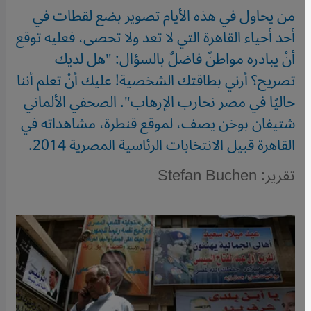
من يحاول في هذه الأيام تصوير بضع لقطات في
أحد أحياء القاهرة التي لا تعد ولا تحصى، فعليه توقع
أنْ يبادره مواطنٌ فاضلٌ بالسؤال: "هل لديك
تصريح؟ أرني بطاقتك الشخصية! عليك أنْ تعلم أننا
حاليًا في مصر نحارب الإرهاب". الصحفي الألماني
شتيفان بوخن يصف، لموقع قنطرة، مشاهداته في
القاهرة قبيل الانتخابات الرئاسية المصرية 2014.
تقرير: Stefan Buchen