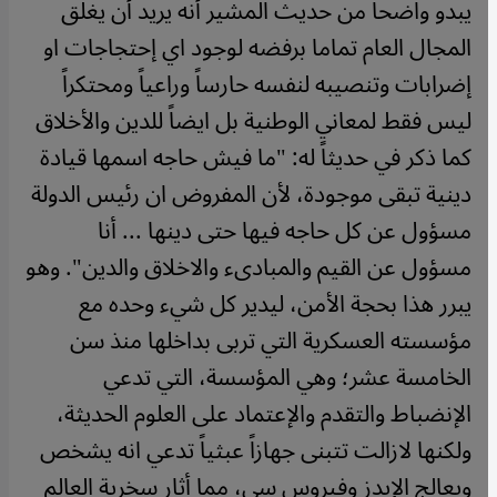
يبدو واضحاً من حديث المشير أنه يريد أن يغلق
المجال العام تماما برفضه لوجود اي إحتجاجات او
إضرابات وتنصيبه لنفسه حارساً وراعياً ومحتكراً
ليس فقط لمعاني الوطنية بل ايضاً للدين والأخلاق
كما ذكر في حديثاً له: "ما فيش حاجه اسمها قيادة
دينية تبقى موجودة، لأن المفروض ان رئيس الدولة
مسؤول عن كل حاجه فيها حتى دينها ... أنا
مسؤول عن القيم والمبادىء والاخلاق والدين". وهو
يبرر هذا بحجة الأمن، ليدير كل شيء وحده مع
مؤسسته العسكرية التي تربى بداخلها منذ سن
الخامسة عشر؛ وهي المؤسسة، التي تدعي
الإنضباط والتقدم والإعتماد على العلوم الحديثة،
ولكنها لازالت تتبنى جهازاً عبثياً تدعي انه يشخص
ويعالج الإيدز وفيروس سي، مما أثار سخرية العالم