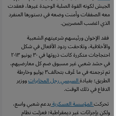
الجيش لكونه القوة الصلبة الوحيدة غيرها، فعقدت
معه الصفقات وأمنت وضعه في دستورها المنفرد
الذي اغضب المصريين.
فقد الإخوان ورئيسهم شرعيتهم الشعبية
والأخلاقية، وتلاحقت ردود الأفعال في شكل
احتجاجات متكررة كانت ذروتها في ٣٠ يونيو ٢٠١٣
في حشد شعبي غير مسبوق ضم كل معارضيهم،
تم ترجمته في ما عُرف بتحالف٣ يوليو وخارطة
الطريق؛ بقيادة
السيسي رجل المخابرات
ووزير
الدفاع في ذلك الوقت.
تحركت
المؤسسة العسكرية
بدعم شعبي واسع،
ولكن بإجرائات غير ديمقراطية؛ فعزلت نظام