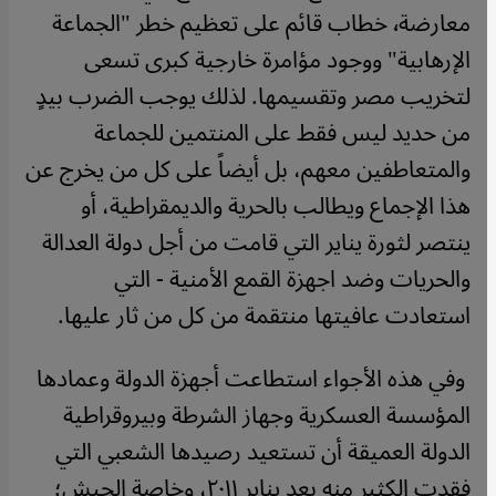
معارضة٬ خطاب قائم على تعظيم خطر "الجماعة
الإرهابية" ووجود مؤامرة خارجية كبرى تسعى
لتخريب مصر وتقسيمها. لذلك يوجب الضرب بيدٍ
من حديد ليس فقط على المنتمين للجماعة
والمتعاطفين معهم، بل أيضاً على كل من يخرج عن
هذا الإجماع ويطالب بالحرية والديمقراطية، أو
ينتصر لثورة يناير التي قامت من أجل دولة العدالة
والحريات وضد اجهزة القمع الأمنية - التي
استعادت عافيتها منتقمة من كل من ثار عليها.
وفي هذه الأجواء استطاعت أجهزة الدولة وعمادها
المؤسسة العسكرية وجهاز الشرطة وبيروقراطية
الدولة العميقة أن تستعيد رصيدها الشعبي التي
فقدت الكثير منه بعد يناير ٢٠١١، وخاصة الجيش؛