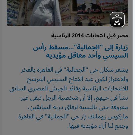
مصر قبل انتخابات 2014 الرئاسية
زيارة إلى "الجمالية"...مسقط رأس
السيسي وأحد معاقل مؤيديه
يشعر سكان حي "الجمالية" في القاهرة بالفخر
والاعتزاز لكون عبد الفتاح السيسي المرشح
للانتخابات الرئاسية وقائد الجيش المصري السابق
نشأ في حيهم، إلا أن شخصية الرجل تبقى غير
معروفة حتى بالنسبة لرفاق دربه السابقين.
ماركوس زومانك زار حي "الجمالية" في القاهرة
وجمع لنا آراء مؤيديه فيها.