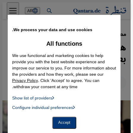
Direkt zum Inhalt springen
AR
We process your data and use cookies.
مصر قبل الانتخابات الرئاسية 2014
·
24.05.2014
All functions
هل ينذر انتخاب السيسي
بعودة دولة الضباط السلطوية؟
We use functional and marketing cookies to help
provide you with the best website experience and
improve our service to you. For more information about
the providers and how they work, please see our
Privacy Policy
. Click 'Accept' to agree. You can
عربي
English
Deutsch
withdraw your consent at any time.
Show list of providers
List of providers:
Configure individual preferences
Facebook Embed / Facebook Connect
 Manager, Instagram Embed, Twitter Embed, Youtube Embed
Google Tag Manager
Twitter Embed
Accept
Instagram Embed
Youtube Embed