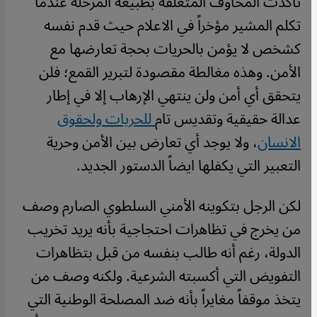
تأكدت المخاوف المتعلقة بطبيعة المرحلة عندما
تكلم المشير مؤخراً في الاعلام حيث قدم نفسه
كشخص لا يؤمن بالحريات بحجة تعارضها مع
الأمن. وهذه مغالطة مقصودة لتبرير القمع؛ فلن
يتحقق أي أمن ولن ينتهي الإرهاب إلا في إطار
عدالة حقيقية وتقديس تام
للحريات ولحقوق
الانسان
، ولا يوجد أي تعارض بين الأمن وحرية
التعبير التي يكفلها ايضاً الدستور الجديد.
لكن الرجل بتكوينه الأمني السلطوي الصارم وصف
من يخرج في تظاهرات احتجاجية بأنه يريد تخريب
الدولة، رغم أنه طالب بنفسه من قبل بتظاهرات
التفويض التي أكسبته الشرعية. ولكنه وصف من
يتخذ موقفاً مغايراً بأنه ضد المصلحة الوطنية التي