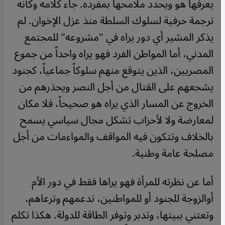
يعرفها هو ويحدد ملامحها بمفرده. جاء كلامه وكأنه
ترجمة حرفية لسلوك السلطة منذ عزل الإخوان. لم
يذكر المشير أي دور يراه في "مشروعه" للمجتمع
المدني، أما المواطن الفرد فهو يراه واحداً من جموع
المصريين، الذين يتوقع منهم سلوكاً جماعياً، كجنود
يشجعهم على القتال من أجل النصر ويحذرهم من
الخروج عن المسار الذي يراه هو صحيحاً، فلا مكان
لمعارضة ولا لأحزاب تشكل مجال سياسي يسمح
بالخلاف وتتكون فيه المواقف والمواءمات من أجل
مصلحة عامة وطنية.
أما عن نظرته للمرأة فهو يراها فقط في دور الأم
أوالزوجة للجنود أو للمواطنين، تدعمهم وترعاهم،
وتعتني ببيتها، وتدبر وتوفر الطاقة للدولة. هكذا تكلم