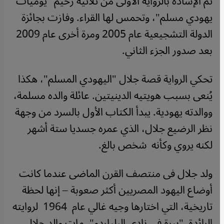
تم الإشادة بالرواية الأولى من ثلاثية رُحيِّم "يوميات
يهودي مسلم"، وتحمس لها القراء. وفازت بجائزة
الدولة التشجيعية عام 2005 ومرة أخرى عام 2009
بعد صدور الجزء الثاني
.
تحكي الرواية قصة جلال "اليهودي المسلم"، هكذا
يُنعى بسبب هويتيه الدينيتين. عائلة والده مسلمة،
ووالدته يهودية. يبدأ الكتاب الأول بالسرد من وجهة
نظر الرضيع جلال، الذي عمره جسديا ستة أشهر
لكنه يروي وكأنه شخص بالغ
.
ولد جلال فى منتصف القرن الماضى عندما كانت
أوضاع اليهود المصريين أكثر صعوبة – إنها لحظة
تاريخية، التي اختارها وجيه غالي عام 1964 لروايته
الرائدة "بيرة في نادي البلياردو". مات والد جلال