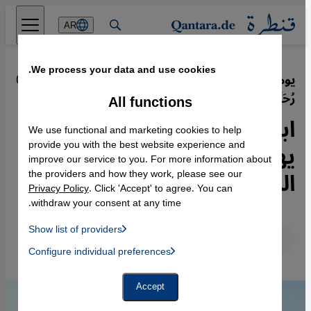
Direkt zum Inhalt springen
AR
We process your data and use cookies.
يوميات يهودي مسلم: ثلاثية "كمال
·
08.01.2016
رُحَيِّم" الروائية
All functions
ابن لأب مسلم وأم
We use functional and marketing cookies to help
يهودية...جزء من الهوية
provide you with the best website experience and
improve our service to you. For more information about
المصرية
the providers and how they work, please see our
Privacy Policy
. Click 'Accept' to agree. You can
withdraw your consent at any time.
Show list of providers
عربي
English
Deutsch
List of providers:
Configure individual preferences
Facebook Embed / Facebook Connect
 Manager, Instagram Embed, Twitter Embed, Youtube Embed
Google Tag Manager
Twitter Embed
Accept
Instagram Embed
Youtube Embed