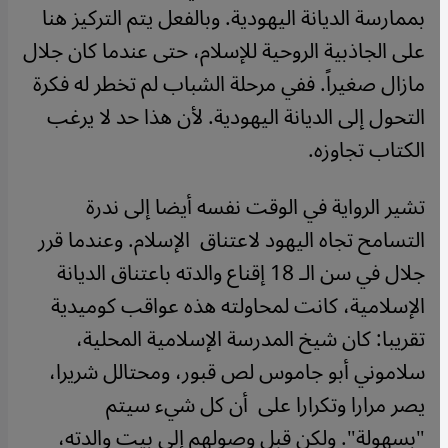
بممارسة الديانة اليهودية. وبالفعل يتم التركيز هنا
على الجاذبية الروحية للإسلام، حتى عندما كان جلال
مازال صغيراً. ففي مرحلة الشباب لم تخطر له فكرة
التحول إلى الديانة اليهودية. لأن هذا حد لا يرغب
الكتاب تجاوزه
.
تشير الرواية في الوقت نفسه أيضا إلى ندرة
التسامح تجاه اليهود لاعتناق الإسلام. وعندما قرر
جلال في سن الـ 18 إقناع والدته باعتناق الديانة
الإسلامية، كانت لمحاولته هذه عواقب كوميدية
تقريبا: كان شيخ المدرسة الإسلامية المحلية،
سلاموني أبو جاموس لص قبور، ومحتالل شريرا،
يصر مرارا وتكرارا على أن كل شيء سيتم
"بسهولة". ولكن قبل وصولهم إلى بيت والدته،