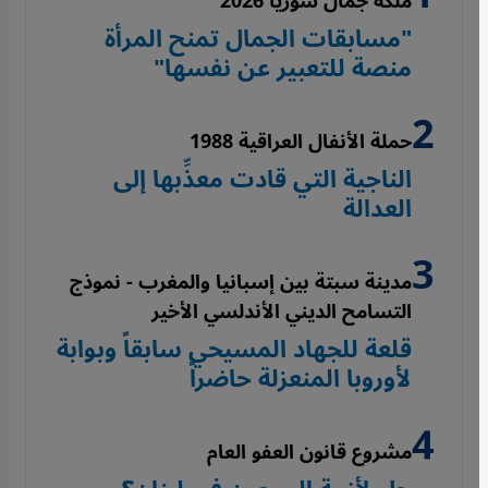
ملكة جمال سوريا 2026
"مسابقات الجمال تمنح المرأة
منصة للتعبير عن نفسها"
حملة الأنفال العراقية 1988
الناجية التي قادت معذِّبها إلى
العدالة
مدينة سبتة بين إسبانيا والمغرب - نموذج
التسامح الديني الأندلسي الأخير
قلعة للجهاد المسيحي سابقاً وبوابة
لأوروبا المنعزلة حاضراً
مشروع قانون العفو العام