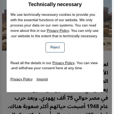
Technically necessary
Accept
Google Maps Embed
We use technically necessary cookies to provide you
with the essential functions of our website. We only
process your data on our own systems. You can read
more about this in our
Privacy Policy
. You can only use
our website to the extent that is technically necessary.
Reject
لعقود عديدة لم يكن لليهود العرب أي ذكر في
Read all the details in our
Privacy Policy
. You can view
and withdraw your consent here at any time.
الأدب والسينما العربيين إلا نادراً في سياق
Privacy Policy
Imprint
الصراع الفلسطيني الإسرائيلي. لكن كان
يعيش في النصف الأول من القرن الـ 20 مثلا
في مصر حوالي 75 ألف يهودي، وبعد حرب
عام 1948 أصبحت حياتهم أكثر صعوبة هناك،