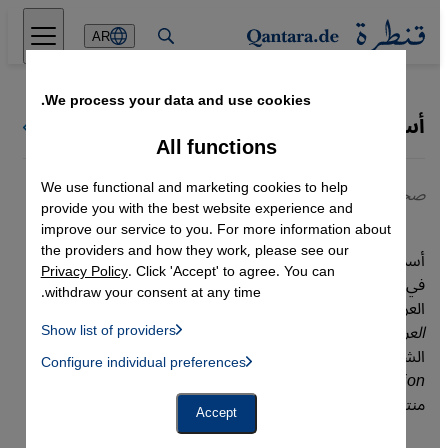
Direkt zum Inhalt springen
AR
We process your data and use cookies.
أسماء الغول
كل كتاب قنطرة
All functions
We use functional and marketing cookies to help
صحافية وكاتبة فلسطينية
provide you with the best website experience and
improve our service to you. For more information about
the providers and how they work, please see our
أسماء الغول، صحافية وكاتبة فلسطينية مقيمة في فرنسا، نشأت
Privacy Policy
. Click 'Accept' to agree. You can
في مخيم رفح بقطاع غزة. عملت مع عدد من المنصات والصحف
withdraw your consent at any time.
العربية والدولية، من بينها مؤسسة سمير قصير، وصحيفة
القدس
العربي
، وموقع
المونيتور
الأمريكي. حازت عدة جوائز، منها جائزة
Show list of providers
List of providers:
الشجاعة الصحافية عام 2012 من مؤسسة
International
Configure individual preferences
Facebook Embed / Facebook Connect
 Manager, Instagram Embed, Twitter Embed, Youtube Embed
Women’s Media Foundation
، وجائزة أفضل صحافية شابة من
Google Tag Manager
منتدى دبي للصحافة عام 2010.
Twitter Embed
Accept
Instagram Embed
Youtube Embed