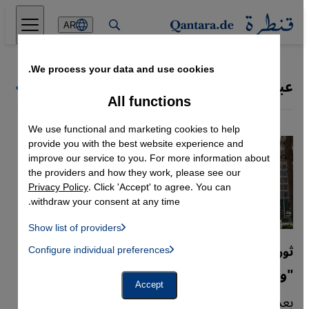
Direkt zum Inhalt springen
AR
We process your data and use cookies.
‏عبد الفتاح السيسي
كل ملفات قنطرة
All functions
We use functional and marketing cookies to help
provide you with the best website experience and
improve our service to you. For more information about
the providers and how they work, please see our
Privacy Policy
. Click 'Accept' to agree. You can
withdraw your consent at any time.
Show list of providers
List of providers:
ثورة 25 يناير وجيل زد
Configure individual preferences
Facebook Embed / Facebook Connect
 Manager, Instagram Embed, Twitter Embed, Youtube Embed
Google Tag Manager
"وريث الفاتورة لا الميدان"
Twitter Embed
Accept
Instagram Embed
بعد 15 عامًا على ثورة 25 يناير، يعود السؤال: ماذا
Youtube Embed