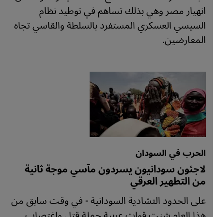
انهيار مصر وهي بذلك تساهم في توطيد نظام
السيسي العسكري المستفرد بالسلطة والقاسي تجاه
المعارضين.
الحرب في السودان
لاجئون سودانيون يسردون مآسي موجة ثانية
من التطهير العرقي
على الحدود التشادية السودانية - في وقت سابق من
هذا العام شنت قوات عربية حملة قتل واغتصاب