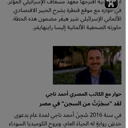
استراتيجية اقترحها معهد مسغاف الإسرائيلي المؤثر.
في حواره مع موقع قنطرة يشرح الخبير الاقتصادي
الألماني الإسرائيلي شير هيفَر مضمون هذه الخطة.
حاورته الصحفية الألمانية إليسا راينهايمَر.
حوار مع الكاتب المصري أحمد ناجي
لقد "سخِرْتُ من السجن" في مصر
في سنة 2016 سُجِنَ أحمد ناجي لمدة عام بدعوى
خدشِ روايةٍ له الحياءَ العام، وبروح الكوميديا السوداء