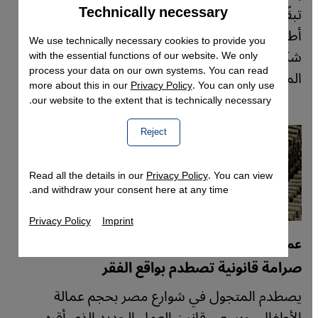
Technically necessary
Accept
تبقّى من مطالبها؟ أربع ناشطات وناشطين كانوا
Google Maps Embed
أطفالًا ومراهقين وقت الثورة يروون لـ"قنطرة"، كيف
We use technically necessary cookies to provide you
شكّل الميدان وعيهم، وكيف يُعاد اليوم تعريف
with the essential functions of our website. We only
process your data on our own systems. You can read
المقاومة في زمن الكلفة الباهظة.
more about this in our
Privacy Policy
. You can only use
our website to the extent that is technically necessary.
Reject
Read all the details in our
Privacy Policy
. You can view
and withdraw your consent here at any time.
Privacy Policy
Imprint
عمالة الأطفال في مصر
صرامة قانونية تصطدم بواقع الفقر
يصطدم المتجول في شوارع مصر بحجم عمالة