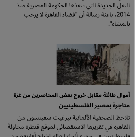
النقل الجديدة التي تنفذها الحكومة المصرية منذ
2014، باعثة رسالة أن "فضاء القاهرة لا يرحب
بالمشاة".
أموال طائلة مقابل خروج بعض المحاصرين من غزة
متاجرة بمصير الفلسطينيين
تلاحظ الصحفية الألمانية بيرغيت سفينسون من
القاهرة في تقريرها الاستقصائي لموقع قنطرة محاولةَ
فلسطينيين في جميع أنحاء العالم إخراج أقاربهم من