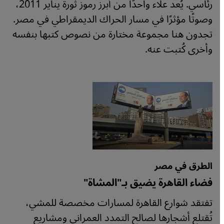
رئاسي. يُعد علاء واحدًا من أبرز رموز ثورة يناير 2011،
وصوتًا مؤثرًا في مسار الحراك الديمقراطي في مصر.
تجدون هنا مجموعة مختارة من نصوص كتبها بنفسه
وأخرى كُتبت عنه.
الطرق في مصر
فضاء القاهرة يضيق بـ"المشاة"
تفتقد شوارع القاهرة لمسارات مخصصة للمشي،
تُقتلع أشجارها لصالح التمدد العمراني ومشاريع