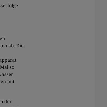
serfolge
len
ten ab. Die
sapparat
 Mal so
Nasser
ten mit
n der