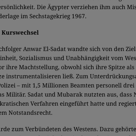
sönlichkeit. Die Ägypter verziehen ihm auch Mis
derlage im Sechstagekrieg 1967.
r Kurswechsel
hfolger Anwar El-Sadat wandte sich von den Zie
inheit, Sozialismus und Unabhängigkeit vom Wes
r ihre Machtstellung, obwohl sich ihre Spitze als
ze instrumentalisieren ließ. Zum Unterdrückung
olizei – mit 1,5 Millionen Beamten personell drei
as Militär. Sadat und Mubarak nutzten aus, dass 
ratischen Verfahren eingeführt hatte und regier
m Notstandsrecht.
rde zum Verbündeten des Westens. Dazu gehörte