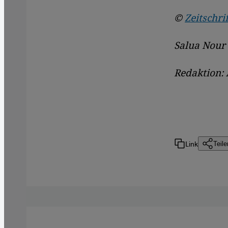
©
Zeitschr
Salua Nour 
Redaktion: 
Link
Teile