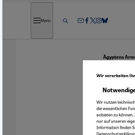
Direkt zum Inhalt springen
Menü
Ägyptens Arme
Einma
Wir verarbeiten Ih
Notwendige
Deutsch
Wir nutzen technisc
die wesentlichen Fu
anbieten zu können. 
nur auf unseren eig
Mit großer
Information finden S
Datenschutzerkläru