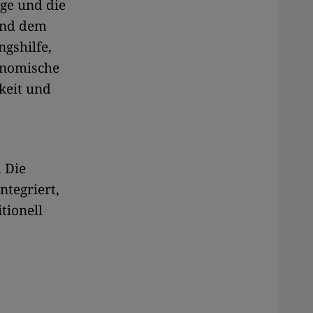
age und die
 und dem
ngshilfe,
onomische
keit und
. Die
tegriert,
tionell