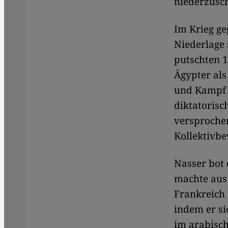
niederzusc
Im Krieg ge
Niederlage
putschten 1
Ägypter als
und Kampf g
diktatorisc
versprochen
Kollektivbe
Nasser bot 
machte aus 
Frankreich
indem er si
im arabisch