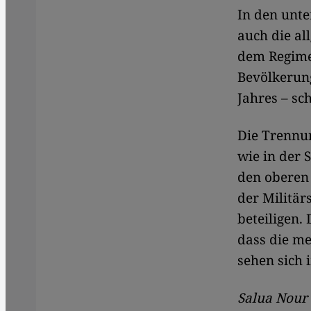
In den unte
auch die al
dem Regime 
Bevölkerung
Jahres – sc
Die Trennun
wie in der 
den oberen 
der Militär
beteiligen.
dass die me
sehen sich 
Salua Nour