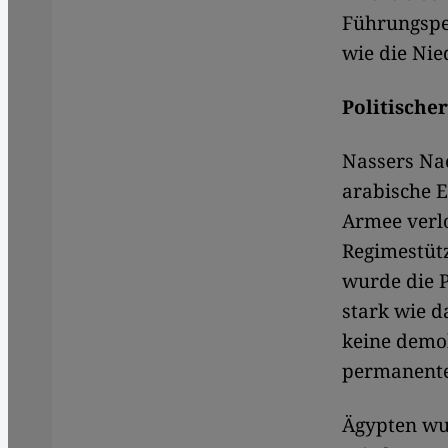
Führungsper
wie die Nie
Politische
Nassers Nac
arabische E
Armee verlo
Regimestüt
wurde die P
stark wie d
keine demok
permanente
Ägypten wu