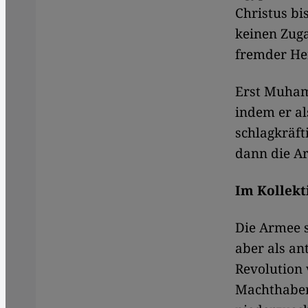
Christus bi
keinen Zuga
fremder Her
Erst Muham
indem er al
schlagkräft
dann die A
Im Kollekt
​​Die Armee
aber als an
Revolution
Machthaber