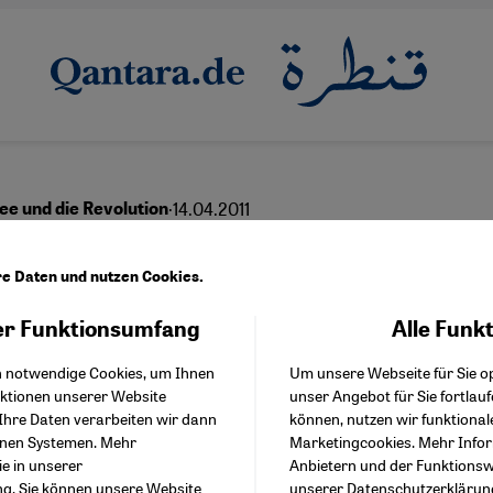
·
14.04.2011
e und die Revolution
lige Allianz
re Daten und nutzen Cookies.
r Funktionsumfang
Alle Funk
Facebook Embed / Facebo
Akzeptieren
Google Tag Manager
English
h notwendige Cookies, um Ihnen
Um unsere Webseite für Sie op
Twitter Embed
nktionen unserer Website
unser Angebot für Sie fortlau
Instagram Embed
Ihre Daten verarbeiten wir dann
können, nutzen wir funktional
Youtube Embed
enen Systemen. Mehr
Marketingcookies. Mehr Info
Google Maps Embed
 Mehrheit haben die Ägypter Ende März den v
ie in unserer
Anbietern und der Funktionswe
ng
. Sie können unsere Website
unserer
Datenschutzerklärun