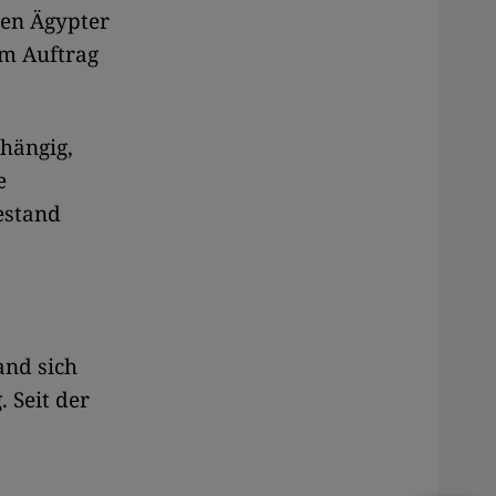
ten Ägypter
im Auftrag
hängig,
e
estand
and sich
. Seit der