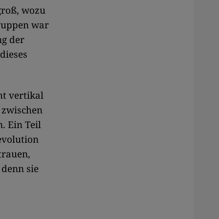
groß, wozu
Truppen war
ng der
dieses
t vertikal
: zwischen
 Ein Teil
evolution
trauen,
 denn sie