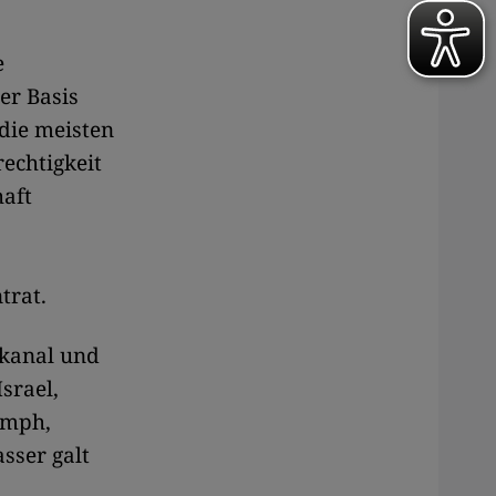
e
er Basis
die meisten
rechtigkeit
haft
trat.
zkanal und
srael,
umph,
sser galt