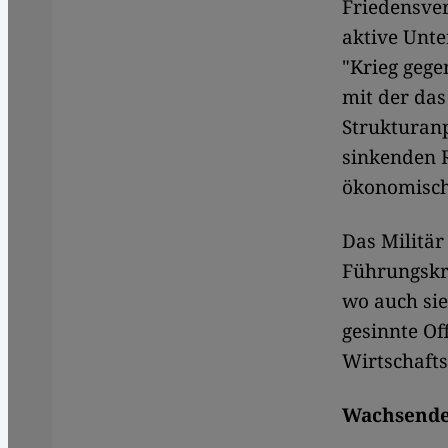
Friedensver
aktive Unte
"Krieg gege
mit der da
Strukturan
sinkenden R
ökonomische
Das Militär
Führungskrä
wo auch sie
gesinnte Of
Wirtschafts
Wachsende