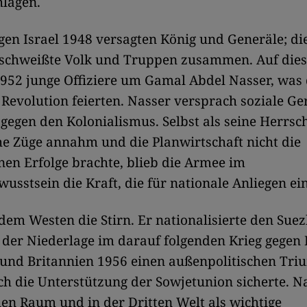
hlagen.
gen Israel 1948 versagten König und Generäle; di
 schweißte Volk und Truppen zusammen. Auf dies
952 junge Offiziere um Gamal Abdel Nasser, was 
 Revolution feierten. Nasser versprach soziale Ge
egen den Kolonialismus. Selbst als seine Herrsc
he Züge annahm und die Planwirtschaft nicht die
en Erfolge brachte, blieb die Armee im
wusstsein die Kraft, die für nationale Anliegen ein
dem Westen die Stirn. Er nationalisierte den Sue
der Niederlage im darauf folgenden Krieg gegen I
 und Britannien 1956 einen außenpolitischen Tri
ch die Unterstützung der Sowjetunion sicherte. Na
en Raum und in der Dritten Welt als wichtige