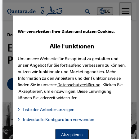
Direkt zum Inhalt springen
DE
Wir verarbeiten Ihre Daten und nutzen Cookies.
·
11.09.2014
Deutsche und Osmanen im Ersten Weltkrieg
Eine privilegierte
Alle Funktionen
Partnerschaft
Um unsere Webseite für Sie optimal zu gestalten und
unser Angebot für Sie fortlaufend verbessern zu können,
nutzen wir funktionale und Marketingcookies. Mehr
Information zu den Anbietern und der Funktionsweise
Deutsch
English
finden Sie in unserer
Datenschutzerklärung
. Klicken Sie
‚Akzeptieren‘, um einzuwilligen. Diese Einwilligung
können Sie jederzeit widerrufen.
Liste der Anbieter anzeigen
Liste der Anbieter:
Individuelle Konfiguration verwenden
Facebook Embed / Facebook Connect
Facebook Embed / Facebook Connect, Google Maps Embed, Go
Google Tag Manager
Twitter Embed
Akzeptieren
Instagram Embed