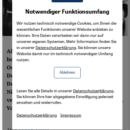
Youtube Embed
Akzeptieren
Notwendiger Funktionsumfang
Google Maps Embed
Wir nutzen technisch notwendige Cookies, um Ihnen die
wesentlichen Funktionen unserer Website anbieten zu
können. Ihre Daten verarbeiten wir dann nur auf
unseren eigenen Systemen. Mehr Information finden Sie
in unserer
Datenschutzerklärung
. Sie können unsere
Als vor 100 Jahren der Erste Weltkrieg
Website damit nur im technisch notwendigen Umfang
begann, waren deutsche Berater im
nutzen.
Osmanischen Reich ein gewohntes Bild.
Ablehnen
Durch das Bündnis mit der Militärmacht
Deutschland wollten die Osmanen ihre
Lesen Sie alle Details in unserer
Datenschutzerklärung
.
Niederlagenserie umkehren. Letzten Endes
Sie können Ihre hier abgegebene Einwilligung jederzeit
verloren sie mit dem Krieg ihr ganzes Reich.
einsehen und widerrufen.
Von Jakob Krais
Datenschutzerklärung
Impressum