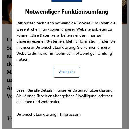
Youtube Embed
Akzeptieren
Notwendiger Funktionsumfang
Google Maps Embed
Wir nutzen technisch notwendige Cookies, um Ihnen die
wesentlichen Funktionen unserer Website anbieten zu
können. Ihre Daten verarbeiten wir dann nur auf
Unverheiratet und kinderlos: Qaboos bin
unseren eigenen Systemen. Mehr Information finden Sie
Said Al-Said ist eine Ausnahme in der
in unserer
Datenschutzerklärung
. Sie können unsere
Website damit nur im technisch notwendigen Umfang
arabischen Welt. Seit 45 Jahren steht er an
nutzen.
der Spitze seines Staates. Doch wer dem
Monarchen einmal nachfolgen wird, ist
Ablehnen
unbekannt. Nur soviel ist klar: Der
Auserwählte wird es nicht leicht haben.
Lesen Sie alle Details in unserer
Datenschutzerklärung
.
Von Anne Allmeling
Sie können Ihre hier abgegebene Einwilligung jederzeit
einsehen und widerrufen.
Datenschutzerklärung
Impressum
Von
Anne Allmeling