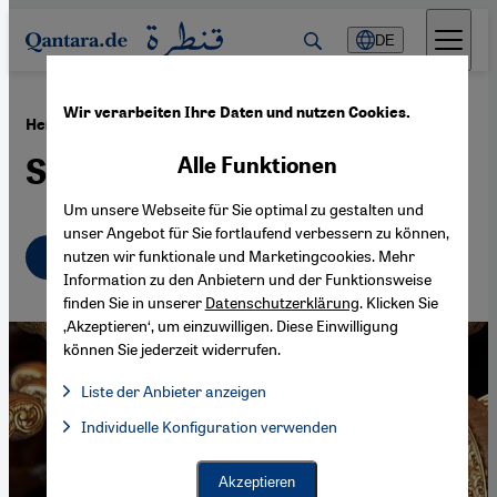
Direkt zum Inhalt springen
DE
Wir verarbeiten Ihre Daten und nutzen Cookies.
·
20.11.2015
Herrschaftsnachfolge in Oman
Sultan ohne Sohn
Alle Funktionen
Um unsere Webseite für Sie optimal zu gestalten und
unser Angebot für Sie fortlaufend verbessern zu können,
Deutsch
English
nutzen wir funktionale und Marketingcookies. Mehr
Information zu den Anbietern und der Funktionsweise
finden Sie in unserer
Datenschutzerklärung
. Klicken Sie
‚Akzeptieren‘, um einzuwilligen. Diese Einwilligung
können Sie jederzeit widerrufen.
Liste der Anbieter anzeigen
Liste der Anbieter:
Individuelle Konfiguration verwenden
Facebook Embed / Facebook Connect
Facebook Embed / Facebook Connect, Google Maps Embed, Go
Google Tag Manager
Twitter Embed
Akzeptieren
Instagram Embed