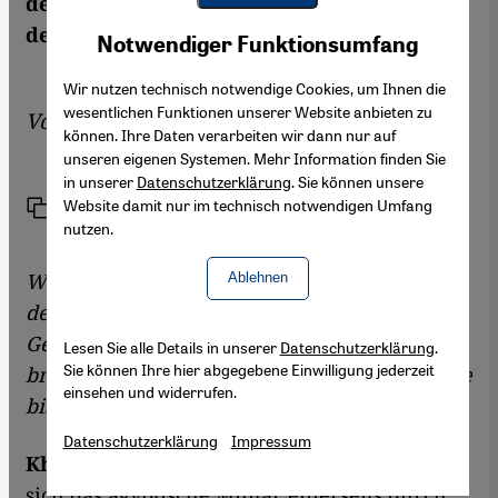
der Aufmerksamkeit. Ein Gespräch mit
Youtube Embed
dem Historiker Khaled Fahmy in Kairo.
Akzeptieren
Notwendiger Funktionsumfang
Google Maps Embed
Wir nutzen technisch notwendige Cookies, um Ihnen die
wesentlichen Funktionen unserer Website anbieten zu
Von
Hani Darwish
können. Ihre Daten verarbeiten wir dann nur auf
unseren eigenen Systemen. Mehr Information finden Sie
in unserer
Datenschutzerklärung
. Sie können unsere
Website damit nur im technisch notwendigen Umfang
Link
Drucken
Teilen
nutzen.
Welche Rolle hat das ägyptische Militär seit
Ablehnen
der Juli-Revolution von 1952 in Staat und
Gesellschaft gespielt und welche Folgen
Lesen Sie alle Details in unserer
Datenschutzerklärung
.
Sie können Ihre hier abgegebene Einwilligung jederzeit
brachte der besondere Stellenwert der Armee
einsehen und widerrufen.
bis heute mit sich?
Datenschutzerklärung
Impressum
Khaled Fahmy:
Historisch gesehen zeichnete
sich das ägyptische Militär einerseits durch