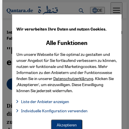
Direkt zum Inhalt springen
DE
Wir verarbeiten Ihre Daten und nutzen Cookies.
·
01.08.2011
Interview mit dem ägyptischen Historiker Khaled
Fahmy
Alle Funktionen
''Der Armee mangelt es an
Um unsere Webseite für Sie optimal zu gestalten und
einer Zukunftsvision''
unser Angebot für Sie fortlaufend verbessern zu können,
nutzen wir funktionale und Marketingcookies. Mehr
Information zu den Anbietern und der Funktionsweise
finden Sie in unserer
Datenschutzerklärung
. Klicken Sie
Deutsch
English
عربي
‚Akzeptieren‘, um einzuwilligen. Diese Einwilligung
können Sie jederzeit widerrufen.
Liste der Anbieter anzeigen
Die neuerlichen Proteste in Ägypten rücken
Liste der Anbieter:
Individuelle Konfiguration verwenden
Facebook Embed / Facebook Connect
die Armee und ihr gespaltenes Verhältnis
Facebook Embed / Facebook Connect, Google Maps Embed, Go
Google Tag Manager
zur Revolution vom 25. Januar ins Zentrum
Twitter Embed
Akzeptieren
Instagram Embed