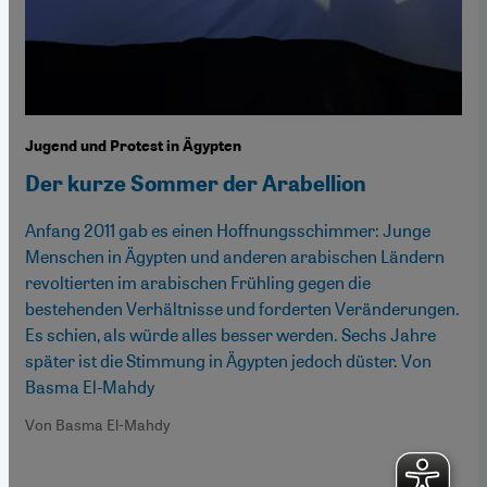
Jugend und Protest in Ägypten
Der kurze Sommer der Arabellion
Anfang 2011 gab es einen Hoffnungsschimmer: Junge
Menschen in Ägypten und anderen arabischen Ländern
revoltierten im arabischen Frühling gegen die
bestehenden Verhältnisse und forderten Veränderungen.
Es schien, als würde alles besser werden. Sechs Jahre
später ist die Stimmung in Ägypten jedoch düster. Von
Basma El-Mahdy
Von Basma El-Mahdy