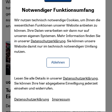
Wie wird über Gender im Arabischen gesprochen? Die
Youtube Embed
tunesische Akademikerin Amel Grami über
Akzeptieren
Notwendiger Funktionsumfang
Google Maps Embed
gendersensible Sprache, den Einfluss des Kolonialismus
auf Geschlechtervorstellungen und neue Ansätze aus der
Wir nutzen technisch notwendige Cookies, um Ihnen die
wesentlichen Funktionen unserer Website anbieten zu
arabischsprachigen Wissenschaft.
können. Ihre Daten verarbeiten wir dann nur auf
unseren eigenen Systemen. Mehr Information finden Sie
in unserer
Datenschutzerklärung
. Sie können unsere
Website damit nur im technisch notwendigen Umfang
nutzen.
Ablehnen
Lesen Sie alle Details in unserer
Datenschutzerklärung
.
UGTT in der Krise
Sie können Ihre hier abgegebene Einwilligung jederzeit
einsehen und widerrufen.
Tunesiens Gewerkschaft verliert an
Einfluss
Datenschutzerklärung
Impressum
Der tunesische Gewerkschaftsdachverband UGTT
gewann 2015 den Friedensnobelpreis. Heute kämpft er