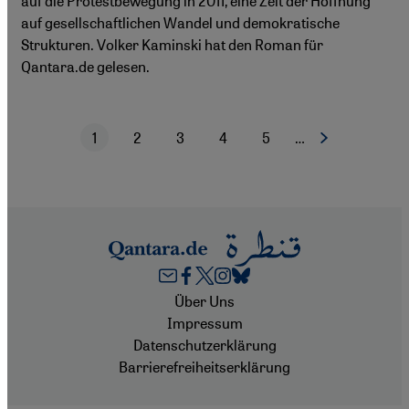
auf die Protestbewegung in 2011, eine Zeit der Hoffnung
auf gesellschaftlichen Wandel und demokratische
Strukturen. Volker Kaminski hat den Roman für
Qantara.de gelesen.
1
2
3
4
5
…
Nächste Seite
Aktuelle Seite
Seite
Seite
Seite
Seite
Seitennummerierung
Footer
Über Uns
Impressum
Datenschutzerklärung
Barrierefreiheitserklärung