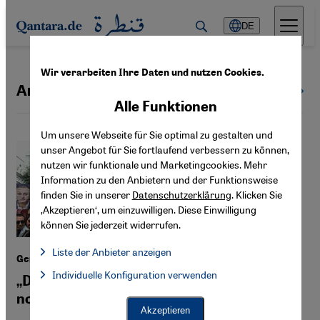
Direkt zum Inhalt springen
DE
Wir verarbeiten Ihre Daten und nutzen Cookies.
Arabellion
Alle Themen
Alle Funktionen
Um unsere Webseite für Sie optimal zu gestalten und
unser Angebot für Sie fortlaufend verbessern zu können,
nutzen wir funktionale und Marketingcookies. Mehr
Information zu den Anbietern und der Funktionsweise
finden Sie in unserer
Datenschutzerklärung
. Klicken Sie
‚Akzeptieren‘, um einzuwilligen. Diese Einwilligung
können Sie jederzeit widerrufen.
Liste der Anbieter anzeigen
Gender-Forscherin Amel Grami
Liste der Anbieter:
Individuelle Konfiguration verwenden
Facebook Embed / Facebook Connect
„Die islamische Kultur kannte auch nicht-
Facebook Embed / Facebook Connect, Google Maps Embed, Go
Google Tag Manager
normative Identitäten“
Twitter Embed
Akzeptieren
Instagram Embed