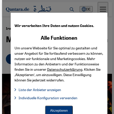
Direkt zum Inhalt springen
DE
Wir verarbeiten Ihre Daten und nutzen Cookies.
·
07.11.2008
Iranische Rockband "Kiosk"
Musikalisches Nomadentum
Alle Funktionen
Um unsere Webseite für Sie optimal zu gestalten und
unser Angebot für Sie fortlaufend verbessern zu können,
Deutsch
nutzen wir funktionale und Marketingcookies. Mehr
Information zu den Anbietern und der Funktionsweise
finden Sie in unserer
Datenschutzerklärung
. Klicken Sie
‚Akzeptieren‘, um einzuwilligen. Diese Einwilligung
können Sie jederzeit widerrufen.
Liste der Anbieter anzeigen
Liste der Anbieter:
Individuelle Konfiguration verwenden
Facebook Embed / Facebook Connect
Facebook Embed / Facebook Connect, Google Maps Embed, Go
Google Tag Manager
Twitter Embed
Akzeptieren
Instagram Embed