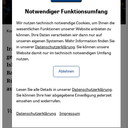
Youtube Embed
Akzeptieren
Notwendiger Funktionsumfang
Google Maps Embed
Wir nutzen technisch notwendige Cookies, um Ihnen die
wesentlichen Funktionen unserer Website anbieten zu
Konzert der iranischen Rockband Kiosk, Foto: DW/S. Kasraeian
können. Ihre Daten verarbeiten wir dann nur auf
unseren eigenen Systemen. Mehr Information finden Sie
in unserer
Datenschutzerklärung
. Sie können unsere
Irans Rock- und Pop-Musiker können sich
Website damit nur im technisch notwendigen Umfang
gegen die Zensur ihrer Songs in der
nutzen.
Islamischen Republik kaum wehren. Viele
Ablehnen
Bands kehren daher ihrem Land den
Rücken und treten nur noch im Ausland
auf – so auch die Rockgruppe "Kiosk".
Lesen Sie alle Details in unserer
Datenschutzerklärung
.
Sie können Ihre hier abgegebene Einwilligung jederzeit
einsehen und widerrufen.
Von
Shanli Anwar
Datenschutzerklärung
Impressum