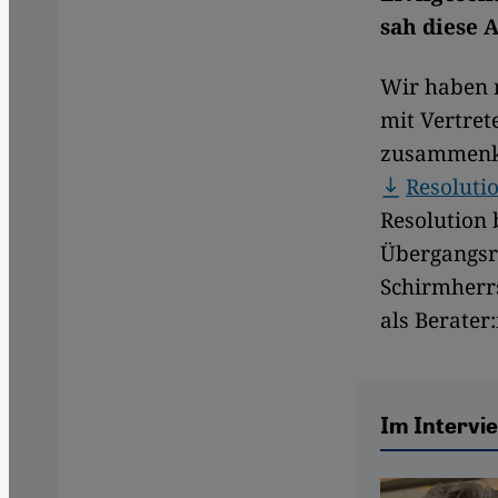
sah diese 
Wir haben 
mit Vertret
zusammenka
Resoluti
Resolution 
Übergangsre
Schirmherr
als Berater
Im Intervi