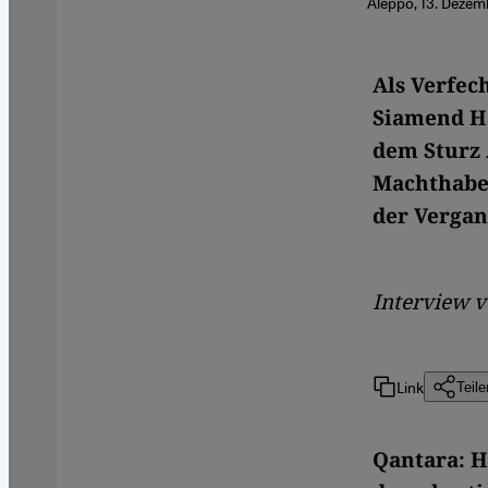
Aleppo, 13. Dezem
Als Verfec
Siamend Ha
dem Sturz A
Machthaber
der Vergan
Interview 
Link
Teile
Qantara: H