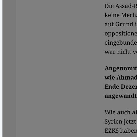
Die Assad-R
keine Mech
auf Grund 
oppositione
eingebunden
war nicht v
Angenomme
wie Ahmad
Ende Dezem
angewandt
Wie auch a
Syrien jetz
EZKS haben