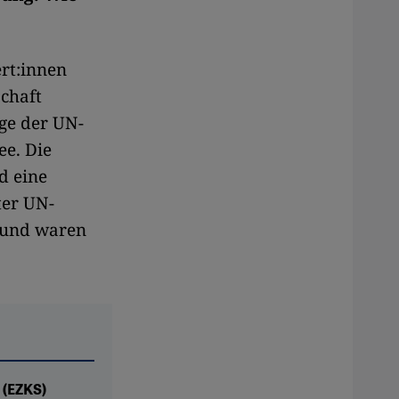
rt:innen
schaft
ge der UN-
ee. Die
d eine
ter UN-
 und waren
 (EZKS)