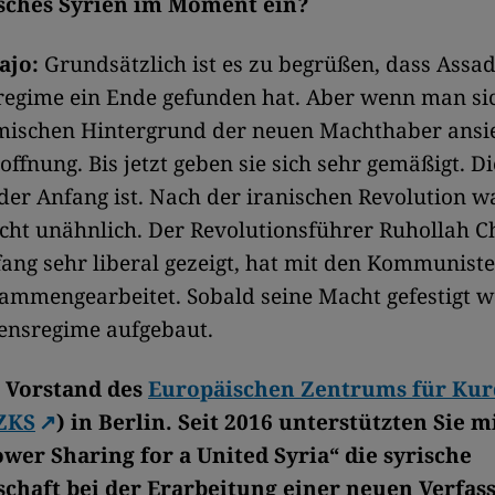
sches Syrien im Moment ein?
ajo:
Grundsätzlich ist es zu begrüßen, dass Assad
regime ein Ende gefunden hat. Aber wenn man si
amischen Hintergrund der neuen Machthaber ansi
ffnung. Bis jetzt geben sie sich sehr gemäßigt. Die
der Anfang ist. Nach der iranischen Revolution w
icht unähnlich. Der Revolutionsführer Ruhollah 
ang sehr liberal gezeigt, hat mit den Kommunist
mmengearbeitet. Sobald seine Macht gefestigt wa
kensregime aufgebaut.
m Vorstand des
Europäischen Zentrums für Kur
EZKS
) in Berlin. Seit 2016 unterstützten Sie 
ower Sharing for a United Syria“ die syrische
lschaft bei der Erarbeitung einer neuen Verfas