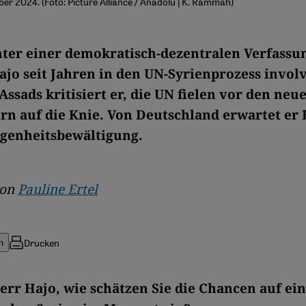
ber 2024. (Foto: Picture Alliance / Anadolu | K. Rammah)
hter einer demokratisch-dezentralen Verfassun
jo seit Jahren in den UN-Syrienprozess involv
ssads kritisiert er, die UN fielen vor den neu
n auf die Knie. Von Deutschland erwartet er H
genheitsbewältigung.
von
Pauline Ertel
Drucken
n
err Hajo, wie schätzen Sie die Chancen auf ein