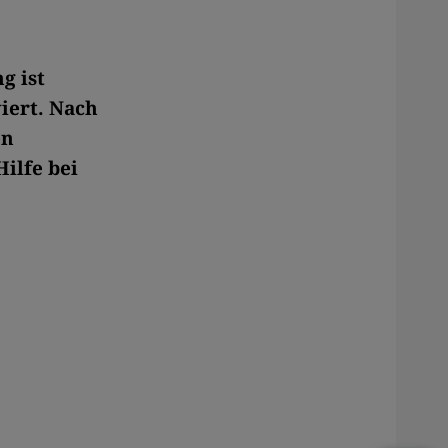
g ist
iert. Nach
en
ilfe bei