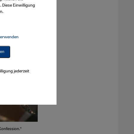
. Diese Einwilligung
n.
 verwenden
Connect, Google Maps Embed, Google Tag Manager, Instagram Embed, 
ren
lligung jederzeit
Konfession.“