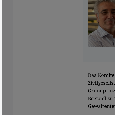
Das Komitee
Zivilgesell
Grundprinzi
Beispiel z
Gewaltentei