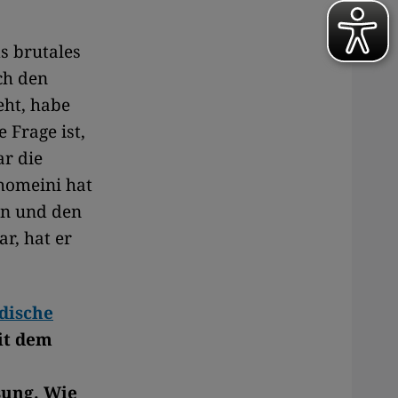
s brutales
ch den
eht, habe
 Frage ist,
ar die
Chomeini hat
en und den
r, hat er
dische
mit dem
sung. Wie