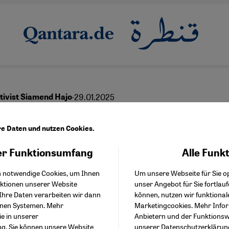
·
29.01.2025
tivist Siamend Hajo
 Vorschlag: eine Gauck
re Daten und nutzen Cookies.
rde in Damaskus”
r Funktionsumfang
Alle Funk
Facebook Embed / Facebo
Akzeptieren
Google Tag Manager
h notwendige Cookies, um Ihnen
Um unsere Webseite für Sie op
Twitter Embed
nktionen unserer Website
unser Angebot für Sie fortlau
Instagram Embed
Ihre Daten verarbeiten wir dann
können, nutzen wir funktional
Youtube Embed
English
عربي
enen Systemen. Mehr
Marketingcookies. Mehr Info
Google Maps Embed
ie in unserer
Anbietern und der Funktionswe
ng
. Sie können unsere Website
unserer
Datenschutzerklärun