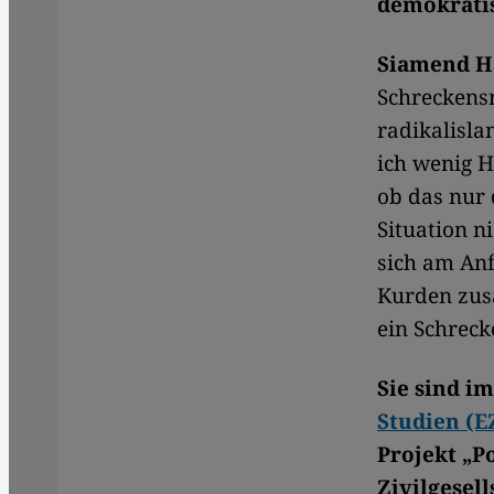
demokrati
Siamend H
Schreckens
radikalisl
ich wenig Ho
ob das nur 
Situation n
sich am Anf
Kurden zusa
ein Schrec
Sie sind i
Studien (
Projekt „P
Zivilgesel