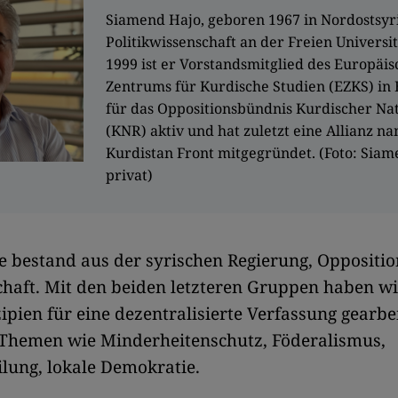
Siamend Hajo, geboren 1967 in Nordostsyri
Politikwissenschaft an der Freien Universitä
1999 ist er Vorstandsmitglied des Europäi
Zentrums für Kurdische Studien (EZKS) in 
für das Oppositionsbündnis Kurdischer Nat
(KNR) aktiv und hat zuletzt eine Allianz n
Kurdistan Front mitgegründet. (Foto: Siam
privat)
 bestand aus der syrischen Regierung, Oppositi
schaft. Mit den beiden letzteren Gruppen haben w
pien für eine dezentralisierte Verfassung gearbe
u Themen wie Minderheitenschutz, Föderalismus,
lung, lokale Demokratie.