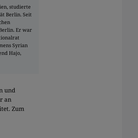
en, studierte
t Berlin. Seit
schen
Berlin. Er war
ionalrat
amens Syrian
end Hajo,
on und
ir an
itet. Zum