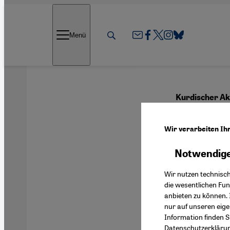
Direkt zum Inhalt springen
Menü
Kurdischer Ak
„Mein
Wir verarbeiten Ih
Behö
Notwendige
Wir nutzen technisc
die wesentlichen Fu
anbieten zu können. 
Deutsch
nur auf unseren eig
Information finden S
Datenschutzerkläru