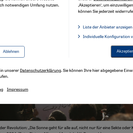
sch notwendigen Umfang nutzen.
‚Akzeptieren‘, um einzuwilligen
können Sie jederzeit widerrufe
Liste der Anbieter anzeigen
Liste der Anbieter:
Individuelle Konfiguration
Facebook Embed / Facebook 
Akzeptie
Ablehnen
s in unserer
Datenschutzerklärung
. Sie können Ihre hier abgegebene Einwi
ufen.
ng
Impressum
r Revolution: „Die Sonne geht für alle auf, nicht nur für eine Sekte oder 