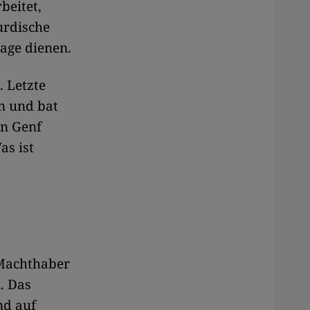
beitet,
urdische
age dienen.
 Letzte
n und bat
in Genf
as ist
 Machthaber
n. Das
nd auf