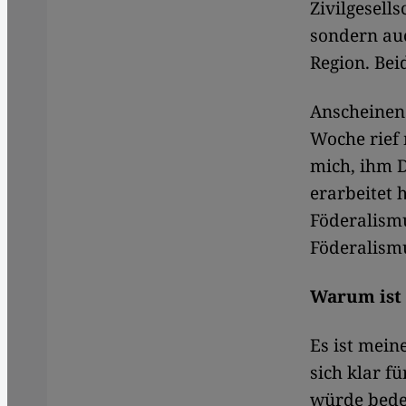
Zivilgesell
sondern auc
Region. Bei
Anscheinen
Woche rief 
mich, ihm 
erarbeitet 
Föderalismu
Föderalism
Warum ist 
Es ist mein
sich klar f
würde bedeu