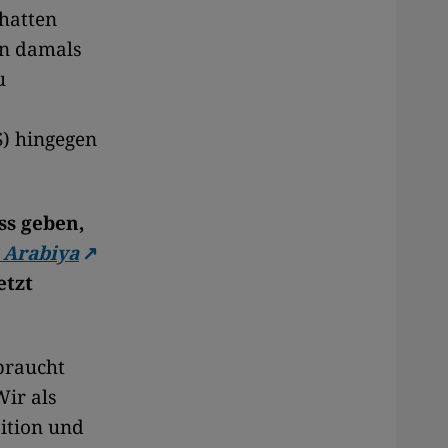
 hatten
en damals
u
S) hingegen
s geben,
 Arabiya
etzt
braucht
Wir als
ition und