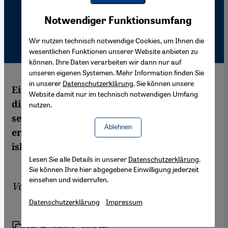
Youtube Embed
Akzeptieren
Notwendiger Funktionsumfang
Google Maps Embed
Wir nutzen technisch notwendige Cookies, um Ihnen die
wesentlichen Funktionen unserer Website anbieten zu
können. Ihre Daten verarbeiten wir dann nur auf
unseren eigenen Systemen. Mehr Information finden Sie
in unserer
Datenschutzerklärung
. Sie können unsere
Eine neue Form des Kunsterlebens möchte
Website damit nur im technisch notwendigen Umfang
die Initiative "Museum ohne Grenzen" mit
nutzen.
seinen ungewöhnlichen Projekten
Ablehnen
erreichen. Etwa mit Kunstbänden über
islamische Kunst im Mittelmeerraum.
Lesen Sie alle Details in unserer
Datenschutzerklärung
.
Sie können Ihre hier abgegebene Einwilligung jederzeit
einsehen und widerrufen.
Von
Petra Tabeling
Datenschutzerklärung
Impressum
Link
Drucken
Teilen