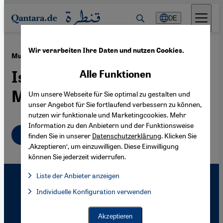
Direkt zum Inhalt springen
DE
Wir verarbeiten Ihre Daten und nutzen Cookies.
·
17.02.2005
Museum ohne Grenzen
Islamische Kunst im
Alle Funktionen
Mittelmeerraum
Um unsere Webseite für Sie optimal zu gestalten und
unser Angebot für Sie fortlaufend verbessern zu können,
nutzen wir funktionale und Marketingcookies. Mehr
Information zu den Anbietern und der Funktionsweise
Deutsch
finden Sie in unserer
Datenschutzerklärung
. Klicken Sie
‚Akzeptieren‘, um einzuwilligen. Diese Einwilligung
können Sie jederzeit widerrufen.
Liste der Anbieter anzeigen
Liste der Anbieter:
Individuelle Konfiguration verwenden
Facebook Embed / Facebook Connect
Facebook Embed / Facebook Connect, Google Maps Embed, Go
Google Tag Manager
Twitter Embed
Akzeptieren
Instagram Embed