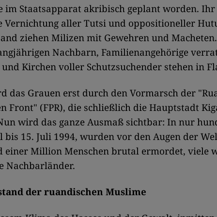
 im Staatsapparat akribisch geplant worden. Ihr Z
e Vernichtung aller Tutsi und oppositioneller Hut
Land ziehen Milizen mit Gewehren und Macheten
langjährigen Nachbarn, Familienangehörige verra
, und Kirchen voller Schutzsuchender stehen in 
rd das Grauen erst durch den Vormarsch der "Ru
n Front" (FPR), die schließlich die Hauptstadt Kig
Nun wird das ganze Ausmaß sichtbar: In nur hund
l bis 15. Juli 1994, wurden vor den Augen der We
 einer Million Menschen brutal ermordet, viele w
ie Nachbarländer.
stand der ruandischen Muslime