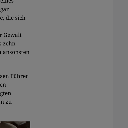
 eines
ogar
, die sich
er Gewalt
s zehn
m ansonsten
ösen Führer
ren
egten
en zu