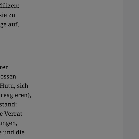
ilizen:
sie zu
ge auf,
rer
lossen
Hutu, sich
reagieren),
stand:
e Verrat
ungen,
e und die