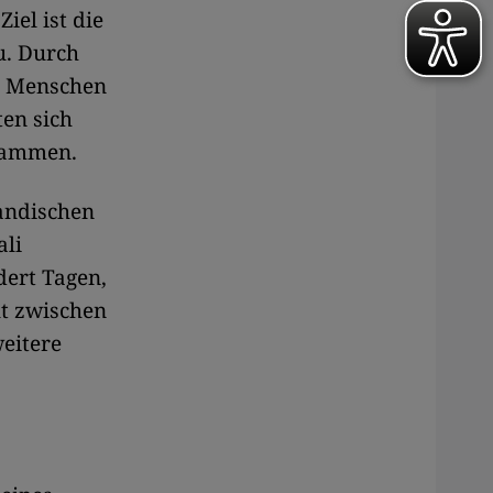
iel ist die
u. Durch
. Menschen
ten sich
Flammen.
andischen
ali
ert Tagen,
lt zwischen
eitere