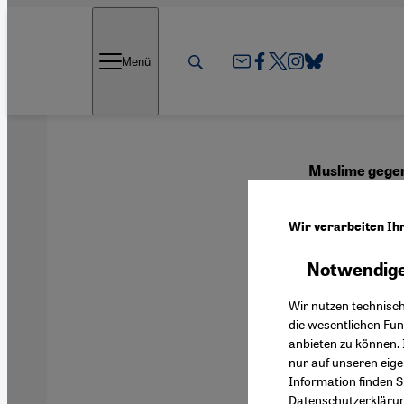
Direkt zum Inhalt springen
Menü
Muslime gegen
Niema
Wir verarbeiten Ih
Notwendige
Deutsch
Wir nutzen technisc
die wesentlichen Fu
anbieten zu können. 
nur auf unseren eig
Information finden S
Datenschutzerkläru