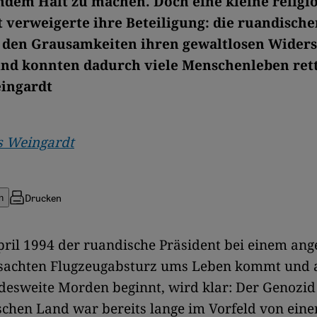
dem Halt zu machen. Doch eine kleine religi
 verweigerte ihre Beteiligung: die ruandisch
n den Grausamkeiten ihren gewaltlosen Wider
nd konnten dadurch viele Menschenleben ret
ingardt
 Weingardt
Drucken
n
pril 1994 der ruandische Präsident bei einem ang
rsachten Flugzeugabsturz ums Leben kommt und 
desweite Morden beginnt, wird klar: Der Genozid
schen Land war bereits lange im Vorfeld von eine