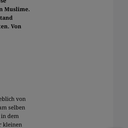
öse
en Muslime.
stand
ten. Von
eblich von
am selben
 in dem
r kleinen