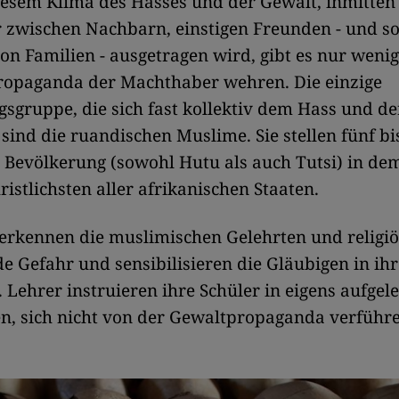
iesem Klima des Hasses und der Gewalt, inmitten
r zwischen Nachbarn, einstigen Freunden - und s
on Familien - ausgetragen wird, gibt es nur wenige
Propaganda der Machthaber wehren. Die einzige
sgruppe, die sich fast kollektiv dem Hass und d
 sind die ruandischen Muslime. Sie stellen fünf bi
 Bevölkerung (sowohl Hutu als auch Tutsi) in de
ristlichsten aller afrikanischen Staaten.
erkennen die muslimischen Gelehrten und religi
e Gefahr und sensibilisieren die Gläubigen in ih
Lehrer instruieren ihre Schüler in eigens aufgel
, sich nicht von der Gewaltpropaganda verführ