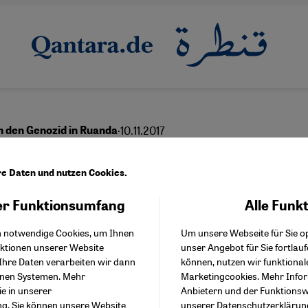
·
10.11.2017
 den Genozid in Ruanda
nd hat das Recht zu tö
re Daten und nutzen Cookies.
r Funktionsumfang
Alle Funk
Facebook Embed / Facebo
Akzeptieren
Google Tag Manager
English
عربي
h notwendige Cookies, um Ihnen
Um unsere Webseite für Sie op
Twitter Embed
nktionen unserer Website
unser Angebot für Sie fortlau
Instagram Embed
Ihre Daten verarbeiten wir dann
können, nutzen wir funktional
Youtube Embed
enen Systemen. Mehr
Marketingcookies. Mehr Info
Google Maps Embed
ie in unserer
Anbietern und der Funktionswe
ng
. Sie können unsere Website
unserer
Datenschutzerklärun