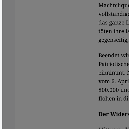
Machtclique
vollständig
das ganze 
töten ihre 
gegenseitig
Beendet wi
Patriotische
einnimmt. 
vom 6. Apri
800.000 und
flohen in d
Der Wider