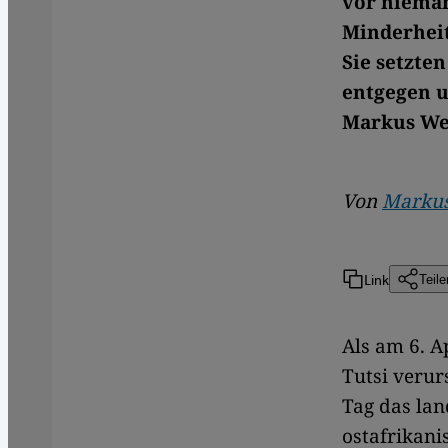
vor nieman
Minderheit
Sie setzte
entgegen u
Markus We
Von
Markus
Link
Teile
Als am 6. A
Tutsi veru
Tag das lan
ostafrikani