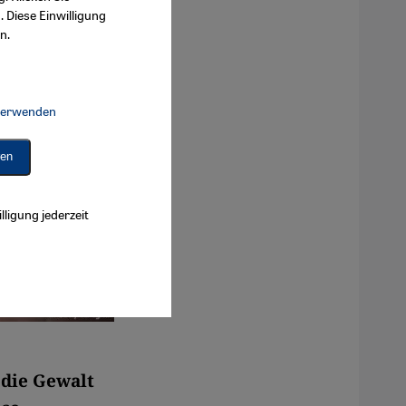
. Diese Einwilligung
n.
 verwenden
Connect, Google Maps Embed, Google Tag Manager, Instagram Embed, 
ren
lligung jederzeit
 die Gewalt