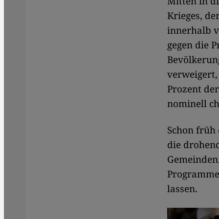
Mitten in d
Krieges, de
innerhalb v
gegen die 
Bevölkerung
verweigert,
Prozent der
nominell ch
Schon früh 
die drohend
Gemeinden. 
Programmen
lassen.