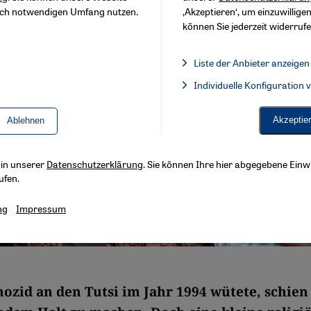
sch notwendigen Umfang nutzen.
‚Akzeptieren‘, um einzuwilligen
können Sie jederzeit widerrufe
Liste der Anbieter anzeigen
Liste der Anbieter:
Individuelle Konfiguration
Facebook Embed / Facebook 
Akzeptie
Ablehnen
s in unserer
Datenschutzerklärung
. Sie können Ihre hier abgegebene Einwi
ufen.
ng
Impressum
nozid an den Tutsi im Jahr 1994 wütete, schien