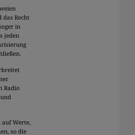
zweien
d das Recht
änger in
es jeden
arisierung
hließen.
rbreitet
iner
Im Radio
 und
 auf Werte,
en, so die