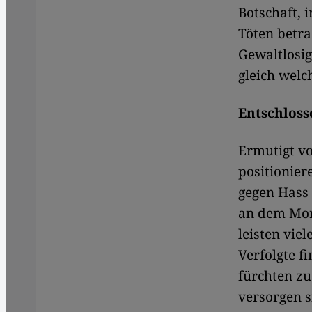
Botschaft, 
Töten betra
Gewaltlosig
gleich welc
Entschloss
Ermutigt vo
positionier
gegen Hass
an dem Mord
leisten vie
Verfolgte f
fürchten zu
versorgen s