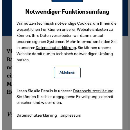
Youtube Embed
Akzeptieren
Notwendiger Funktionsumfang
Google Maps Embed
Wir nutzen technisch notwendige Cookies, um Ihnen die
wesentlichen Funktionen unserer Website anbieten zu
können. Ihre Daten verarbeiten wir dann nur auf
unseren eigenen Systemen. Mehr Information finden Sie
in unserer
Datenschutzerklärung
. Sie können unsere
Viele Palästinenser hatten gehofft, dass
Website damit nur im technisch notwendigen Umfang
Barack Obama nach seiner Wahl einen
nutzen.
neuen Kurs in der Nahost-Politik
Ablehnen
einschlagen würde. Nach den ersten 18
Monaten seiner Amtszeit ist von dieser
Lesen Sie alle Details in unserer
Datenschutzerklärung
.
Hoffnung nicht viel geblieben.
Sie können Ihre hier abgegebene Einwilligung jederzeit
einsehen und widerrufen.
Von
Peter Philipp
Datenschutzerklärung
Impressum