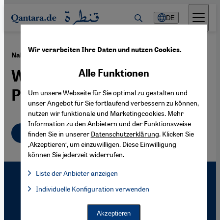
Direkt zum Inhalt springen
DE
Wir verarbeiten Ihre Daten und nutzen Cookies.
·
06.07.2010
Nahost-Politik der Obama-Administration
Wenig Hoffnung für die
Alle Funktionen
Palästinenser
Um unsere Webseite für Sie optimal zu gestalten und
unser Angebot für Sie fortlaufend verbessern zu können,
nutzen wir funktionale und Marketingcookies. Mehr
Information zu den Anbietern und der Funktionsweise
Deutsch
finden Sie in unserer
Datenschutzerklärung
. Klicken Sie
‚Akzeptieren‘, um einzuwilligen. Diese Einwilligung
können Sie jederzeit widerrufen.
Liste der Anbieter anzeigen
Liste der Anbieter:
Individuelle Konfiguration verwenden
Facebook Embed / Facebook Connect
Facebook Embed / Facebook Connect, Google Maps Embed, Go
Google Tag Manager
Twitter Embed
Akzeptieren
Instagram Embed