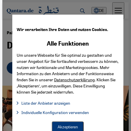
Direkt zum Inhalt springen
DE
Wir verarbeiten Ihre Daten und nutzen Cookies.
·
23.08.2021
Pakistan und die Taliban
Die Geister, die ich rief
Alle Funktionen
Um unsere Webseite für Sie optimal zu gestalten und
unser Angebot für Sie fortlaufend verbessern zu können,
Deutsch
English
nutzen wir funktionale und Marketingcookies. Mehr
عربي
Information zu den Anbietern und der Funktionsweise
finden Sie in unserer
Datenschutzerklärung
. Klicken Sie
‚Akzeptieren‘, um einzuwilligen. Diese Einwilligung
können Sie jederzeit widerrufen.
Liste der Anbieter anzeigen
Liste der Anbieter:
Individuelle Konfiguration verwenden
Facebook Embed / Facebook Connect
Facebook Embed / Facebook Connect, Google Maps Embed, Go
Google Tag Manager
Twitter Embed
Akzeptieren
Instagram Embed