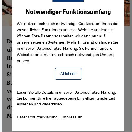
Youtube Embed
Akzeptieren
Notwendiger Funktionsumfang
Google Maps Embed
Wir nutzen technisch notwendige Cookies, um Ihnen die
wesentlichen Funktionen unserer Website anbieten zu
können. Ihre Daten verarbeiten wir dann nur auf
Der Sieg der Taliban kam für viele
unseren eigenen Systemen. Mehr Information finden Sie
in unserer
Datenschutzerklärung
. Sie können unsere
überraschend. Das Schreckensregime der
Website damit nur im technisch notwendigen Umfang
Radikalen vor 2001 ist weltweit noch vielen
nutzen.
in Erinnerung. Teile des pakistanischen
Sicherheitsapparats unterhalten enge
Ablehnen
Beziehungen zu den Taliban. Was
verspricht sich die pakistanische Führung
Lesen Sie alle Details in unserer
Datenschutzerklärung
.
Sie können Ihre hier abgegebene Einwilligung jederzeit
von diesem Sieg und wie wird er sich auf
einsehen und widerrufen.
das Land auswirken? Antworten von
Mohammad Luqman
Datenschutzerklärung
Impressum