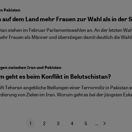
n Pakistan
 auf dem Land mehr Frauen zur Wahl als in der 
stan stehen im Februar Parlamentswahlen an. An der letzten Wahl
ehr Frauen als Männer und überstiegen damit deutlich die Wahlb
gen zwischen Iran und Pakistan
 geht es beim Konflikt in Belutschistan?
eift Teheran angebliche Stellungen einer Terrormiliz in Pakistan
ierung von Zielen im Iran. Worum geht es bei der jüngsten Eska
1
2
3
4
5
…
Nächste Seite
Aktuelle Seite
Seite
Seite
Seite
Seite