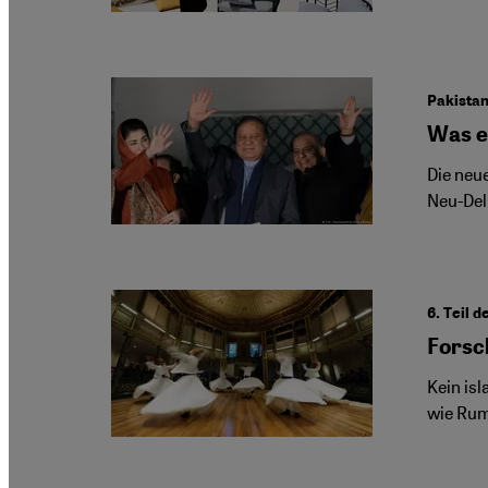
Pakista
Was e
Die neu
Neu-Del
6. Teil 
Forsc
Kein is
wie Rumi