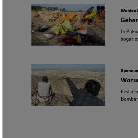
Wahlen i
Gehen
In Paki
sogar m
Spannun
Worum
Erst gr
Bombard
Seitennummerierung