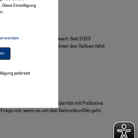
. Diese Einwilligung
n.
 verwenden
senvertreibungen der Gegenwart. Seit 2023
Connect, Google Maps Embed, Google Tag Manager, Instagram Embed, 
seit Jahrzehnten im Land. Unter den Taliban fehlt
ren
lligung jederzeit
anderen Staaten ist die Solidarität mit Palästina
-Frage mit, wenn es um den Nahostkonflikt geht.