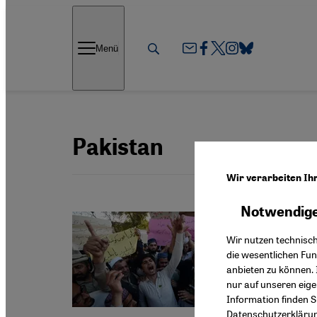
Direkt zum Inhalt springen
Menü
Pakistan
Wir verarbeiten Ih
Notwendige
Staat un
Blasp
Wir nutzen technisc
die wesentlichen Fu
Ein pro
anbieten zu können. 
geführt.
nur auf unseren eig
Minderh
Information finden S
Datenschutzerkläru