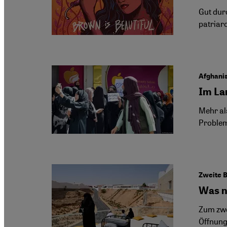
Gut durc
patriarc
Afghani
Im La
Mehr al
Problem
Zweite B
Was n
Zum zwei
Öffnung