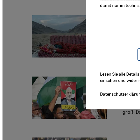
damit nur im techni
Afghanen
Erbar
Pakista
mussten 
ihnen je
Lesen Sie alle Detail
einsehen und widerr
Pakistan
Der pa
Datenschutzerkläru
Pakistan
groß. D