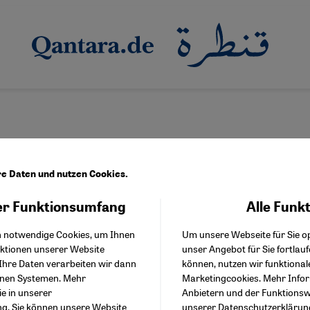
re Daten und nutzen Cookies.
r Funktionsumfang
Alle Funk
Facebook Embed / Facebo
d Religion in Pakistan
Akzeptieren
Google Tag Manager
hemiegesetze zielen auf Ahmadiyya-Gemeinde
h notwendige Cookies, um Ihnen
Um unsere Webseite für Sie op
Twitter Embed
nktionen unserer Website
unser Angebot für Sie fortlau
Instagram Embed
minenter Blasphemie-Prozess hat zu Spannungen zwischen Pakis
Ihre Daten verarbeiten wir dann
können, nutzen wir funktional
Youtube Embed
 Der Fall zeigt, wie Religion seit Jahrzehnten als politisches Dru
enen Systemen. Mehr
Marketingcookies. Mehr Info
Google Maps Embed
eiten des Landes
ie in unserer
Anbietern und der Funktionswe
ng
. Sie können unsere Website
unserer
Datenschutzerklärun