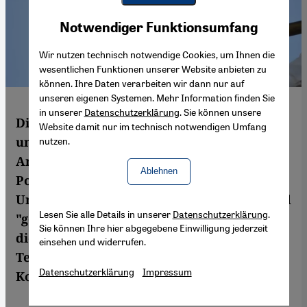
Youtube Embed
Akzeptieren
Notwendiger Funktionsumfang
Google Maps Embed
Wir nutzen technisch notwendige Cookies, um Ihnen die
wesentlichen Funktionen unserer Website anbieten zu
können. Ihre Daten verarbeiten wir dann nur auf
unseren eigenen Systemen. Mehr Information finden Sie
in unserer
Datenschutzerklärung
. Sie können unsere
Die massiven Menschenrechtsverletzungen
Website damit nur im technisch notwendigen Umfang
und Verfolgungen politisch
nutzen.
Andersdenkender sind das Ergebnis einer
Ablehnen
Politikformulierung, die nur den
Unterschied zwischen "für das Regime" und
Lesen Sie alle Details in unserer
Datenschutzerklärung
.
"gegen das Regime" kennt und letztere in
Sie können Ihre hier abgegebene Einwilligung jederzeit
die Nähe eines pauschalen
einsehen und widerrufen.
Terrorismusverdachts rückt. Ein
Datenschutzerklärung
Impressum
Kommentar von Thomas Demmelhuber