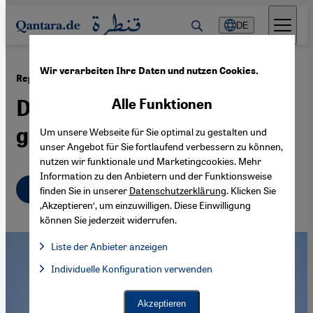
Direkt zum Inhalt springen
DE
Wir verarbeiten Ihre Daten und nutzen Cookies.
·
22.12.2015
Repression und Legitimation in Ägypten
Die Welt, wie sie Al-Sisi
Alle Funktionen
gefällt
Um unsere Webseite für Sie optimal zu gestalten und
unser Angebot für Sie fortlaufend verbessern zu können,
nutzen wir funktionale und Marketingcookies. Mehr
Information zu den Anbietern und der Funktionsweise
Deutsch
English
عربي
finden Sie in unserer
Datenschutzerklärung
. Klicken Sie
‚Akzeptieren‘, um einzuwilligen. Diese Einwilligung
können Sie jederzeit widerrufen.
Liste der Anbieter anzeigen
Liste der Anbieter:
Individuelle Konfiguration verwenden
Facebook Embed / Facebook Connect
Facebook Embed / Facebook Connect, Google Maps Embed, Go
Google Tag Manager
Twitter Embed
Akzeptieren
Instagram Embed