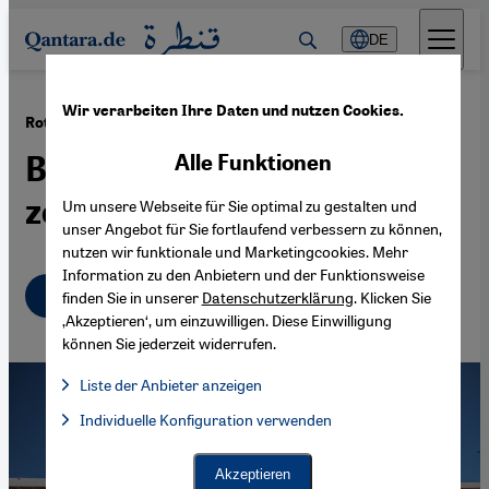
Direkt zum Inhalt springen
DE
Wir verarbeiten Ihre Daten und nutzen Cookies.
·
23.08.2024
Rotkreuz-Klinik in Gaza
Blaulicht, Gehupe und
Alle Funktionen
zerrissene Beine
Um unsere Webseite für Sie optimal zu gestalten und
unser Angebot für Sie fortlaufend verbessern zu können,
nutzen wir funktionale und Marketingcookies. Mehr
Information zu den Anbietern und der Funktionsweise
Deutsch
عربي
finden Sie in unserer
Datenschutzerklärung
. Klicken Sie
‚Akzeptieren‘, um einzuwilligen. Diese Einwilligung
können Sie jederzeit widerrufen.
Liste der Anbieter anzeigen
Liste der Anbieter:
Individuelle Konfiguration verwenden
Facebook Embed / Facebook Connect
Facebook Embed / Facebook Connect, Google Maps Embed, Go
Google Tag Manager
Twitter Embed
Akzeptieren
Instagram Embed