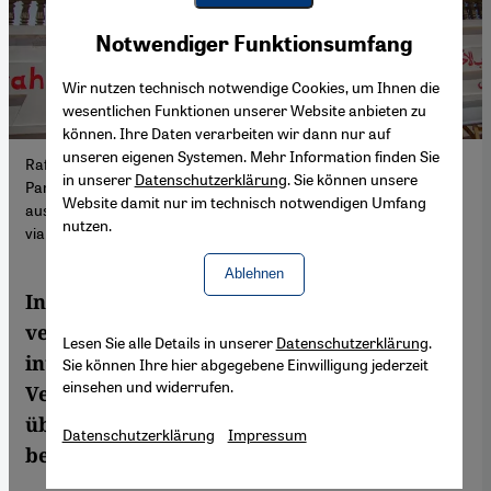
Youtube Embed
Akzeptieren
Notwendiger Funktionsumfang
Google Maps Embed
Wir nutzen technisch notwendige Cookies, um Ihnen die
wesentlichen Funktionen unserer Website anbieten zu
können. Ihre Daten verarbeiten wir dann nur auf
unseren eigenen Systemen. Mehr Information finden Sie
Rafah, Gazastreifen: Dieses Rotkreuz-Feldkrankenhaus wird von
in unserer
Datenschutzerklärung
. Sie können unsere
Partnern des Palästinensischen Roten Halbmonds und Ärzten
Website damit nur im technisch notwendigen Umfang
aus Europa geleitet, Mai 2024. Foto: Hashem Zimmo/TheNEWS2
nutzen.
via ZUMA Press Wire
Ablehnen
In einem Feldkrankenhaus in Rafah
versorgen palästinensische und
Lesen Sie alle Details in unserer
Datenschutzerklärung
.
internationale Mitarbeitende tausende
Sie können Ihre hier abgegebene Einwilligung jederzeit
einsehen und widerrufen.
Verletzte. „Es ist ein Wunder, dass ich
überlebt habe“, erzählt eine Patientin, der
Datenschutzerklärung
Impressum
beide Beine amputiert werden mussten.