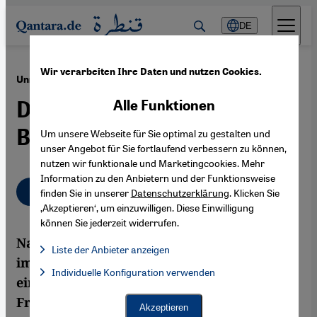
Direkt zum Inhalt springen
DE
Wir verarbeiten Ihre Daten und nutzen Cookies.
·
09.08.2012
Unruhen in Tadschikistan
Das Gespenst des
Alle Funktionen
Bürgerkriegs
Um unsere Webseite für Sie optimal zu gestalten und
unser Angebot für Sie fortlaufend verbessern zu können,
nutzen wir funktionale und Marketingcookies. Mehr
Information zu den Anbietern und der Funktionsweise
Deutsch
English
finden Sie in unserer
Datenschutzerklärung
. Klicken Sie
‚Akzeptieren‘, um einzuwilligen. Diese Einwilligung
können Sie jederzeit widerrufen.
Nach dem Zerfall der Sowjetunion wütete
Liste der Anbieter anzeigen
im tadschikischen Teil des Pamirgebirges
Liste der Anbieter:
Individuelle Konfiguration verwenden
Facebook Embed / Facebook Connect
Facebook Embed / Facebook Connect, Google Maps Embed, Go
ein blutiger ethnischer Konflikt. Seit dem
Google Tag Manager
Friedensvertrag von 1997 schienen die
Twitter Embed
Akzeptieren
Instagram Embed