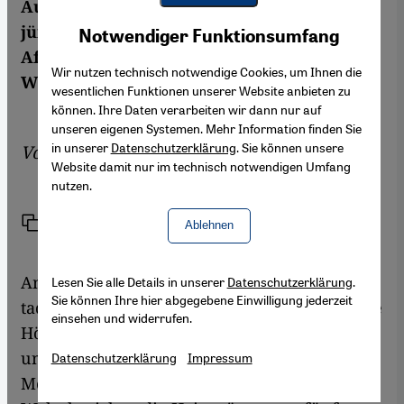
Auseinandersetzungen beendet. Doch die
Youtube Embed
Akzeptieren
jüngsten Gefechte an der Grenze zu
Notwendiger Funktionsumfang
Google Maps Embed
Afghanistan deuten auf ein
Wir nutzen technisch notwendige Cookies, um Ihnen die
Wiederaufflammen des Bürgerkriegs.
wesentlichen Funktionen unserer Website anbieten zu
können. Ihre Daten verarbeiten wir dann nur auf
unseren eigenen Systemen. Mehr Information finden Sie
in unserer
Datenschutzerklärung
. Sie können unsere
Von
Marcus Bensmann
Website damit nur im technisch notwendigen Umfang
nutzen.
Link
Drucken
Teilen
Ablehnen
Am 24. Juli brach in Charog in der
Lesen Sie alle Details in unserer
Datenschutzerklärung
.
Sie können Ihre hier abgegebene Einwilligung jederzeit
tadschikischen Provinz Berg-Badachschan die
einsehen und widerrufen.
Hölle aus. Mitten in der Hochgebirgsstadt
unweit der afghanischen Grenze griffen im
Datenschutzerklärung
Impressum
Morgengrauen über 2000 Soldaten in