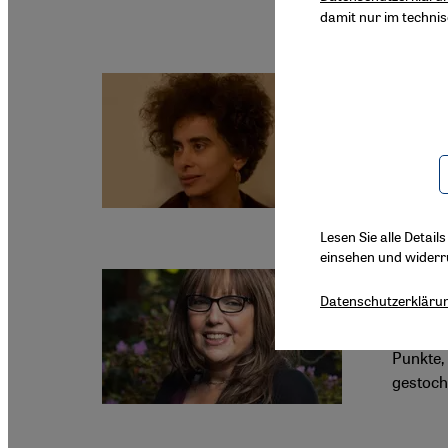
damit nur im techni
Preisver
Inter
Die pal
erhalte
Entsche
Lesen Sie alle Detail
einsehen und widerr
Genozid
Datenschutzerkläru
"Völk
Punkte,
gestoch