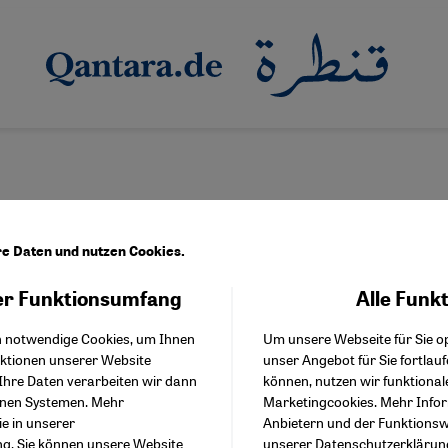
re Daten und nutzen Cookies.
r Funktionsumfang
Alle Funk
Facebook Embed / Facebo
us dem Sahel
Akzeptieren
Google Tag Manager
a - Echos aus der Sahara
h notwendige Cookies, um Ihnen
Um unsere Webseite für Sie op
Twitter Embed
nktionen unserer Website
unser Angebot für Sie fortlau
Instagram Embed
arn nach Marokko ist es ein weiter Weg. Nicht nur geographisch
Ihre Daten verarbeiten wir dann
können, nutzen wir funktional
Youtube Embed
ner Said Tichiti spürte 2018 Sehnsucht nach seiner alten Heimat
enen Systemen. Mehr
Marketingcookies. Mehr Info
Google Maps Embed
ach Ideen machte er sich mit zwei Kollegen seiner Band Chalaba
ie in unserer
Anbietern und der Funktionswe
ng
. Sie können unsere Website
unserer
Datenschutzerklärun
 neue Album "Jarama“.