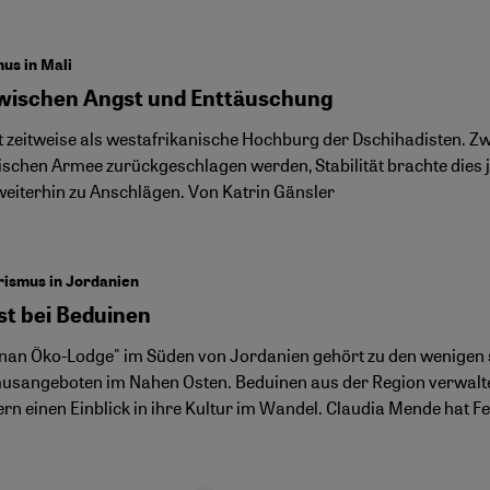
us in Mali
wischen Angst und Enttäuschung
t zeitweise als westafrikanische Hochburg der Dschihadisten. Z
ischen Armee zurückgeschlagen werden, Stabilität brachte dies 
 weiterhin zu Anschlägen. Von Katrin Gänsler
rismus in Jordanien
st bei Beduinen
ynan Öko-Lodge" im Süden von Jordanien gehört zu den wenigen 
usangeboten im Nahen Osten. Beduinen aus der Region verwalte
rn einen Einblick in ihre Kultur im Wandel. Claudia Mende hat F