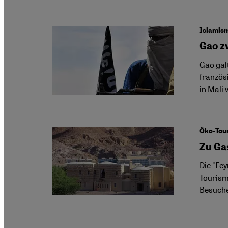
Islamism
Gao z
Gao gal
französ
in Mali
Öko-Tou
Zu Ga
Die "Fe
Tourism
Besuche