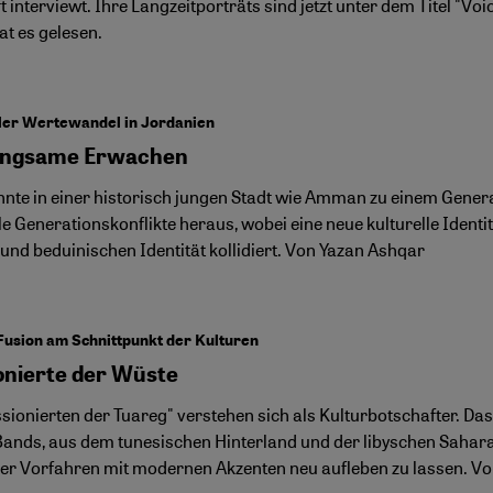
 interviewt. Ihre Langzeitporträts sind jetzt unter dem Titel "V
at es gelesen.
ler Wertewandel in Jordanien
angsame Erwachen
nte in einer historisch jungen Stadt wie Amman zu einem Generat
le Generationskonflikte heraus, wobei eine neue kulturelle Identi
 und beduinischen Identität kollidiert. Von Yazan Ashqar
usion am Schnittpunkt der Kulturen
onierte der Wüste
ssionierten der Tuareg" verstehen sich als Kulturbotschafter. 
Bands, aus dem tunesischen Hinterland und der libyschen Sahara.
rer Vorfahren mit modernen Akzenten neu aufleben zu lassen. Vo