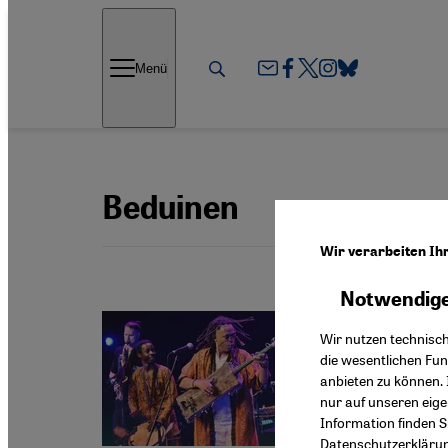
Direkt zum Inhalt springen
Menü
Beduinen
Wir verarbeiten Ih
Notwendige
Musik a
Jaram
Wir nutzen technisc
die wesentlichen Fu
Von Ung
anbieten zu können. 
Marokka
nur auf unseren eig
Suche n
Information finden S
Datenschutzerkläru
ist das