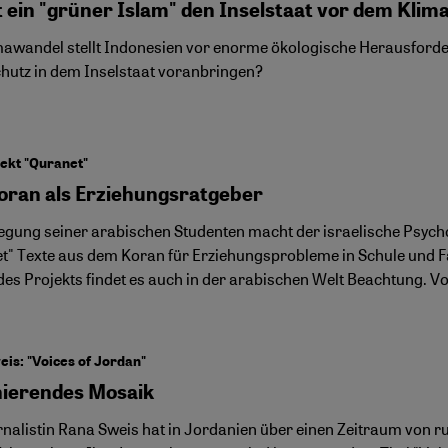
t ein "grüner Islam" den Inselstaat vor dem Klim
mawandel stellt Indonesien vor enorme ökologische Herausford
hutz in dem Inselstaat voranbringen?
ekt "Quranet"
oran als Erziehungsratgeber
egung seiner arabischen Studenten macht der israelische Psych
t" Texte aus dem Koran für Erziehungsprobleme in Schule und F
des Projekts findet es auch in der arabischen Welt Beachtung. 
is: "Voices of Jordan"
nierendes Mosaik
rnalistin Rana Sweis hat in Jordanien über einen Zeitraum von 