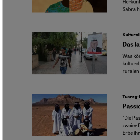
Herkunft
Sabra h
Kulturel
Das l
Was kön
kulturel
ruralen
Tuareg-F
Passi
"Die Pa
zweier 
Erbe ih