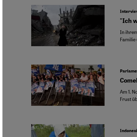
Intervie
"Ich 
In ihre
Familie
Parlamen
Comeb
Am 1. N
Frust ü
Indones