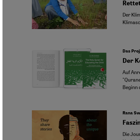
Rette
Der Kli
Klimasc
Das Proj
Der K
Auf Anr
"Qurane
Beginn 
Rana Swe
Faszi
Die Jou