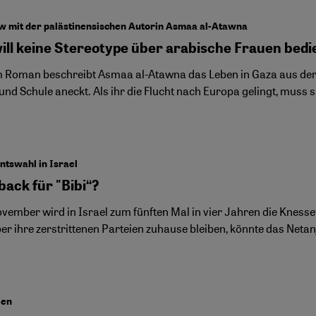
w mit der palästinensischen Autorin Asmaa al-Atawna
will keine Stereotype über arabische Frauen bed
m Roman beschreibt Asmaa al-Atawna das Leben in Gaza aus der 
 und Schule aneckt. Als ihr die Flucht nach Europa gelingt, mus
tswahl in Israel
ack für "Bibi“?
ovember wird in Israel zum fünften Mal in vier Jahren die Knesse
ber ihre zerstrittenen Parteien zuhause bleiben, könnte das Net
ien