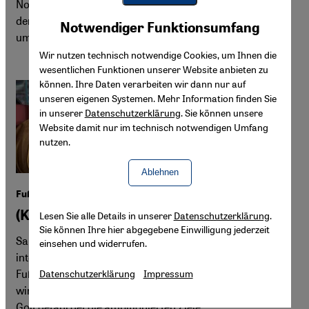
Nordamerika die Fans. Zu Hause ebnen Bulldozer bereits
Youtube Embed
den Weg für die WM 2030. Alteingesessene werden
Akzeptieren
Notwendiger Funktionsumfang
Google Maps Embed
umgesiedelt und verlieren ihre Existenzgrundlage.
Wir nutzen technisch notwendige Cookies, um Ihnen die
wesentlichen Funktionen unserer Website anbieten zu
können. Ihre Daten verarbeiten wir dann nur auf
unseren eigenen Systemen. Mehr Information finden Sie
in unserer
Datenschutzerklärung
. Sie können unsere
Website damit nur im technisch notwendigen Umfang
nutzen.
Ablehnen
Fußball und Sportpolitik in Saudi-Arabien
(K)ein saudisches Sommermärchen
Lesen Sie alle Details in unserer
Datenschutzerklärung
.
Sie können Ihre hier abgegebene Einwilligung jederzeit
Saudi-Arabien ist zum einflussreichen Akteur in der
einsehen und widerrufen.
internationalen Sportpolitik aufgestiegen – gerade im
Fußball. Die WM, die 2034 vom Königreich ausgetragen
Datenschutzerklärung
Impressum
wird, ist ein zentrales Prestigeprojekt. Doch der Krieg am
Golf gefährdet die ambitionierten Ziele.