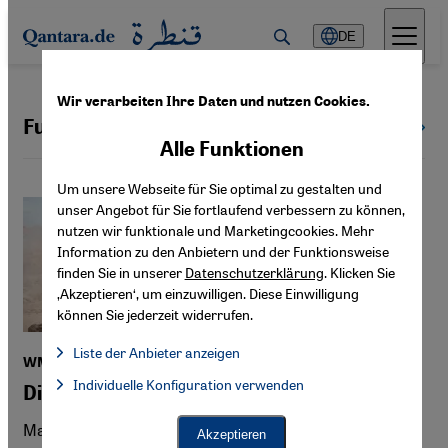
Direkt zum Inhalt springen
DE
Wir verarbeiten Ihre Daten und nutzen Cookies.
Fußball
Alle Themen
Alle Funktionen
Um unsere Webseite für Sie optimal zu gestalten und
unser Angebot für Sie fortlaufend verbessern zu können,
nutzen wir funktionale und Marketingcookies. Mehr
Information zu den Anbietern und der Funktionsweise
finden Sie in unserer
Datenschutzerklärung
. Klicken Sie
‚Akzeptieren‘, um einzuwilligen. Diese Einwilligung
können Sie jederzeit widerrufen.
Liste der Anbieter anzeigen
WM 2030 in Marokko
Liste der Anbieter:
Individuelle Konfiguration verwenden
Facebook Embed / Facebook Connect
Die Medina wird zur Fanmeile
Facebook Embed / Facebook Connect, Google Maps Embed, Go
Google Tag Manager
Twitter Embed
Marokkos National-Elf begeistert bei der WM in
Akzeptieren
Instagram Embed