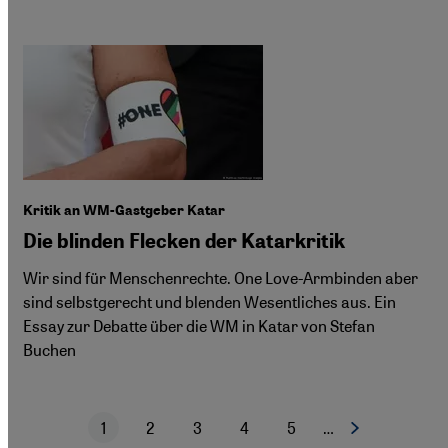
Kritik an WM-Gastgeber Katar
Die blinden Flecken der Katarkritik
Wir sind für Menschenrechte. One Love-Armbinden aber
sind selbstgerecht und blenden Wesentliches aus. Ein
Essay zur Debatte über die WM in Katar von Stefan
Buchen
1
2
3
4
5
…
Nächste Seite
Aktuelle Seite
Seite
Seite
Seite
Seite
Seitennummerierung