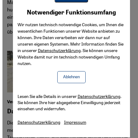
Manche sehen in der Veröffentlichung von Bildern
Youtube Embed
hungernder Kinder aus Gaza eine neue Empathie und
Akzeptieren
Notwendiger Funktionsumfang
Google Maps Embed
einen möglichen Kurswechsel der deutschen Politik. Die
palästinensische Journalistin Asmaa al-Ghoul ist nicht
Wir nutzen technisch notwendige Cookies, um Ihnen die
wesentlichen Funktionen unserer Website anbieten zu
überzeugt.
können. Ihre Daten verarbeiten wir dann nur auf
unseren eigenen Systemen. Mehr Information finden Sie
in unserer
Datenschutzerklärung
. Sie können unsere
Website damit nur im technisch notwendigen Umfang
nutzen.
Ablehnen
Lesen Sie alle Details in unserer
Datenschutzerklärung
.
Vertreibung in Gaza
Sie können Ihre hier abgegebene Einwilligung jederzeit
einsehen und widerrufen.
Das ganze Leben in nur einer Tasche
Die israelische Offensive in Gaza hat tausende Menschen
Datenschutzerklärung
Impressum
mehrfach vertrieben. Viele von ihnen haben nur eine
Tasche dabei. Darin: Ausweispapiere, einige persönliche