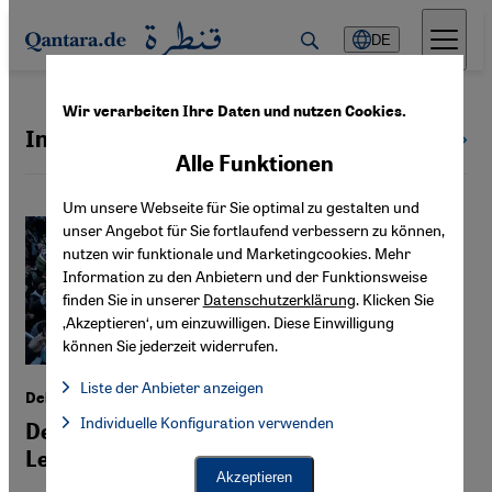
Direkt zum Inhalt springen
DE
Wir verarbeiten Ihre Daten und nutzen Cookies.
Intifada
Alle Themen
Alle Funktionen
Um unsere Webseite für Sie optimal zu gestalten und
unser Angebot für Sie fortlaufend verbessern zu können,
nutzen wir funktionale und Marketingcookies. Mehr
Information zu den Anbietern und der Funktionsweise
finden Sie in unserer
Datenschutzerklärung
. Klicken Sie
‚Akzeptieren‘, um einzuwilligen. Diese Einwilligung
können Sie jederzeit widerrufen.
Liste der Anbieter anzeigen
Debatte
Liste der Anbieter:
Individuelle Konfiguration verwenden
Facebook Embed / Facebook Connect
Deutschland hat keine Vorstellung vom
Facebook Embed / Facebook Connect, Google Maps Embed, Go
Google Tag Manager
Leid in Gaza
Twitter Embed
Akzeptieren
Instagram Embed