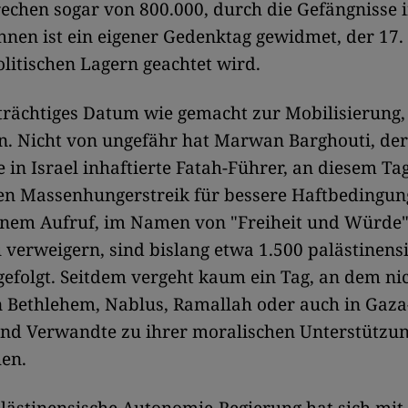
chen sogar von 800.000, durch die Gefängnisse i
hnen ist ein eigener Gedenktag gewidmet, der 17. 
olitischen Lagern geachtet wird.
trächtiges Datum wie gemacht zur Mobilisierung,
n. Nicht von ungefähr hat Marwan Barghouti, der
 in Israel inhaftierte Fatah-Führer, an diesem Ta
ten Massenhungerstreik für bessere Haftbedingu
Seinem Aufruf, im Namen von "Freiheit und Würde"
verweigern, sind bislang etwa 1.500 palästinens
efolgt. Seitdem vergeht kaum ein Tag, an dem ni
 Bethlehem, Nablus, Ramallah oder auch in Gaza
nd Verwandte zu ihrer moralischen Unterstützun
hen.