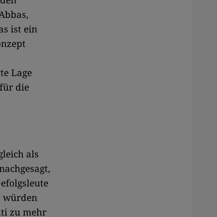
 den
 Abbas,
s ist ein
onzept
rte Lage
für die
leich als
nachgesagt,
efolgsleute
e würden
uti zu mehr