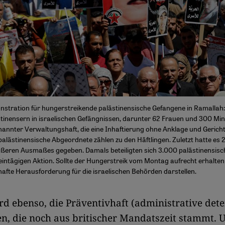
nstration für hungerstreikende palästinensische Gefangene in Ramallah: 
tinensern in israelischen Gefängnissen, darunter 62 Frauen und 300 Min
nannter Verwaltungshaft, die eine Inhaftierung ohne Anklage und Gerich
palästinensische Abgeordnete zählen zu den Häftlingen. Zuletzt hatte es 
ßeren Ausmaßes gegeben. Damals beteiligten sich 3.000 palästinensisch
 eintägigen Aktion. Sollte der Hungerstreik vom Montag aufrecht erhalte
hafte Herausforderung für die israelischen Behörden darstellen.
rd ebenso, die Präventivhaft (administrative dete
n, die noch aus britischer Mandatszeit stammt. U