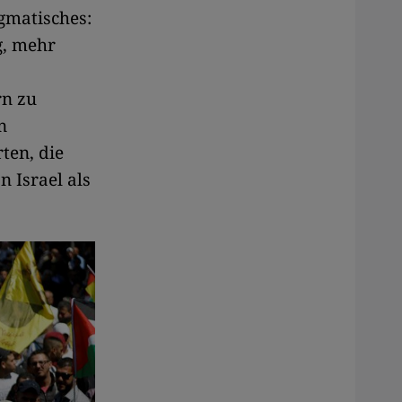
agmatisches:
g, mehr
rn zu
n
ten, die
 Israel als