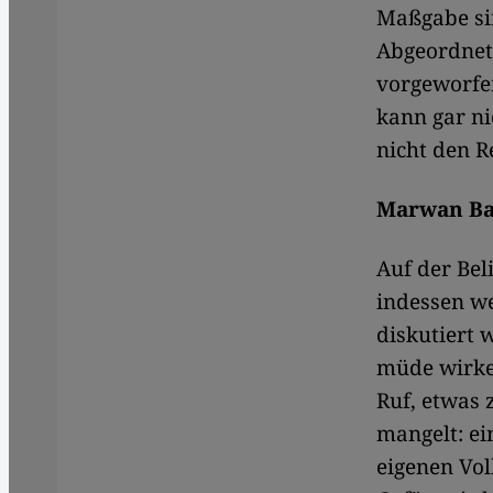
Maßgabe sin
Abgeordnete
vorgeworfe
kann gar ni
nicht den R
Marwan Ba
Auf der Bel
indessen we
diskutiert 
müde wirke
Ruf, etwas 
mangelt: ei
eigenen Vol