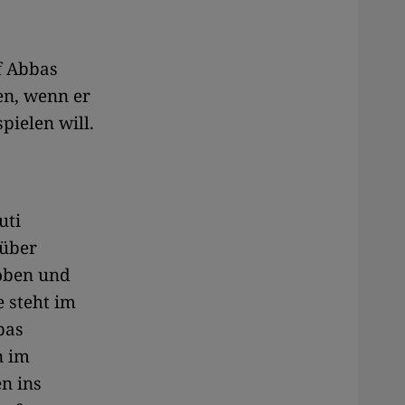
f Abbas
en, wenn er
pielen will.
uti
rüber
hoben und
 steht im
bas
n im
en ins