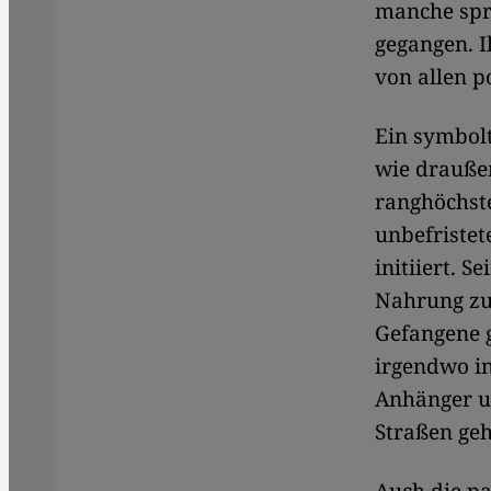
manche spre
gegangen. I
von allen p
Ein symbol
wie drauße
ranghöchste
unbefriste
initiiert. 
Nahrung zu 
Gefangene g
irgendwo in
Anhänger u
Straßen ge