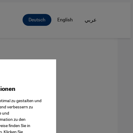
Deutsch
English
عربي
tionen
ok Connect
timal zu gestalten und
fend verbessern zu
e und
rmation zu den
ise finden Sie in
g
. Klicken Sie