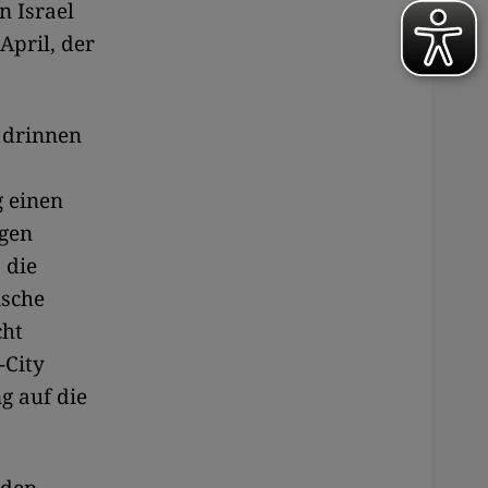
n Israel
April, der
 drinnen
g einen
ngen
 die
ische
cht
-City
g auf die