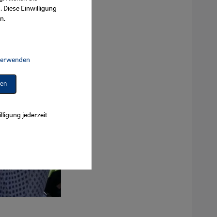
. Diese Einwilligung
n.
 verwenden
Connect, Google Maps Embed, Google Tag Manager, Instagram Embed, 
ren
lligung jederzeit