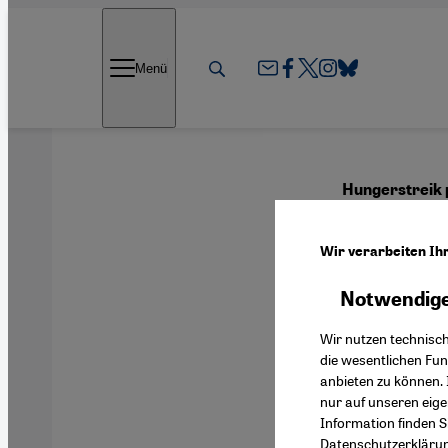
Direkt zum Inhalt springen
Menü
Hungerstreik 
Kraf
Wir verarbeiten Ih
Ausg
Notwendige
Wir nutzen technisc
die wesentlichen Fu
anbieten zu können. 
Deutsch
nur auf unseren eig
Information finden S
Datenschutzerkläru