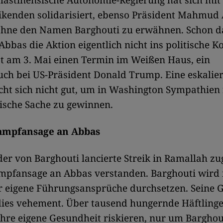
lästinensische Autonomie-Regierung hat sich mit
ikenden solidarisiert, ebenso Präsident Mahmud
ohne den Namen Barghouti zu erwähnen. Schon da
 Abbas die Aktion eigentlich nicht ins politische K
at am 3. Mai einen Termin im Weißen Haus, ein
uch bei US-Präsident Donald Trump. Eine eskalie
t sich nicht gut, um in Washington Sympathien 
ische Sache zu gewinnen.
ampfansage an Abbas
er von Barghouti lancierte Streik in Ramallah zug
ampfansage an Abbas verstanden. Barghouti wird 
r eigene Führungsansprüche durchsetzen. Seine G
 dies vehement. Über tausend hungernde Häftling
ihre eigene Gesundheit riskieren, nur um Bargho