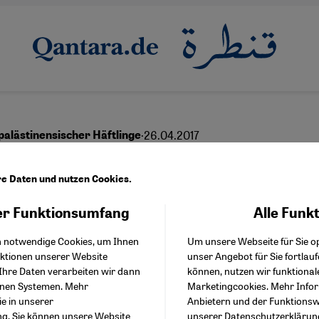
·
26.04.2017
palästinensischer Häftlinge
tprobe mit ungewissem
re Daten und nutzen Cookies.
ang
r Funktionsumfang
Alle Funk
Facebook Embed / Facebo
Akzeptieren
Google Tag Manager
h notwendige Cookies, um Ihnen
Um unsere Webseite für Sie op
Twitter Embed
nktionen unserer Website
unser Angebot für Sie fortlau
Instagram Embed
Ihre Daten verarbeiten wir dann
können, nutzen wir funktional
Youtube Embed
English
عربي
enen Systemen. Mehr
Marketingcookies. Mehr Info
Google Maps Embed
ie in unserer
Anbietern und der Funktionswe
ng
. Sie können unsere Website
unserer
Datenschutzerklärun