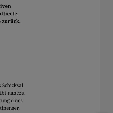
tiven
ftierte
 zurück.
 Schicksal
gibt nahezu
tung eines
tinenser,