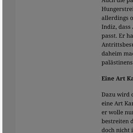
Auch die pa
Hungerstre
allerdings 
Indiz, dass
passt. Er h
Antrittsbes
daheim mach
palästinens
Eine Art K
Dazu wird d
eine Art K
er wolle nu
bestreiten
doch nicht 