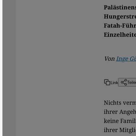
Palästinen
Hungerstre
Fatah-Führ
Einzelheit
Von
Inge G
Link
Teile
Nichts verm
ihrer Angeh
keine Famil
ihrer Mitgl