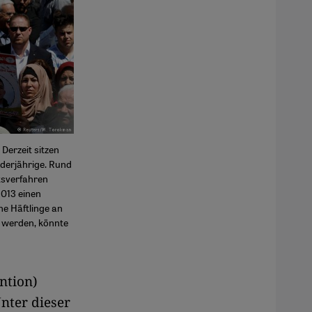
Derzeit sitzen
derjährige. Rund
tsverfahren
2013 einen
e Häftlinge an
n werden, könnte
ntion)
nter dieser