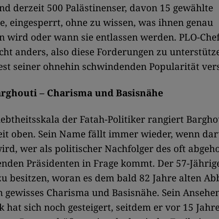
d derzeit 500 Palästinenser, davon 15 gewählte
, eingesperrt, ohne zu wissen, was ihnen genau
n wird oder wann sie entlassen werden. PLO-Che
cht anders, also diese Forderungen zu unterstütz
est seiner ohnehin schwindenden Popularität vers
rghouti – Charisma und Basisnähe
iebtheitsskala der Fatah-Politiker rangiert Bargho
it oben. Sein Name fällt immer wieder, wenn da
wird, wer als politischer Nachfolger des oft abge
nden Präsidenten in Frage kommt. Der 57-Jährige
zu besitzen, woran es dem bald 82 Jahre alten Ab
n gewisses Charisma und Basisnähe. Sein Ansehe
k hat sich noch gesteigert, seitdem er vor 15 Jahr