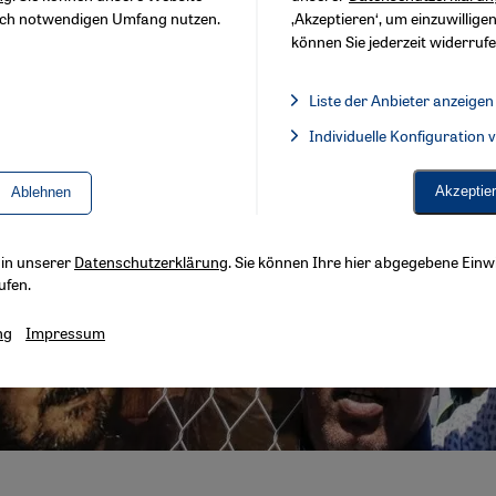
sch notwendigen Umfang nutzen.
‚Akzeptieren‘, um einzuwilligen
können Sie jederzeit widerrufe
Liste der Anbieter anzeigen
Liste der Anbieter:
Individuelle Konfiguration
Facebook Embed / Facebook 
Akzeptie
Ablehnen
s in unserer
Datenschutzerklärung
. Sie können Ihre hier abgegebene Einwi
ufen.
ng
Impressum