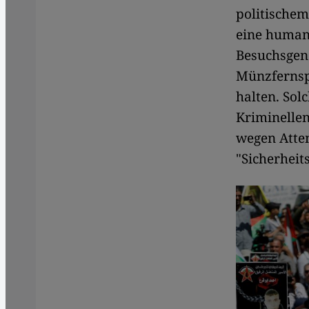
politischem
eine human
Besuchsgen
Münzfernsp
halten. So
Kriminellen
wegen Atten
"Sicherheit