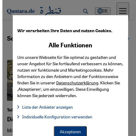
Direkt zum Inhalt springen
DE
Wir verarbeiten Ihre Daten und nutzen Cookies.
Scharia
Alle Themen
Alle Funktionen
Um unsere Webseite für Sie optimal zu gestalten und
unser Angebot für Sie fortlaufend verbessern zu können,
nutzen wir funktionale und Marketingcookies. Mehr
Information zu den Anbietern und der Funktionsweise
finden Sie in unserer
Datenschutzerklärung
. Klicken Sie
‚Akzeptieren‘, um einzuwilligen. Diese Einwilligung
können Sie jederzeit widerrufen.
Liste der Anbieter anzeigen
Taliban-Strafrecht in Afghanistan
Liste der Anbieter:
Individuelle Konfiguration verwenden
Facebook Embed / Facebook Connect
Die Vier-Klassen-Gesellschaft
Facebook Embed / Facebook Connect, Google Maps Embed, Go
Google Tag Manager
Twitter Embed
Mit einem umstrittenen Strafgesetzbuch konsolidieren
Akzeptieren
Instagram Embed