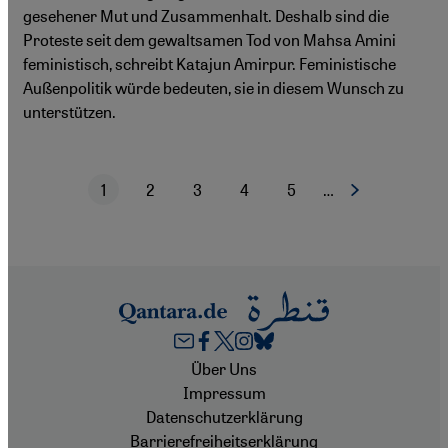
gesehener Mut und Zusammenhalt. Deshalb sind die
Proteste seit dem gewaltsamen Tod von Mahsa Amini
feministisch, schreibt Katajun Amirpur. Feministische
Außenpolitik würde bedeuten, sie in diesem Wunsch zu
unterstützen.
1
2
3
4
5
…
Nächste Seite
Aktuelle Seite
Seite
Seite
Seite
Seite
Seitennummerierung
Footer
Über Uns
Impressum
Datenschutzerklärung
Barrierefreiheitserklärung