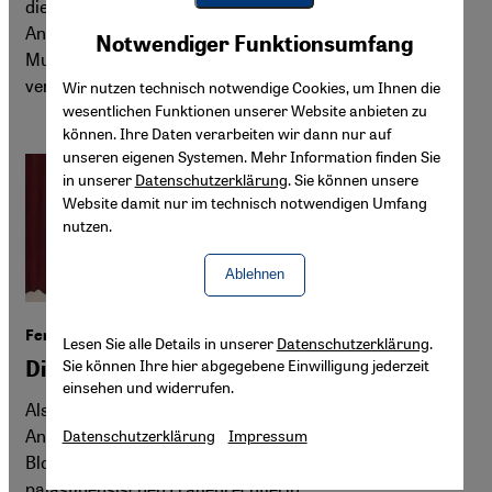
die Taliban ihre Macht in Afghanistan. Nur noch
Youtube Embed
Anhänger der hanafitischen Denkschule gelten als
Akzeptieren
Notwendiger Funktionsumfang
Google Maps Embed
Muslime, Sklaverei und Züchtigung sind rechtlich
verankert. Menschenrechtler sind zutiefst besorgt.
Wir nutzen technisch notwendige Cookies, um Ihnen die
wesentlichen Funktionen unserer Website anbieten zu
können. Ihre Daten verarbeiten wir dann nur auf
unseren eigenen Systemen. Mehr Information finden Sie
in unserer
Datenschutzerklärung
. Sie können unsere
Website damit nur im technisch notwendigen Umfang
nutzen.
Ablehnen
Feministin und Anwältin Islah Hassniyyeh
Lesen Sie alle Details in unserer
Datenschutzerklärung
.
Sie können Ihre hier abgegebene Einwilligung jederzeit
Die Rechtspionierin aus Gaza
einsehen und widerrufen.
Als erste Frau in Gaza eröffnete Islah Hassniyyeh eine
Anwaltskanzlei. Im September ist sie unter israelischer
Datenschutzerklärung
Impressum
Blockade verstorben. Portrait einer wegweisenden
palästinensischen Frauenrechtlerin.