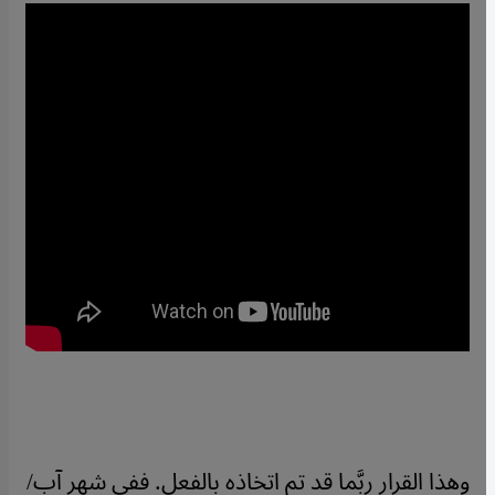
وهذا القرار ربَّما قد تم اتخاذه بالفعل. ففي شهر آب/