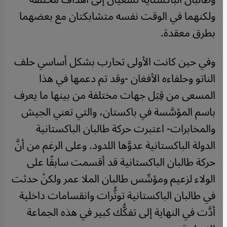
ولكنهما في الوقت نفسه متشابكتان مع بعضهما
بطرق معقدة.
وفي حين كانت الأولى تحارب بشكل أساسي حلف
الناتو وحلفاءه الأفغان -وقد تم دعمها في هذا
المسعى من قِبَل جهات مختلفة من بينها ما يعرف
باسم المؤسَّسة في باكستان، والتي تعني الجيش
والمخابرات- اعتبرت حركة طالبان الباكستانية
الدولة الباكستانية عدوَّها اللدود. وعلى الرغم من أنَّ
حركة طالبان الباكستانية قد أقسمت سابقًا على
الولاء لزعيم ومؤسِّس طالبان الملا عمر ولكنْ حدثت
في طالبان الباكستانية توتُّرات وانقسامات داخلية
أدَّت في النهاية إلى تفكُّك كبير في هذه الجماعة