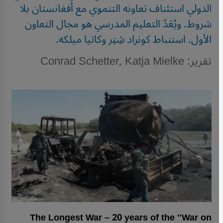
الدولي استئناف تعاونه التنموي مع أفغانستان بلا
شروط. ويُعَدّ التعليم المدرسي هو مجال التعاون
الأول. استنباط كونراد شِتِر وكاتيا ميلكه.
تقرير: Conrad Schetter, Katja Mielke
The Longest War – 20 years of the "War on