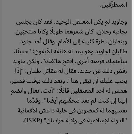
المتطرِّفين.
وجاويد لم يكن المعتقل الوحيد. فقد كان يجلس
بجانبه رجلان، كان شعرهما طويلًا وكانا ملتحيَين
وينظران نظرة كئيبة إلى الأمام. وقال أحد جنود
طالبان لجاويد وهو يمد له هاتفه الآيفون: "حسنًا،
سأمنحك فرصة أخرى. افتح هاتفك". ولكن جاويد
رفض ذلك من جديد. فقال له مقاتل طلبان: "إذًا
يجب عليك أن تبقى هنا". وبعد ذلك بوقت قصير،
همس له أحد المعتقلَين قائلًا: "أنت، تعال وانضم
إلينا إن كنت لم تعد تتحمَّلهم أيضًا". وقدَّما
نفسيهما له كعضوين في خلية داعش الأفغانية
"الدولة الإسلامية في ولاية خراسان" (ISKP).