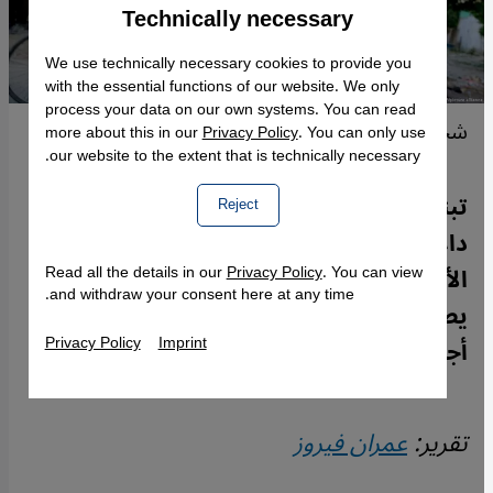
Technically necessary
Accept
Google Maps Embed
We use technically necessary cookies to provide you
with the essential functions of our website. We only
process your data on our own systems. You can read
شخصان في ملابس ملطخة بالدماء.
more about this in our
Privacy Policy
. You can only use
our website to the extent that is technically necessary.
تبنى الطالبان في معركتهم ضد خلية أفغانية
Reject
داعشية تكتيكات عدوهم السابق -الحكومة
الأفغانية السابقة وحليفتها الأمريكية- فهل
Read all the details in our
Privacy Policy
. You can view
and withdraw your consent here at any time.
يصل ذلك إلى تلقيهم دعما حتى من أطراف
Privacy Policy
Imprint
أجنبية؟ تحليل عمران فيروز لموقع قنطرة.
تقرير:
عمران فيروز