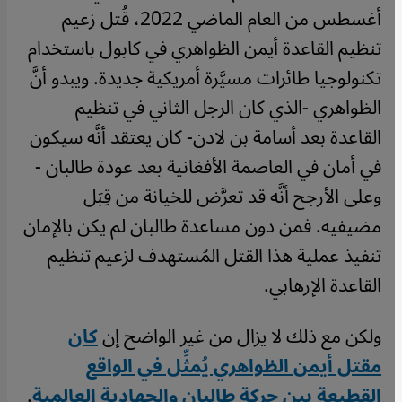
أغسطس من العام الماضي 2022، قُتل زعيم
تنظيم القاعدة أيمن الظواهري في كابول باستخدام
تكنولوجيا طائرات مسيَّرة أمريكية جديدة. ويبدو أنَّ
الظواهري -الذي كان الرجل الثاني في تنظيم
القاعدة بعد أسامة بن لادن- كان يعتقد أنَّه سيكون
في أمان في العاصمة الأفغانية بعد عودة طالبان -
وعلى الأرجح أنَّه قد تعرَّض للخيانة من قِبَل
مضيفيه. فمن دون مساعدة طالبان لم يكن بالإمان
تنفيذ عملية هذا القتل المُستهدف لزعيم تنظيم
القاعدة الإرهابي.
ولكن مع ذلك لا يزال من غير الواضح إن
كان
مقتل أيمن الظواهري يُمثِّل في الواقع
القطيعة بين حركة طالبان والجهادية العالمية
.