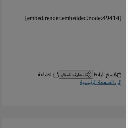
[embed:render:embedded:node:49414]
نسخ الرابط
الطباعة
مشاركة المقال
إلى الصفحة الرئيسية