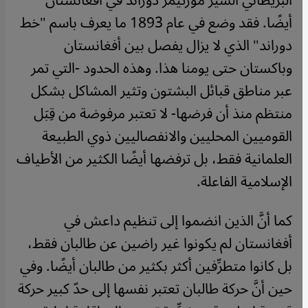
البريطاني السير مورتيمر دوراند في أفغانستان
أيضًا. فقد وضع في عام 1893 ما يعرف باسم "خط
دوراند" الذي لا يزال يفصل بين أفغانستان
وباكستان حتى يومنا هذا. وهذه الحدود -التي تمر
عبر مناطق قبائل البشتون وتثير المشاكل بشكل
منتظم منذ أن فرضها- لا تعتبر مرفوضة من قِبَل
القوميين المحليين والانفصاليين ذوي الطبيعة
العلمانية فقط، بل ترفضها أيضًا الكثير من الأطياف
الإسلامية الفاعلة.
كما أنَّ الذين انضموا إلى تنظيم داعش في
أفغانستان لم يكونوا غير راضين عن طالبان فقط،
بل كانوا متطرِّفين أكثر بكثير من طالبان أيضًا. وفي
حين أنَّ حركة طالبان تعتبر نفسها إلى حدّ كبير حركة