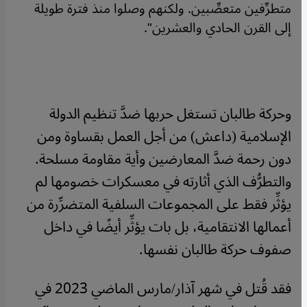
متطرِّفين متعصِّبين. ولكنهم وصلوا منذ فترة طويلة
إلى القرن الحادي والعشرين".
وحركة طالبان تستغل حربها ضدَّ تنظيم الدولة
الإسلامية (داعش) من أجل العمل بقساوة ومن
دون رحمة ضدَّ المعارضين وأية مقاومة مسلحة.
والتطرُّف الذي أثارته في معسكرات خصومها لم
يؤثِّر فقط على المجموعات السلفية المتضرِّرة من
أعمالها الانتقامية، بل بات يؤثِّر أيضًا في داخل
صفوف حركة طالبان نفسها.
فقد قُتل في شهر آذار/مارس الماضي 2023 في