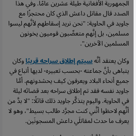
الجمهورية الأفغانية طيلة عشرين عامًا. وفي هذا
الصدد قال مقاتل داعش الذي كان محتجزًا مع
جاويد في الحاوية: "نحن نريد إسقاطهم لأنَّهم ليسوا
مسلمين، بل إنَّهم متعصِّبون قوميون يخونون
المسلمين الآخرين".
وكان يعتقد أنَّه
سيتم إطلاق سراحه قريبًا
وكان
يتباهى بأنَّ جماعته -بحسب تعبيره- لديها أتباع في
جميع أنحاء البلاد ويعرفون كيف يحشدونهم. أمَّا
جاويد نفسه فقد تم إطلاق سراحه بعد قضائه ليلة
في الحاوية. واليوم يتذكَّر جاويد ذلك قائلًا: "لا بدَّ من
أنَّهم لاحظوا أنَّني كنت مجرَّد طالب بسيط"، وهو لا
يعرف ما حدث لمقاتلَي داعش المسجونَين.