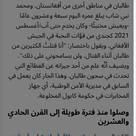
طالبان في مناطق أخرى من أفغانستان. ومحمد
نبي شاب يبلغ عمره اليوم سبعة وعشرون عامًا
-ويعيش مختبئًا- وكان يخدم حتى آب/أغسطس
2021 كجندي من قوَّات النخبة في الجيش
الأفغاني. ويقول باختصار: "أنا قتلتُ الكثيرين من
طالبان أثناء القتال. ولن يسامحوني على ذلك".
ويضيف أنَّه علم من أحد جيرانه عن الفظائع التي
تحدث في سجون طالبان. وهذا الجار كان يعمل في
السابق في مديرية الأمن الوطنية، أي جهاز
المخابرات في حكومة كابول المخلوعة.
وصلوا منذ فترة طويلة إلى القرن الحادي
والعشرين