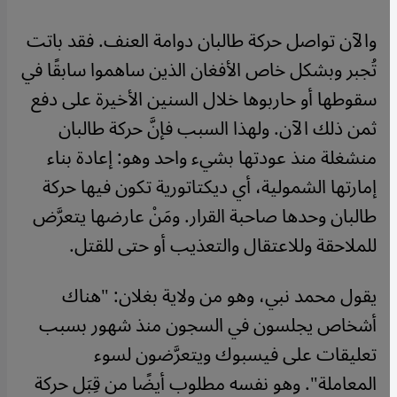
والآن تواصل حركة طالبان دوامة العنف. فقد باتت
تُجبر وبشكل خاص الأفغان الذين ساهموا سابقًا في
سقوطها أو حاربوها خلال السنين الأخيرة على دفع
ثمن ذلك الآن. ولهذا السبب فإنَّ حركة طالبان
منشغلة منذ عودتها بشيء واحد وهو: إعادة بناء
إمارتها الشمولية، أي ديكتاتورية تكون فيها حركة
طالبان وحدها صاحبة القرار. ومَنْ عارضها يتعرَّض
للملاحقة وللاعتقال والتعذيب أو حتى للقتل.
يقول محمد نبي، وهو من ولاية بغلان: "هناك
أشخاص يجلسون في السجون منذ شهور بسبب
تعليقات على فيسبوك ويتعرَّضون لسوء
المعاملة". وهو نفسه مطلوب أيضًا من قِبَل حركة