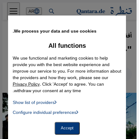
Direkt zum Inhalt springen
AR
We process your data and use cookies.
أفغانستان
·
12.07.2023
All functions
"حرب طالبان على الإرهاب"
We use functional and marketing cookies to help
provide you with the best website experience and
improve our service to you. For more information about
عربي
English
Deutsch
the providers and how they work, please see our
Privacy Policy
. Click 'Accept' to agree. You can
withdraw your consent at any time.
Show list of providers
List of providers:
Configure individual preferences
Facebook Embed / Facebook Connect
 Manager, Instagram Embed, Twitter Embed, Youtube Embed
Google Tag Manager
Twitter Embed
Accept
Instagram Embed
Youtube Embed