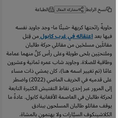
نسخ الرابط
الطباعة
مشاركة المقال
حاويةٌ رائحتها كريهة -شيئًا ما- وجد جاويد نفسه
فيها بعد
اعتقاله في غرب كابول
من قِبَل
مقاتلَين مسلحَين من مقاتلي حركة طالبان
وملتحيَين بلحى طويلة وعلى رأس كلِّ منهما عمامة
وطاقية للصلاة. وجاويد شاب عمره ثمانية وعشرون
عامًا (تم تغيير اسمه هنا)، كان يمشي ذات مساء
على قدميه في الخريف الماضي (2022) واضطر
إلى المرور عبر إحدى نقاط التفتيش الكثيرة التابعة
لحركة طالبان في العاصمة الأفغانية كابول. عادةً ما
يوقف مقاتلو طالبان المسلحون ببنادق
الكلاشينكوف السيَّارات ولا يهتمون بالمشاة.