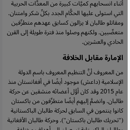
أثناء انسحابهم كميَّات كبيرة من المعدَّات الحربية
التي استولى عليها الحكَّام الجدد بكلِّ شكر وامتنان.
ومقاتلو طالبان لا يزالون كسابق عهدهم متطرِّفين
متعصِّبين. ولكنهم وصلوا منذ فترة طويلة إلى القرن
الحادي والعشرين.
الإمارة مقابل الخلافة
من المعروف أنَّ التنظيم المعروف باسم الدولة
الإسلامية (داعش) موجود أيضًا في أفغانستان منذ
عام 2015 وقد كان أوَّل أعضائه منشقين عن حركة
طالبان. وانضمَّ إليهم أيضًا متطرِّفون من باكستان
كانوا ينتمون في السابق لحركة طالبان الباكستانية
("تحريك طالبان باكستان"). وحركة طالبان الأفغانية
وطالبان الباكستاية تسعيان إلى أهداف مختلفة