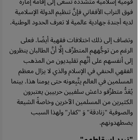
قومية إسلامية متشدِّدة تسعى إلى إقامة إمارة
فوق التراب الأفغاني فإنَّ تنظيم الدولة الإسلامية
لديه أجندة جهادية عالمية لا تعرف الحدود الوطنية.
وتضاف إلى ذلك اختلافات فقهية أيضًا. فعلى
الرغم من توجُّههم المتطرِّف إلَّا أنَّ الطالبان ينظرون
إلى أنفسهم على أنَّهم تقليديون من المذهب
الفقهي الحنفي في الإسلام والذي لا يزال معظم
المسلمين في العالم يتَّبِعونه حتى يومنا هذا. بينما
يُعَدُّ متطرِّفو داعش سلفيين حربيين يعتبرون
الكثيرين من المسلمين الآخرين وخاصةً الشيعة
والصوفية "زنادقة" وَ "كفار" ولهذا السبب
يضطهدونهم.
"نريد إسقاطهم"