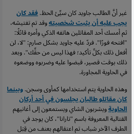
غير أنَّ الطالب جاويد كان سيِّئ الحظ.
فقد كان
يجب عليه أن يثبت شخصيته
وقد تم تفتيشه،
ثم أمسك أحد المقاتلين هاتفه الذكي وأمره قائلًا:
"افتحه فورًا". فردّ عليه جاويد بشكل صارم: "لا، لن
أفعل ذلك بكلِّ تأكيد؛ فهذا ليس من حقِّك". وبعد
ذلك بوقت قصير، قبضوا عليه وضربوه ووضعوه
في الحاوية المجاورة.
وهذه الحاوية يتم استخدامها كمأوى وسجن.
وبينما
كان مقاتلو طالبان يجلسون في أحد أركان
الحاوية
ويشربون الشاي ويستمعون إلى أغانيهم
القتالية المعروفة باسم "تارانا"، كان يوجد في
الطرف الآخر شباب تم اعتقالهم بعنف من قِبَل