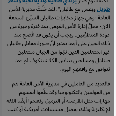
"لكنه اليوم صار
يرتدي طاقية ولديه لحية وشعر
طويل
ويعمل مع طالبان". لقد حَلَّتْ مديرية الأمن
العامة -وهي جهاز مخابرات طالبان السيِّئ السمعة
الآن- محلَّ إدارة الأمن القومي بعد فترة وجيزة من
عودة المتطرِّفين. ويجب أن يكون قد اتَّضح منذ
ذلك الحين على أبعد تقدير أنَّ صورة مقاتلي طالبان
غير المتعلمين الذين نزلوا من الجبال منتعلين
صنادل ومسلحين ببنادق الكلاشينكوف لم تعد
تتوافق مع واقعهم اليوم.
فالعديد من العاملين في مديرية الأمن العامة هم
من المولعين بالتكنولوجيا وقد علَّموا أنفسهم
مهارات مثل القرصنة أو الترميز، وتعلموا أيضًا اللغة
الإنكليزية وذلك بفضل مسلسلات أمريكية أو كتب