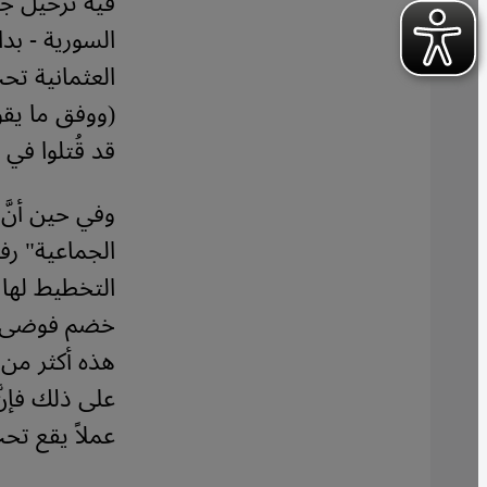
فيه ترحيل جم
السورية - بداي
العثمانية تح
(ووفق ما يق
قد قُتلوا في
وفي حين أنَّ
الجماعية" رفض
التخطيط لها 
خضم فوضى الح
هذه أكثر من ع
على ذلك فإنَّ
عملاً يقع تح