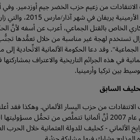
انتقادات من زعيم حزب الخضر جيم أوزدمير. وفي أثنا
إلى العاصمة الأرمينية يريفان في شه
ري الخاص بالقتل الجماعي، أعرب عن أسفه لأنَّ الح
 تزال تستخدم لهجة غير مناسبة من خلال تعمُّدها تجنُّ
 الجماعية". وقد دعا الحكومة الألمانية الاتِّحادية إلى 
مانية في هذه الجرائم التاريخية والاعتراف بمشاركتها ف
لوسيط بين تركيا وأرمينيا
.
حليف السابق
لانتقادات من حزب اليسار الألماني. وهكذا فقد أعلن
أولّا يلبكه في عام 2007 أنَّ ألمانيا تتملَّص من تحمُّل مسؤوليت
رايخ الألماني - كحليف للدولة العثمانية خلال الحرب الع
ه المذابح وشارك فيها مشاركة جزئية
.