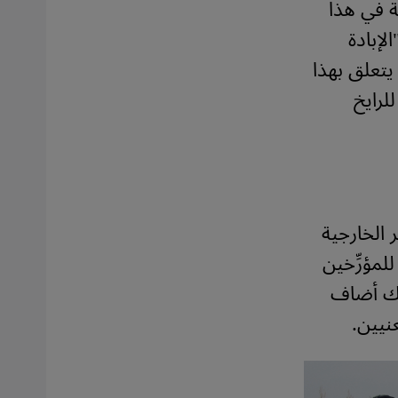
ة في هذا
لإبادة
يتعلق بهذا
ف للرايخ
رين الأوَّل/أكتوبر 2014 قال وزير الخارجية
للمؤرِّخين
1. وعلاوة على ذلك أضاف
عنيين
.