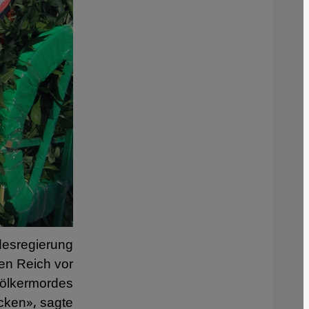
desregierung
en Reich vor
Völkermordes
ecken», sagte