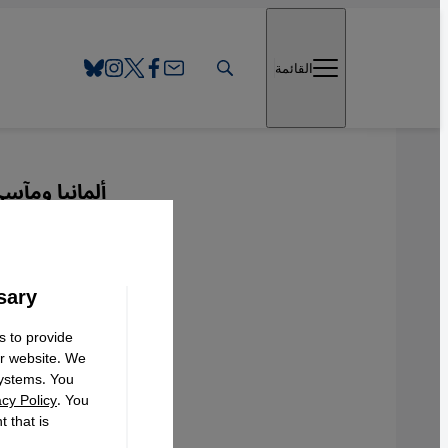
Direkt zum Inhalt springen
القائمة
ألمانيا ومآسي 
دور أل
sary
s to provide
Deutsch
ur website. We
systems. You
acy Policy
. You
 that is