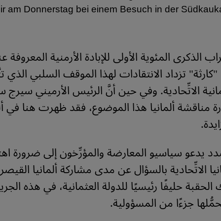
r am Donnerstag bei einem Besuch in der Südkauk
اب الذكرى المئوية الأولى للإبادة الأرمنية المعروفة عن
"كارثة" تزداد الانتقادات لهذا الموقف السلبي الذي تتّ
انية الاتِّحادية. وفي حين أنَّ الرئيس الأرميني سيرج
ة مناقشة ألمانيا هذا الموضوع، فقد ظهرت هنا في ألم
يدة.
د يدعو سياسيو المعارضة والمؤرِّخون إلى ضرورة اهت
يا الاتِّحادية بالسؤال عن مدى مشاركة ألمانيا القيصري
لحقبة حليفًا رئيسيًا للدولة العثمانية، في هذه الجري
ُّلها جزءًا من المسؤولية
.