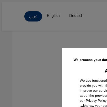
عربي
English
Deutsch
لأرمن
We process your dat
A
Facebo
We use functional
provide you with 
improve our servi
about the provide
our
Privacy Policy
withdraw your con