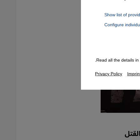
Show list of provi
Configure individ
Connect, Google Maps Embed, Google Tag Manager, Instagram Embed
Read all the details i
Privacy Policy
Imprin
مال القتل