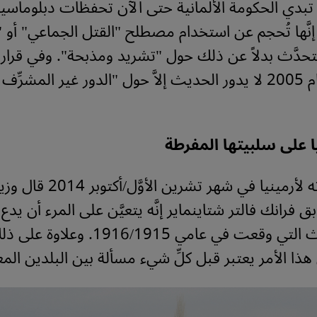
تبدي الحكومة الألمانية حتى الآن تحفظات دبلوماسي
إنَّها تُحجم عن استخدام مصطلح "القتل الجماعي" أو "ا
تحدَّث بدلاً عن ذلك حول "تشريد ومذبحة". وفي قرار 
الشأن من عام 2005 لا يدور الحديث إلاَّ حول "الدور غير المشرِّ
يا على سلبيتها المفرطة
في أثناء زيارته لأرمينيا في شهر تش
ق فرانك فالتر شتاينماير إنَّه يتعيَّن على المرء أن يدع 
تقييم الأحداث التي وقعت في عامي 916/1915
َ هذا الأمر يعتبر قبل كلِّ شيء مسألة بين البلدين الم