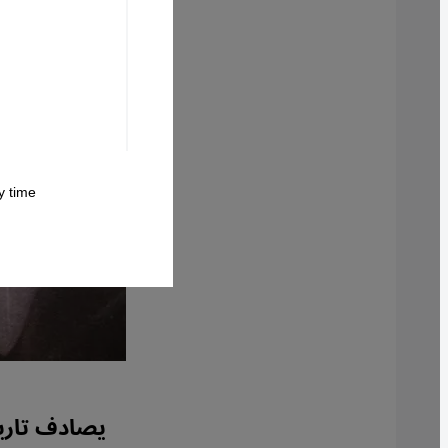
 time.