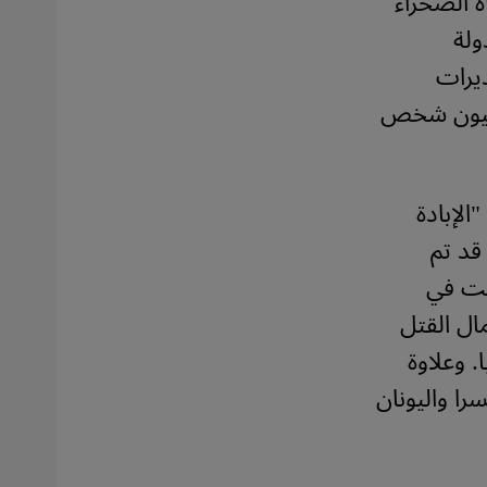
ه الصحراء
ولة
ديرات
مليون شخص
الإبادة
 قد تم
دثت في
ال القتل
. وعلاوة
را واليونان