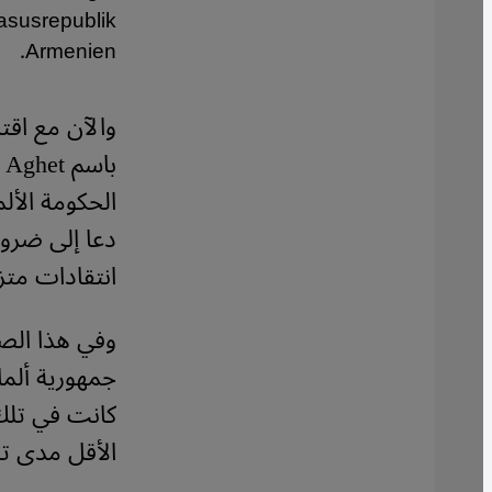
asusrepublik
Armenien.
والآن مع اقتر
باسم
Aghet
الحكومة الألم
دعا إلى ضرور
انتقادات متزا
وفي هذا الصد
جمهورية ألمان
كانت في تلك ا
الأقل مدى تحم