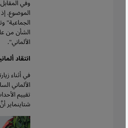
وفي المقابل 
الموضوع. إذ 
الجماعية" وت
الألماني".
انتقاد ألمان
الألماني الساب
شتاينماير أنّ