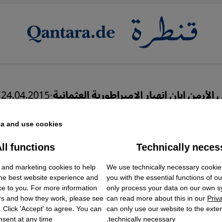
الأرمن إبان انهيار الامبراطورية العثمانية
·
24.04.2015
مانيا القيصرية في فظائع ا
a and use cookies.
ll functions
Technically neces
ok Embed / Facebook Connect
Accept
Google Tag Manager
عربي
We use technically necessary cookie
 and marketing cookies to help
Twitter Embed
English
the best website experience and
you with the essential functions of o
Instagram Embed
ce to you. For more information
only process your data on our own 
Youtube Embed
rs and how they work, please see
can read more about this in our
Priv
Google Maps Embed
. Click 'Accept' to agree. You can
can only use our website to the extent
sent at any time.
technically necessary.