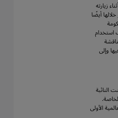
ء زيارته
ر آذار/مارس 2015، والتي زار خلالها أيضًا
كومة
ب استخدام
مناقشة
يها وإلى
ت النائبة
ها الخاصة.
المية الأولى