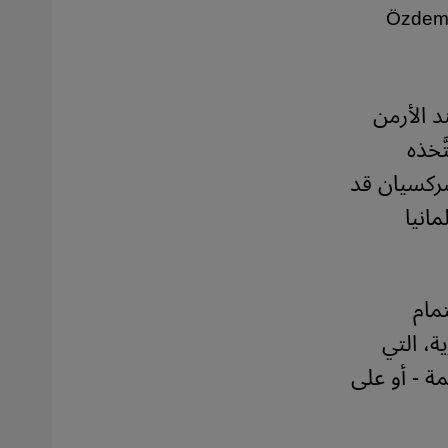
Özdemi
د الأرمن
َخذه
 سركسيان قد
انيا
مام
ة، التي
مة - أو على