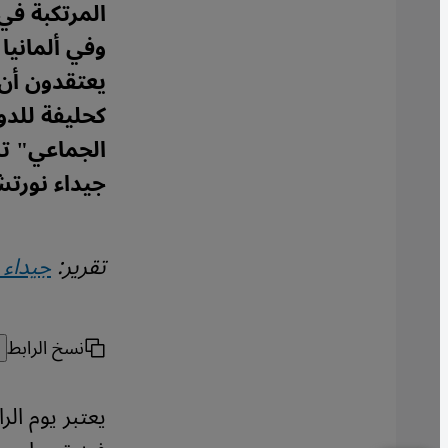
المرتكبة في
وفي ألمانيا
يعتقدون أن 
كحليفة للدول
الجماعي" تل
جيداء نورت
تقرير:
جيداء 
نسخ الرابط