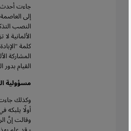
جاءت أحدث ال
النصب التذكا
الألمانية لا
كلمة "الإبادة
المشاركة الأل
القيام بدور ا
مسؤولية ال
وكذلك جاءت ا
وقالت إنَّ ال
- قد علم بهذ