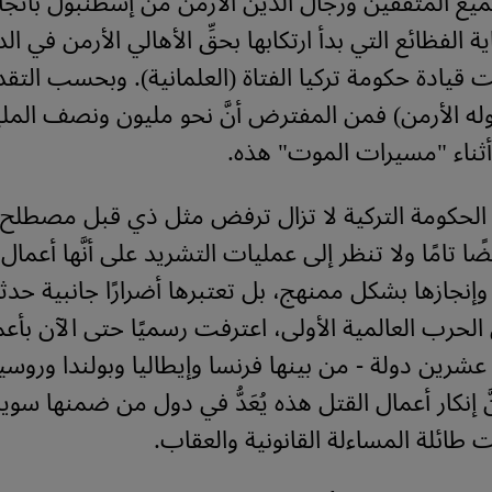
يع المثقفين ورجال الدين الأرمن من إسطنبول باتجا
ة الفظائع التي بدأ ارتكابها بحقِّ الأهالي الأرمن في الد
ت قيادة حكومة تركيا الفتاة (العلمانية). وبحسب التق
وله الأرمن) فمن المفترض أنَّ نحو مليون ونصف ال
 أثناء "مسيرات الموت" هذه
.
 الحكومة التركية لا تزال ترفض مثل ذي قبل مصطلح "
ًا تامًا ولا تنظر إلى عمليات التشريد على أنَّها أعمال
وإنجازها بشكل ممنهج، بل تعتبرها أضرارًا جانبية ح
رب العالمية الأولى، اعترفت رسميًا حتى الآن بأعم
شرين دولة - من بينها فرنسا وإيطاليا وبولندا وروسيا
 إنكار أعمال القتل هذه يُعَدُّ في دول من ضمنها سويس
ت طائلة المساءلة القانونية والعقاب
.