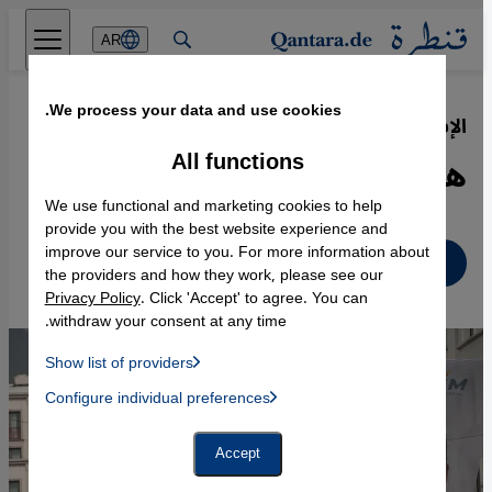
Direkt zum Inhalt springen
AR
We process your data and use cookies.
الإسلام والعسل في تركيا
·
11.04.2024
All functions
هل هزم المحافظون الأتراك؟
We use functional and marketing cookies to help
provide you with the best website experience and
improve our service to you. For more information about
عربي
the providers and how they work, please see our
Privacy Policy
. Click 'Accept' to agree. You can
withdraw your consent at any time.
Show list of providers
List of providers:
Configure individual preferences
Facebook Embed / Facebook Connect
 Manager, Instagram Embed, Twitter Embed, Youtube Embed
Google Tag Manager
Twitter Embed
Accept
Instagram Embed
Youtube Embed