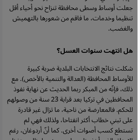
جعلت أوساط وسطى محافظة تنزاح نحو أحياء أقل
تنظيما وخدمات، ما فاقم من شعورها بالتهميش
والغضب.
هل انتهت سنوات العسل؟
شكلت نتائج الانتخابات البلدية ضربة كبيرة
للأوساط المحافظة (العدالة والتنمية بالأخص). مع
ذلك، فإنّه من المبكر ربما الحديث عن نهاية نفوذ
المحافظين في تركيا بعد قرابة 23 سنة من وصولهم
للحكم. فالمعارضة من ناحية، ما تزال غير قادرة
على تبني خطاب أكثر انفتاحا، ولذلك فهي لم
تستطع كسب أصوات أخرى. كما أنّ أردوغان، رغم