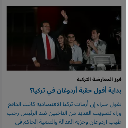
فوز المعارضة التركية
بداية أفول حقبة أردوغان في تركيا؟
يقول خبراء إن أزمات تركيا الاقتصادية كانت الدافع
وراء تصويت العديد من الناخبين ضد الرئيس رجب
طيب أردوغان وحزبه العدالة والتنمية الحاكم في