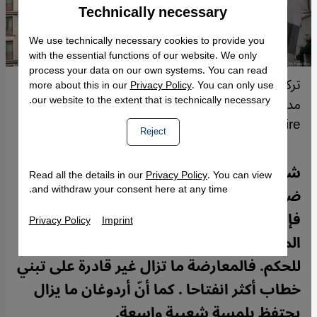
Technically necessary
Accept
Google Maps Embed
We use technically necessary cookies to provide you
with the essential functions of our website. We only
process your data on our own systems. You can read
تركيا: ملصقات انتخابية لحزب العدالةو التنمية في
more about this in our
Privacy Policy
. You can only use
our website to the extent that is technically necessary.
مدينة إسطنبول. صورة من: John Wreford/SOPA
Images/ZUMA Press Wire
Reject
شكلت نتائج الانتخابات البلدية في تركيا
Read all the details in our
Privacy Policy
. You can view
and withdraw your consent here at any time.
ضربة كبيرة لحزب العدالة والتنمية. مع ذلك،
فإنّه من المبكر ربما الحديث عن نهاية نفوذ
Privacy Policy
Imprint
المحافظين بعد قرابة 23 سنة من وصولهم
للحكم. فالمعارضة ما تزال غير قادرة على تبني
خطاب أكثر انفتاحا . كما أنّ أردوغان ما يزال
يحتفظ بلمسة شعبية واسعة.