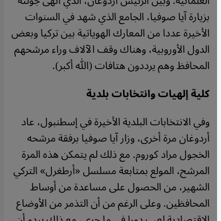
العلمانية. وبين الرئيس أردوغان، الذي أنهى جولته
بزيارة آيا صوفيا، الجامع الذي شهد في السنوات
الأخيرة عددا من المعارك الهوياتية بين تركيا وبعض
الدول الأوروبية، وهناك وقف الآلاف وراء مرشحهم
المحافظ وهم يرددون هتافات (الله أكبر).
كلية إلهيات وانتخابات بلدية
وفي الانتخابات البلدية الأخيرة في إسطنبول، عاد
أردوغان مرة أخرى، وزار آيا صوفيا برفقة مرشحه
الخجول مراد كوروم. مع ذلك لم يتمكن هذه المرة
المرشح، المولع بمتابعة مسلسل «أرطغرل» التركي
الشهير، من الحصول على مساعدة من أوساط
المحافظين. وعلى الرغم من أن التذمر من الأوضاع
الاقتصادية لعب دورا في ما جرى، مع ذلك يبدو أن