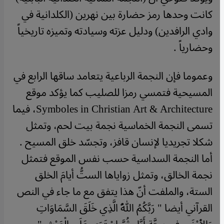
كانت وحدها رمز حضارة بين نهرين (الكلدانية في
وادي الرافدين) ودليل عزته وسيادته وتميزه تاريخياً
وحضارياً .
وعموما فإن النجمة الرباعية يتعامد ساقها الرابع في
المسيحية فتمسي رمزا للصليب كما يؤكد موقع
Symboles in Christian Art & Architecture
، فيما
تسمى النجمة الخماسية نجمة بيت لحم، وتمثل
شكلا تجريديا لإنسان قافز، وتجسّد خلق المسيح .
أما النجمة السداسية حسب نفس الموقع فتمثل
نجمة الخالق، وتمثل زواياها الستُّ أيامَ الخلق
الستة، والملفت أنّ هذا يتفق مع ما جاء في النص
القرآني أيضا " رَبَّكُمُ اللّهُ الَّذِي خَلَقَ السَّمَاوَاتِ