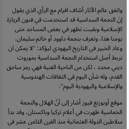
واتفق عالم الآثار أسّاف افرام مع الرأي الذي يقول
إنَ النجمة السداسية قد استخدمت في فنون الريازة
الإسلامية وبقيت تظهر في بعض المساجد حتى
يومنا هذا، وتعرف بنجمة داوود أو خاتم سليمان.
وعاد الخبير في التاريخ اليهودي ليؤكد: "لا يمكن ان
نربط أصل استخدام النجمة السداسية بموروث
ديني محدد ، لكن من الناحية الفنية فهي رمز ساحق
القدم، وله شأن اليوم في الثقافات الهندوسية
والإسلامية واليهودية اليوم".
موقع أوبوزنغ فيوز أشار إلى أنّ الهلال والنجمة
الخماسية ظهرت في أعلام تركيا وباكستان، وقد بدأ
سلاطين الدولة العثمانية منذ القرن الثامن عشر في