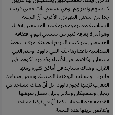
الأخرى أيضا، فالمسيحيون يستعينون بها لتزيين
كنائسهم وأديرتهم، وهي عندهم ذات معنى قريب
جدا من المعنى اليهودي، الأغرب أنّ النجمة
السداسية معتبرة ومحترمة عند المسلمين أيضا،
وهو أمر لا يعرفه كثير من مسلمي اليوم. فثقافة
المسلمين عبر كتب التاريخ الحديثة تعرّف النجمة
السداسية باعتبارها ختّم النبي داوود، وختم النبي
سليمان، وكلاهما من الأنبياء وقد ورد ذكرهما في
القرآن، وهناك مساجد في أماكن كثيرة ومنها
ماليزيا ، ومساجد الروهنجا الصينية، وبعض مساجد
المغرب تزينها نجوم داوود، بل أنّ هناك مساجد في
زنجان وسلفجكان وملاير بإيران تحمل نقوشها
القديمة هذه النجمات.كما أنّ في تركيا مساجد
وكنائس تزينها هذه النجمة.