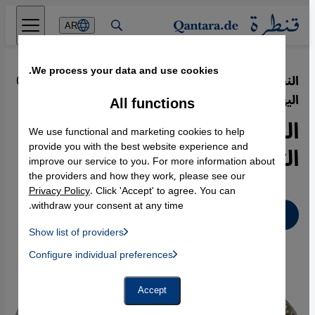
Direkt zum Inhalt springen
AR
We process your data and use cookies.
النجمة والهلال في الثقافات الإسلامية
·
07.02.2016
اليهودية المسيحية
All functions
الرموز الدينية في رحلتها
We use functional and marketing cookies to help
التاريخية
provide you with the best website experience and
improve our service to you. For more information about
the providers and how they work, please see our
Privacy Policy
. Click 'Accept' to agree. You can
withdraw your consent at any time.
عربي
Show list of providers
List of providers:
Configure individual preferences
Facebook Embed / Facebook Connect
 Manager, Instagram Embed, Twitter Embed, Youtube Embed
Google Tag Manager
Twitter Embed
Accept
Instagram Embed
Youtube Embed