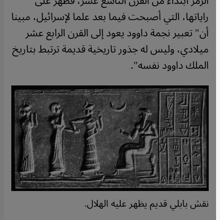
الرمز ابتداء من القرن التاسع عشر، فظهر على
راياتها، التي أصبحت فيما بعد علما لإسرائيل، مبينا
أن" تعبير نجمة داوود يعود إلى القرن الرابع عشر
ميلادي، وليس له جذور تاريخية قديمة ترتبط بتاريخ
الملك داوود نفسه".
نقش بابلي قديم يظهر عليه الهلال.