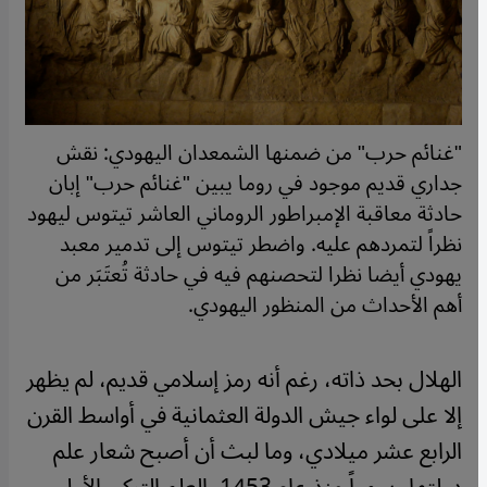
"غنائم حرب" من ضمنها الشمعدان اليهودي: نقش
جداري قديم موجود في روما يبين "غنائم حرب" إبان
حادثة معاقبة الإمبراطور الروماني العاشر تيتوس ليهود
نظراً لتمردهم عليه. واضطر تيتوس إلى تدمير معبد
يهودي أيضا نظرا لتحصنهم فيه في حادثة تُعتَبَر من
أهم الأحداث من المنظور اليهودي.
الهلال بحد ذاته، رغم أنه رمز إسلامي قديم، لم يظهر
إلا على لواء جيش الدولة العثمانية في أواسط القرن
الرابع عشر ميلادي، وما لبث أن أصبح شعار علم