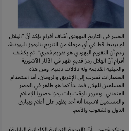
الخبير في التاريخ اليهودي أسّاف أفرام يؤكد أنّ "الهلال
لم يرتبط قط في أي مرحلة من التاريخ بالرموز اليهودية،
رغم أن التقويم اليهودي هو تقويم قمري". ثم يكشف
أفرام أنّ الهلال رمز قديم ظهر في الآثار الآشورية
والحيثية القديمة وله دلالات دينية، ومن هذه
الحضارات تسرب إلى الإغريق والرومان، أما استخدام
المسلمين للهلال فقد بدأ كما هو ظاهر في العصر
العثماني، وبمرور الوقت بات رمزا حصريا للإسلام
والمسلمين لاسيما أنه أخذ يظهر على أعلام وبيارق
الدول والشعوب والأمم.
ويؤكد فتوحي أنّ (النجمة الثمانية الكلدانية البابلية)