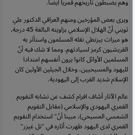
وهم يضبطون تاريخهم قمريا أيضا.
ويرى بعض المؤرخين ومنهم العراقي الدكتور علي
ثويني أنّ الهلال الإسلامي بزاويته البالغة 45 درجة،
هو ميراث بيزنطي نقله المسلمون واستأثر به
القريشيون كرمز لسيادتهم. ومما لا شك فيه أنّ
المسلمين الأوائل كانوا يرون أنفسهم امتدادا
لليهود والمسيحيين، وخلال الجيلين الأولين كان
الإسلام شديد القرب إلى اليهودية.
عالم الآثار أسّاف افرام كشف عن تشابه التقويم
القمري اليهودي والإسلامي (مقابل التقويم
الشمسي المسيحي)، مبينا أنّ" استخدام التقويم
القمري لدى اليهود ظهرت أثاره في "تل غيزر"