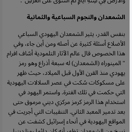
وَالأَرْضَ فِي سِتَّةِ أَيَّامٍ ثُمَّ اسْتَوَى عَلَى الْعَرْشِ".
الشمعدان والنجوم السباعية والثمانية
بنفس القدر، يثير الشمعدان اليهودي السباعي
الأضلاع أسئلة كثيرة عن أصله ومن أين جاء، وفي
هذا الخصوص قال عالم الآثار التلمودية أسّاف افرام
" المينوراه (الشمعدان) له سبعة أذراع وهو رمز
يهودي منذ القرن الأول قبل الميلاد، حيث ظهر
على مسكوكات سُكت في عصر السلالات اليهودية
التي حكمت في تلك الفترة. واستمر اليهود في
استخدام هذا الرمز كرمز مركزي ديني مرموق حتى
بعد تدمير المعبد الثاني. التنقيبات التي أجريت في
المواقع اليهودية في أنحاء إسرائيل كشفت عن
نسخ من الشمعدان تظهر أنه كان دائما رمزا دينيا،