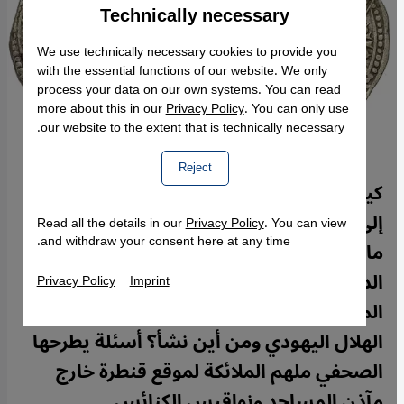
Technically necessary
Accept
Google Maps Embed
We use technically necessary cookies to provide you
with the essential functions of our website. We only
process your data on our own systems. You can read
more about this in our
Privacy Policy
. You can only use
our website to the extent that is technically necessary.
Reject
كيف تسللت النجمة السداسية من المساجد
إلى علم الدولة العبرية؟ ماذا عن الصليب؟
Read all the details in our
Privacy Policy
. You can view
and withdraw your consent here at any time.
ماذا عن الهلال الذي يرتفع على المآذن؟ ولكن
الديانة اليهودية بدورها قمرية، وإذا كان هلال
Privacy Policy
Imprint
المآذن يؤشر إلى اتجاه القبلة، فماذا عن
الهلال اليهودي ومن أين نشأ؟ أسئلة يطرحها
الصحفي ملهم الملائكة لموقع قنطرة خارج
مآذن المساجد ونواقيس الكنائس