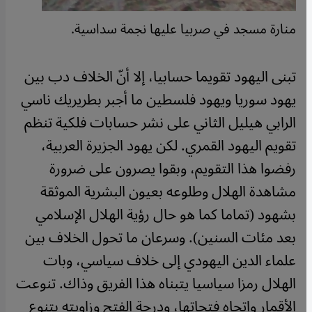
منارة مسجد في صربيا عليها نجمة سداسية.
تبنى اليهود تقويما حسابيا، إلا أنّ الخلاف دب بين
يهود سوريا ويهود فلسطين ما أجبر بطريريك ناسي
الرابي هيليل الثاني على نشر حسابات فلكية تنظم
تقويم اليهود القمري. لكن يهود الجزيرة العربية،
رفضوا هذا التقويم، وبقوا يصرون على ضرورة
مشاهدة الهلال وطلوعه بعيون البشرية الموثقة
بشهود (تماما كما هو حال رؤية الهلال الإسلامي
بعد مئات السنين). وسرعان ما تحول الخلاف بين
علماء الدين اليهودي إلى خلاف سياسي، وبات
الهلال رمزا سياسيا يتبناه هذا الفريق وذاك. تنوعت
الأقمار واتجاه فتحاتها، ودرجة الفتح وزاويته بتنوع