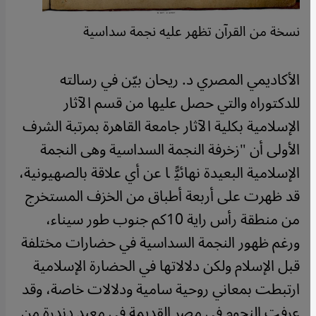
نسخة من القرآن تظهر عليه نجمة سداسية
الأكاديمي المصري د. ريحان بيّن في رسالته
للدكتوراه والتي حصل عليها من قسم الآثار
الإسلامية بكلية الآثار جامعة القاهرة بمرتبة الشرف
الأولى أن "زخرفة النجمة السداسية وهى النجمة
الإسلامية البعيدة نهائيًّا عن أي علاقة بالصهيونية،
قد ظهرت على أربعة أطباق من الخزف المستخرج
من منطقة رأس راية 10كم جنوب طور سيناء،
ورغم ظهور النجمة السداسية في حضارات مختلفة
قبل الإسلام ولكن دلالاتها في الحضارة الإسلامية
ارتبطت بمعاني روحية سامية ودلالات خاصة، وقد
عرفت النجوم في مصر القديمة فى معبد دندرة من