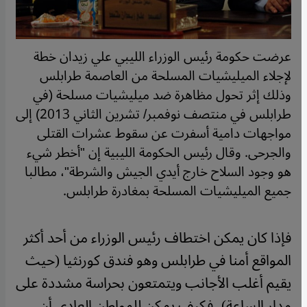
عرضت حكومة رئيس الوزراء الليبي علي زيدان خطة
لإجلاء الميليشيات المسلحة من العاصمة طرابلس
وذلك إثر تحول مظاهرة ضد ميليشيات مسلحة (في
طرابلس في منتصف نوفمبر/ تشرين الثاني 2013) إلى
مواجهات دامية أسفرت عن سقوط عشرات القتلى
والجرحى. وقال رئيس الحكومة الليبية إن "أخطر شيء
هو وجود السلاح خارج أيدي الجيش والشرطة"، مطالبا
جميع الميليشيات المسلحة بمغادرة طرابلس.
فإذا كان يمكن اختطاف رئيس الوزراء من أحد أكثر
المواقع أمنا في طرابلس وهو فندق كورنثيا (حيث
يقيم أغلب الأجانب ويتمتعون بحراسة مشددة على
مدار الساعة)، فكيف يمكن للمواطن العادي أن