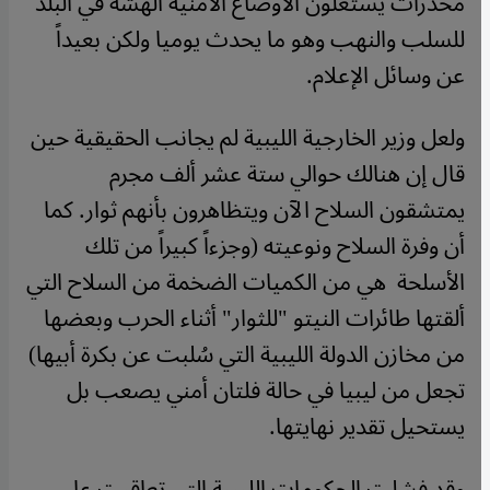
مخدرات يستغلون الأوضاع الأمنية الهشة في البلد
للسلب والنهب وهو ما يحدث يوميا ولكن بعيداً
عن وسائل الإعلام.
ولعل وزير الخارجية الليبية لم يجانب الحقيقية حين
قال إن هنالك حوالي ستة عشر ألف مجرم
يمتشقون السلاح الآن ويتظاهرون بأنهم ثوار. كما
أن وفرة السلاح ونوعيته (وجزءاً كبيراً من تلك
الأسلحة هي من الكميات الضخمة من السلاح التي
ألقتها طائرات النيتو "للثوار" أثناء الحرب وبعضها
من مخازن الدولة الليبية التي سُلبت عن بكرة أبيها)
تجعل من ليبيا في حالة فلتان أمني يصعب بل
يستحيل تقدير نهايتها.
وقد فشلت الحكومات الليبية التي تعاقبت على