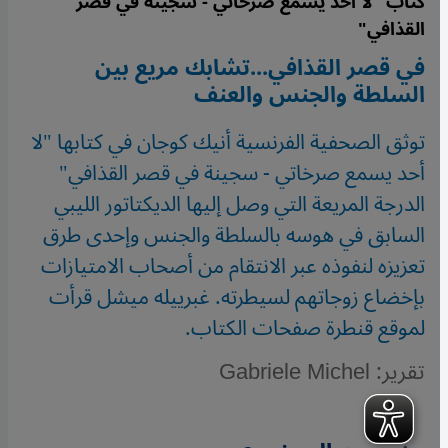
كتاب "لا أحد يسمع صرخاتي - سجينة في قصر
القذافي"
في قصر القذافي...تشابك مريع بين
السلطة والجنس والعنف
توثق الصحفية الفرنسية أنيك كوجان في كتابها "لا
أحد يسمع صرخاتي - سجينة في قصر القذافي"
الدرجة المريعة التي وصل إليها الديكتاتور الليبي
السابق في هوسه بالسلطة والجنس وإحدى طرق
تعزيزه لنفوذه عبر الانتقام من أصحاب الامتيازات
بإخضاع زوجاتهم لسيطرته. غبرييله ميشل قرأت
لموقع قنطرة صفحات الكتاب.
تقرير: Gabriele Michel