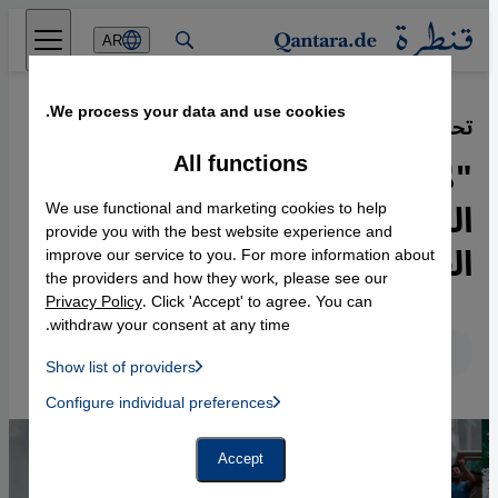
Direkt zum Inhalt springen
AR
We process your data and use cookies.
تحديات ليبيا ما بعد القذافي
·
09.12.2013
All functions
"لا شيء يستحق احتفال
الليبيين بعد عامين من سقوط
We use functional and marketing cookies to help
provide you with the best website experience and
القذافي"
improve our service to you. For more information about
the providers and how they work, please see our
Privacy Policy
. Click 'Accept' to agree. You can
withdraw your consent at any time.
عربي
English
Deutsch
Show list of providers
List of providers:
Configure individual preferences
Facebook Embed / Facebook Connect
 Manager, Instagram Embed, Twitter Embed, Youtube Embed
Google Tag Manager
Twitter Embed
Accept
Instagram Embed
Youtube Embed