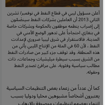
أعلن مسؤول ليبي في قطاع النفط في نوفمبر/ تشرين
الثاني 2013 أن العاملين بشركات النفط سينضَمّون
إلى إضراب ينظمه موظفون بالحكومة وبشركات خاصة
في بنغازي احتجاجاً على تدهور الوضع الأمني في
المدينة. فالاستقرار في شرق ليبيا ضروري لإمدادت
النفط ، لأن 60 في المئة من الإنتاج الليبي يأتي من
هذه المنطقة. وقد توقف جزء كبير من صادرات النفط
من الشرق بسبب سيطرة ميليشيات وجماعات، ذات
مطالب سياسية وفئوية، على مرافئ تصدير النفط
وحقوله.
كما أن عدداً من زعماء بعض التنظيمات السياسية
يعتبرون أشخاصاً مشبوهين محليا ودوليا بسبب
انتماء بعضهم لتنظيمات موصوفة بالإرهاب