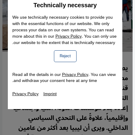
Technically necessary
Accept
Google Maps Embed
We use technically necessary cookies to provide you
with the essential functions of our website. We only
process your data on our own systems. You can read
more about this in our
Privacy Policy
. You can only use
our website to the extent that is technically necessary.
Reject
يصف الكاتب والمحلل السياسي الليبي
Read all the details in our
Privacy Policy
. You can view
مصطفى الفيتوري، في تحليله التالي لموقع
and withdraw your consent here at any time.
قنطرة، أربعة تحديات كبرى تعيق عملية
Privacy Policy
Imprint
التحول الديمقراطي في ليبيا الجديدة وتقوض
إعادة بناء مؤسسات الدولة: أمنياً واجتماعياً
وإقليمياً، علاوةً على التحدي السياسي
الداخلي. ويرى أن ليبيا بعد أكثر من عامين