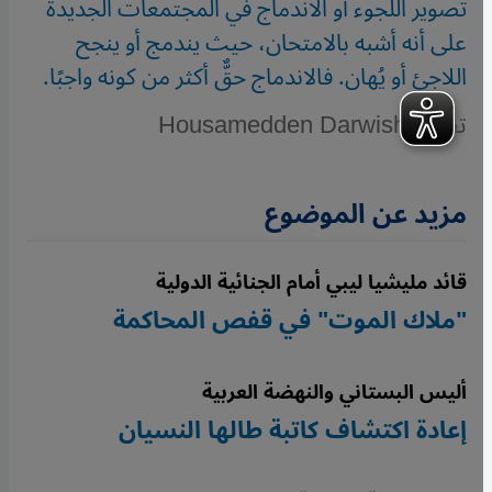
تصوير اللجوء أو الاندماج في المجتمعات الجديدة
على أنه أشبه بالامتحان، حيث يندمج أو ينجح
اللاجئ أو يُهان. فالاندماج حقٌّ أكثر من كونه واجبًا.
تقرير: Housamedden Darwish
مزيد عن الموضوع
قائد مليشيا ليبي أمام الجنائية الدولية
"ملاك الموت" في قفص المحاكمة
أليس البستاني والنهضة العربية
إعادة اكتشاف كاتبة طالها النسيان