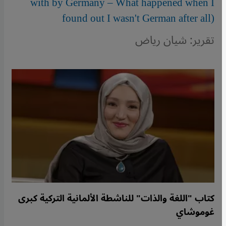
with by Germany – What happened when I
found out I wasn't German after all)
تقرير: شيان رياض
كتاب "اللغة والذات" للناشطة الألمانية التركية كبرى
غوموشاي