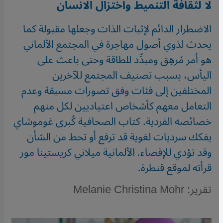
لا لثقافة التنميط واختزال الانسان
الاضطرار الدائم لإثبات الذات وجعلها مقبولة كما
يحدث لذوي أصول مهاجرة في المجتمع الألماني
هو أمر مُرهِق ومبدِّد للطاقة وحتى باعث على
اليأس، بسبب تصنيف المجتمع للآخرين
المختلفين إلى فئات وفق تصورات مسبقة وعدم
التعامل معهم كأشخاص اعتياديين لكل منهم
خصائصه الفردية. كتاب الصحافية كُبرى غوموشاي
يفكك سرديات لغوية قد ترفع أو تحط من الشأن
وقد تؤدي للإقصاء. الألمانية ميلاني كريستينا مور
قرأته لموقع قنطرة.
تقرير: Melanie Christina Mohr