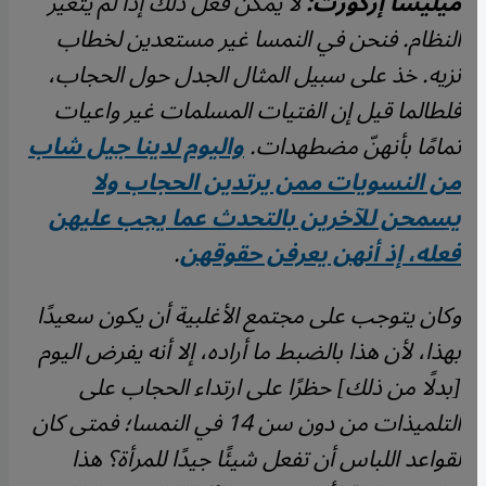
ميليسا إركورت:
لا يمكن فعل ذلك إذا لم يتغير
النظام. فنحن في النمسا غير مستعدين لخطاب
نزيه. خذ على سبيل المثال الجدل حول الحجاب،
فلطالما قيل إن الفتيات المسلمات غير واعيات
تمامًا بأنهنّ مضطهدات.
واليوم لدينا جيل شاب
من النسويات ممن يرتدين الحجاب ولا
يسمحن للآخرين بالتحدث عما يجب عليهن
فعله، إذ أنهن يعرفن حقوقهن
.
وكان يتوجب على مجتمع الأغلبية أن يكون سعيدًا
بهذا، لأن هذا بالضبط ما أراده، إلا أنه يفرض اليوم
[بدلًا من ذلك] حظرًا على ارتداء الحجاب على
التلميذات من دون سن 14 في النمسا؛ فمتى كان
لقواعد اللباس أن تفعل شيئًا جيدًا للمرأة؟ هذا