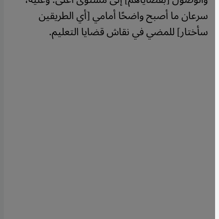
سرعان ما أصبح واضحًا أمامي [أي الطريقين
سأختار] للمضي في نقاش قضايا التعليم.