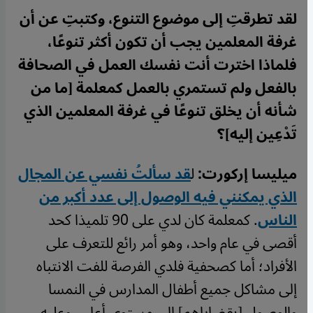
لقد تطرقتِ إلى موضوع التنوع، وكتبتِ عن أن
غرفة المعلمين يجب أن تكون أكثر تنوعًا،
فلماذا اخترت أنت نفسك العمل في الصحافة
بالفعل ولم تستمري بالعمل كمعلمة [ما من
شأنه أن يخلق تنوعًا في غرفة المعلمين الذي
تَدْعِين إليه]؟
ميليسا إركورت:
ل
قد سألتُ نفسي عن المجال
الذي يمكنني فيه الوصول إلى عدد أكبر من
الناس
. كمعلمة كان لدي على 90 تلميذا كحد
أقصى في عام واحد، وهو أمر رائع للتعرف على
الأفراد؛ أما كصحفية فلدي الفرصة للفت الانتباه
إلى مشاكل جميع أطفال المدارس في النمسا
والوصول [بقضاياهم] إلى مستوى أعلى. وعليه،