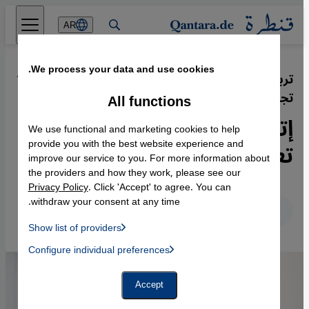
Direkt zum Inhalt springen
AR
We process your data and use cookies.
تربوية: يجب تدريب معلمي أوروبا على
·
11.01.2021
تجنب التمييز
All functions
إتقان المهاجرين للغة يحسِّن
We use functional and marketing cookies to help
تعليم أطفالهم
provide you with the best website experience and
improve our service to you. For more information about
the providers and how they work, please see our
Privacy Policy
. Click 'Accept' to agree. You can
withdraw your consent at any time.
عربي
English
Deutsch
Show list of providers
List of providers:
Configure individual preferences
Facebook Embed / Facebook Connect
 Manager, Instagram Embed, Twitter Embed, Youtube Embed
Google Tag Manager
Twitter Embed
Accept
Instagram Embed
Youtube Embed