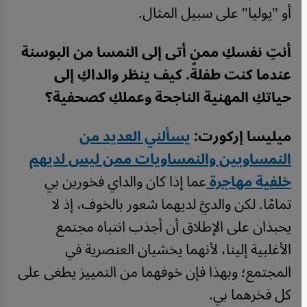
أو "يوليا" على سبيل المثال.
أنتِ نفسكِ ممن أتى إلى النمسا من البوسنة
عندما كنت طفلةً. كيف ينظر والداكِ إلى
حياتكِ المهنية الناجحة وعملكِ كصحفية؟
ميليسا إركورت:
يسألني العديد من
النمساويين والنمساويات ممن ليس لديهم
خلفية مهاجرة
عما إذا كان والداي فخورين بي
تمامًا. لكن والديَّ لديهما شعور بالخوف، إذ لا
يحبذان على الإطلاق أن أجذب انتباه مجتمع
الأغلبية إلينا، لأنهما يخشيان العنصرية في
المجتمع؛ وبهذا فإن خوفهما من التمييز يطغى على
كل فخرهما بي.