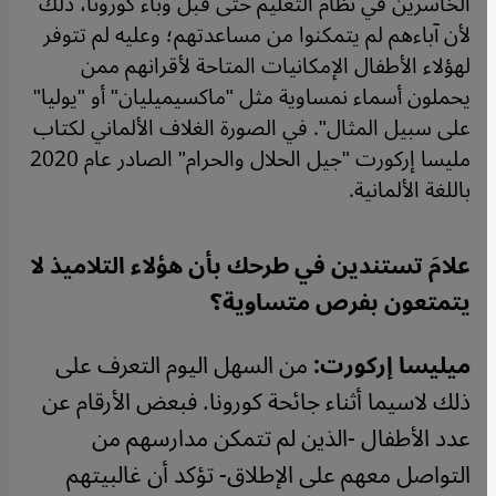
الخاسرين في نظام التعليم حتى قبل وباء كورونا، ذلك
لأن آباءهم لم يتمكنوا من مساعدتهم؛ وعليه لم تتوفر
لهؤلاء الأطفال الإمكانيات المتاحة لأقرانهم ممن
يحملون أسماء نمساوية مثل "ماكسيميليان" أو "يوليا"
على سبيل المثال". في الصورة الغلاف الألماني لكتاب
مليسا إركورت "جيل الحلال والحرام" الصادر عام 2020
باللغة الألمانية.
علامَ تستندين في طرحك بأن هؤلاء التلاميذ لا
يتمتعون بفرص متساوية؟
ميليسا إركورت:
من السهل اليوم التعرف على
ذلك لاسيما أثناء جائحة كورونا. فبعض الأرقام عن
عدد الأطفال -الذين لم تتمكن مدارسهم من
التواصل معهم على الإطلاق- تؤكد أن غالبيتهم