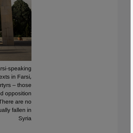
rsi-speaking
exts in Farsi,
rtyrs – those
and opposition
 There are no
ally fallen in
Syria