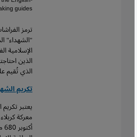
f the English-
aking guides
ترمز الفراشا
"الشهداء" ال
الإسلامية الف
الذين احتاجت
الذي تُقيم عل
تكريم الشه
يعتبر تكريم 
معركة كربلاء
أك