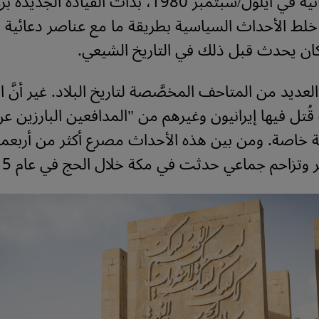
العراقية الإيرانية في أيلول/سبتمبر 1980، بدأت القياد
لط الأحداث السياسية بطريقة ما مع عناصر دعائية د
ا كان يحدث قبل ذلك في التاريخ الشيعي
.
لعديد من المتاحف المخصَّصة لتاريخ البلاد. غير أنَّ ا
ث قُتل فيها إيرانيون وغيرهم من "المدافعين البارزين عن
خاصة. ومن بين هذه الأحداث مصرع أكثر من أربعمائة
ر وتزاحم جماعي حدثت في مكة خلال الحج في عام 2015