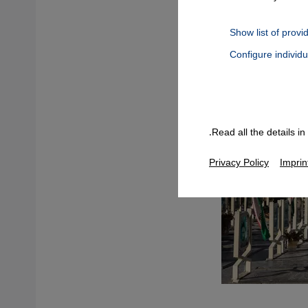
Show list of provi
Configure individ
Connect, Google Maps Embed, Google Tag Manager, Instagram Embed
Read all the details i
Privacy Policy
Imprin