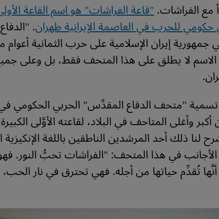
أ مع الفراشات.
"قاعة الفراشات" هو اسم القاعة الأولى
 حكومي للحرب في العاصمة الإيرانية طهران
. "الدفاع
 جمهورية إيران الإسلامية على حرب الثمانية أعوام م
ا الاسم لا يطلق على هذا المتحف فقط، بل وعلى جم
ان
.
سمية "متحف الدفاع المقدَّس" الحربي الحكومي في إ
 من أكبر وأغلى المتاحف في البلاد، لقاعته الأوَّلى الكبير
رح لنا ذلك أحد المرشدين الناطقين باللغة الإنكيزية ا
ار الأجانب في هذا المتحف: "الفراشات تحبُّ النور. فهو
أنَّها تُقدِّم حياتها من أجله. فهي تحترق في نار الحب