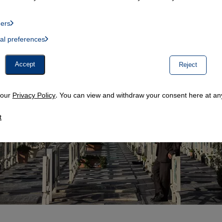
ders
List of providers:
ual preferences
, Twitter Embed, Youtube Embed
Accept
Reject
n our
Privacy Policy
. You can view and withdraw your consent here at any
t