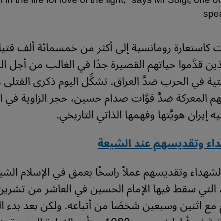
 in the fire for love of the light,″ says Mr Solgi, one o
spe
ت كاستعارة رومانسية إلى أكثر من خمسمائة ألف قتي
ذين قدَّموا حياتهم القصيرة جدًا في الغالب من أجل ا
تية في الحرب ضدَّ العراق. تشكِّل اليوم ذكرى القتلى 
هم المعركة ضدَّ قوَّات صدام حسين، حجر الزاوية في 
يه إيران هويَّتها وفهمها الذاتي التاريخي
.
داء وتقديسهم عند الشيعة
الشهداء وتقديسهم عملاً راسخًا بعمق في الإسلام الش
، التي سقط فيها الإمام الحسين في العاشر من تشرين ال
توبر 680 م مع اثنين وسبعين شخصًا من أتباعه. ولكن بعد بدء