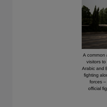
A common ac
visitors t
Arabic and E
fighting al
forces –
official 