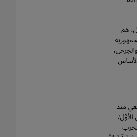
burn
ل، هم
لجمهورية
والجرحى،
الأساس
يعي منذ
أوَّل/
 الحرب