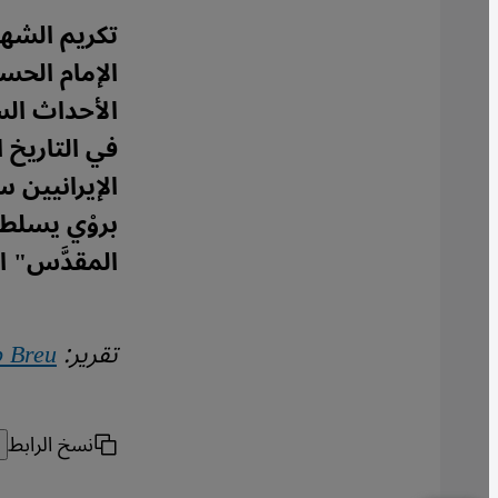
تكريم الشهد
الإمام الحس
الأحداث الس
في التاريخ
الإيرانيين 
بروْي يسلط
المقدَّس" ا
تقرير:
p Breu
نسخ الرابط