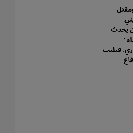
ومقتل
ني
ان يحدث
اء"
ري. فيليب
اع