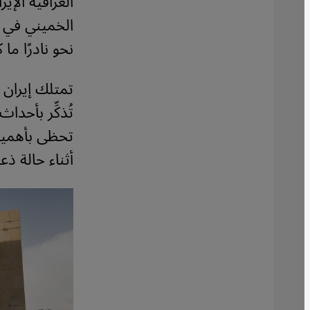
الخميني في خ
نحو نادرًا م
تمتلك إيران ا
تُذكِّر بأحدا
تحظى بأهمية 
أثناء حالة ذع