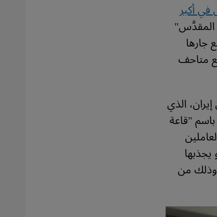
 في أكبر
 المقدَّس"
ع جارها
يع متاحف
يران، الذي
ة باسم "قاعة
لعاملين
 يجذبها
، وذلك من