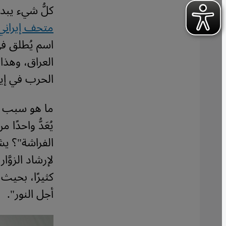
كلُّ شيء يبد
متحف إيراني
اسم يُطلق في
العراق، وهذ
الحرب في إير
ما هو سبب ت
يُعَدُّ واحدًا
الفراشة"؟ يش
لإرشاد الزوَّ
كثيرًا، بحيث 
أجل النور
".