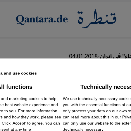
اء" في إيران
·
04.01.2018
"الشهداء" بين الإسلام
a and use cookies.
 والنهج الخميني
ll functions
Technically neces
ok Embed / Facebook Connect
Accept
Google Tag Manager
 and marketing cookies to help
We use technically necessary cookie
Twitter Embed
the best website experience and
you with the essential functions of o
Instagram Embed
ce to you. For more information
only process your data on our own 
Youtube Embed
عربي
English
rs and how they work, please see
can read more about this in our
Priv
Google Maps Embed
. Click 'Accept' to agree. You can
can only use our website to the extent
sent at any time.
technically necessary.