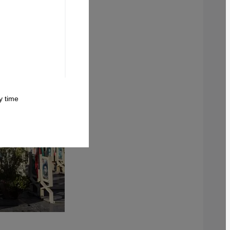
 time.