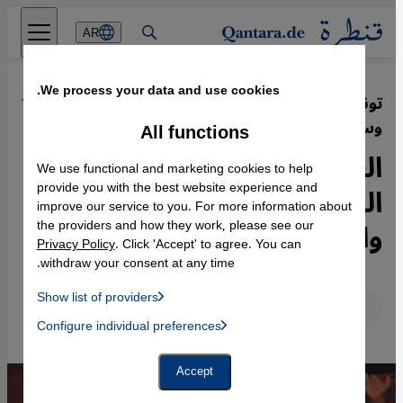
Direkt zum Inhalt springen
AR
We process your data and use cookies.
تونس بعد الهجمات الإرهابية في باردو
·
10.08.2015
وسوسة
All functions
الغنوشي: كفاح من أجل
We use functional and marketing cookies to help
الكرامة واحترام الحقوق
provide you with the best website experience and
improve our service to you. For more information about
والحريات الفردية
the providers and how they work, please see our
Privacy Policy
. Click 'Accept' to agree. You can
withdraw your consent at any time.
Show list of providers
عربي
English
Deutsch
List of providers:
Configure individual preferences
Facebook Embed / Facebook Connect
 Manager, Instagram Embed, Twitter Embed, Youtube Embed
Google Tag Manager
Twitter Embed
Accept
Instagram Embed
Youtube Embed