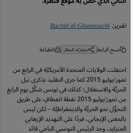
التالي الذي خص به موقع قنطرة.
تقرير:
Rachid al-Ghannouchi
نسخ الرابط
الطباعة
مشاركة المقال
احتفلت الولايات المتحدة الأمريكيَّة في الرابع من
تموز/يوليو 2015 كما جرى التقليد بذكرى نيل
الحريَّة والاستقلال؛ كذلك في تونس شكَّل يوم الرابع
من تموز/يوليو 2015 نقطة انعطافٍ على طريق
التحوُّل نحو الحريَّة والديمقراطيَّة – لكن ليس
بالمعنى الإيجابي، فردًا على التهديد الإرهابي
المتزايد، وجد الرئيس التونسي الباجي قائد