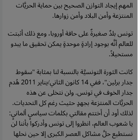
المهم إيجاد التوازن الصحيح بين حماية الحريَّات
المنتزعة وأمن البلاد وأمن زوارها.
تونس بلدٌ صغيرةٌ على حافة أوروبا، ومع ذلك أثبتت
للعالم أنَّه بوجود إرادةٍ موحدةٍ يمكن تحقيق ما يبدو
مستحيلاً.
كانت الثورة التونسيَّة بالنسبة لنا بمثابة "سقوط
جدار برلين"، ففي 14 كانون الثاني/يناير 2011 هُدم
جدار الخوف في تونس. ولن نتخلى عن هذه
الحريَّات المنتزعة بجهدٍ حثيث رغم كل التحديات.
لذلك أود أن أختتم مقالتي بكلمات سياسيٍ ألمانيٍ:
يا شعوب العالم، انظروا إلى تونس وأدركوا بأننا لن
نستطيع حلَّ مشاكل العصر الكبرى إلا حين نحلها