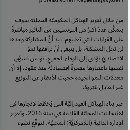
pluralistischen Regierungssystem"
من خلال تعزيز الهياكل الحكوميَّة المحليَّة سوف
يتمكَّن عددٌ أكبرُ من التونسيين من التأثير مباشرةً
على القرارات التي تعنيهم. بيد أنَّ المشاركة وحدها
لن تحل المشكلة، بل ينبغي أنْ يرافقها نموٌ
اقتصاديٌ يؤدي إلى الرخاء للجميع. تونس تسوِّق
نفسها باعتبارها معجزةً اقتصاديَّةً منذ عقود، إلا أن
معدلات النمو الجيدة حجبت الأنظار عن التوزيع
غير العادل للثروة.
عبر بناء الهياكل الفيدراليَّة التي يُخطَّط لإنجازها في
الانتخابات المحليَّة القادمة في سنة 2016، وتعزيز
الإدارة الذاتية (اللامركزيَّة) المحليَّة، نتوقّع نشوء