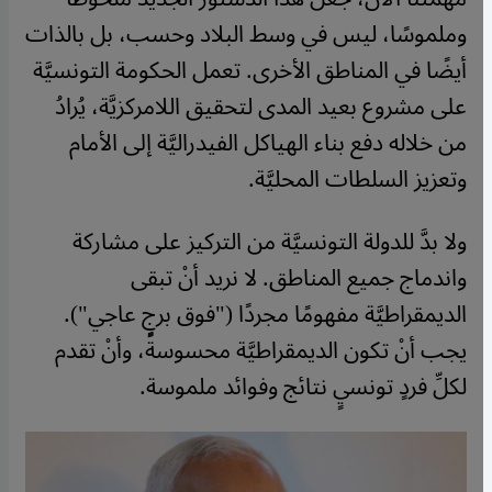
وملموسًا، ليس في وسط البلاد وحسب، بل بالذات
أيضًا في المناطق الأخرى. تعمل الحكومة التونسيَّة
على مشروع بعيد المدى لتحقيق اللامركزيَّة، يُرادُ
من خلاله دفع بناء الهياكل الفيدراليَّة إلى الأمام
وتعزيز السلطات المحليَّة.
ولا بدَّ للدولة التونسيَّة من التركيز على مشاركة
واندماج جميع المناطق. لا نريد أنْ تبقى
الديمقراطيَّة مفهومًا مجردًا ("فوق برجٍ عاجي").
يجب أنْ تكون الديمقراطيَّة محسوسةً، وأنْ تقدم
لكلِّ فردٍ تونسيٍ نتائج وفوائد ملموسة.