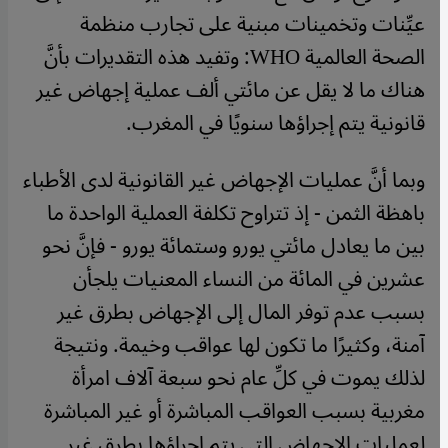
عيِّنات وتخمينات مبنية على تجارب منظمة
الصحة العالمية
WHO
: وتفيد هذه التقديرات بأنَّ
هناك ما لا يقل عن مائتي ألف عملية إجهاض غير
قانونية يتم إجراؤها سنويًا في المغرب.
وبما أنَّ عمليات الإجهاض غير القانونية لدى الأطباء
باهظة الثمن - إذ تتراوح تكلفة العملية الواحدة ما
بين ما يعادل مائتي يورو وستمائة يورو - فإنَّ نحو
عشرين في المائة من النساء المعنيات يلجأن
بسبب عدم توفر المال إلى الإجهاض بطرق غير
آمنة، وكثيرًا ما تكون لها عواقب وخيمة. ونتيجة
لذلك يموت في كلِّ عام نحو سبعة آلاف امرأة
مغربية بسبب العواقب المباشرة أو غير المباشرة
لعمليات الإجهاض التي يتم إجراؤها بطرق غير