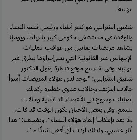
مهنية.
شفيق الشرايبي هو كبير أطباء ورئيس قسم النساء
والولادة في مستشفى حكومي كبير بالرباط. ويوميًا
يشاهد مريضات يعانين من عواقب عمليات
الإجهاض غير القانونية التي يتم إجراؤها بطرق غير
مهنية. وفي لقاء مع موقع قنطرة يقول الدكتور
شفيق الشرايبي: "توجد لدى هؤلاء المريضات أسوأ
حالات النزيف وحالات عدوى خطيرة وكذلك
إصابات وجروح في الأعضاء التناسلية وحالات
تسمم. وفي بعض الأحيان يكون الوقت قد فات،
ولا يعد بإمكاننا إنقاذ هؤلاء النساء". ويضيف: "هذا
أثار غضبي، ولذلك أردت أن أفعل شيئًا ما".