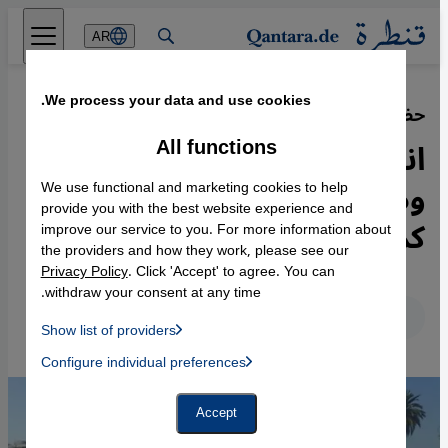
Direkt zum Inhalt springen
AR
We process your data and use cookies.
حظر الإجهاض في المغرب
·
20.06.2015
All functions
انفتاح على تقنين الإجهاض
ومطلب بتقبل الواقع المغربي
We use functional and marketing cookies to help
provide you with the best website experience and
كما هو
improve our service to you. For more information about
the providers and how they work, please see our
Privacy Policy
. Click 'Accept' to agree. You can
withdraw your consent at any time.
عربي
English
Deutsch
Show list of providers
List of providers:
Configure individual preferences
Facebook Embed / Facebook Connect
 Manager, Instagram Embed, Twitter Embed, Youtube Embed
Google Tag Manager
Twitter Embed
Accept
Instagram Embed
Youtube Embed