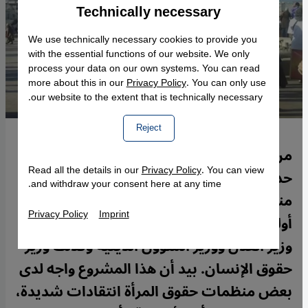
Technically necessary
Accept
Google Maps Embed
We use technically necessary cookies to provide you
with the essential functions of our website. We only
process your data on our own systems. You can read
more about this in our
Privacy Policy
. You can only use
our website to the extent that is technically necessary.
Reject
من المقرر أن يتم في المغرب التخفيف من
Read all the details in our
Privacy Policy
. You can view
حدة قانون الإجهاض المتشدد. فقد تم في
and withdraw your consent here at any time.
منتصف شهر أيار/مايو 2015 تقديم مسودة
Privacy Policy
Imprint
أولى لمشروع قانون جديد من قبل كل من
وزير العدل ووزير الشؤون الدينية وكذلك وزير
حقوق الإنسان. بيد أن هذا المشروع واجه لدى
بعض منظمات حقوق المرأة انتقادات شديدة،