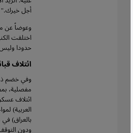
عليه. أتريد 
أجل خيرك."
وعوضاً عن مق
اختلقت الكني
حدودا وليس ل
ائتلاف قبا
وفي خضم ذلك
مفصلية، بمفه
ائتلاف عسكر
العربية) لمو
بالعراق) في 
ودون التوقف