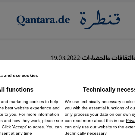
والثقافات والحضارات
·
19.03.2022
ر الإسلام كنظام عالمي 
a and use cookies.
ll functions
Technically neces
ok Embed / Facebook Connect
Accept
Google Tag Manager
 and marketing cookies to help
We use technically necessary cookie
Twitter Embed
the best website experience and
you with the essential functions of o
Instagram Embed
ce to you. For more information
only process your data on our own 
Youtube Embed
rs and how they work, please see
can read more about this in our
Priv
Google Maps Embed
. Click 'Accept' to agree. You can
can only use our website to the extent
sent at any time.
technically necessary.