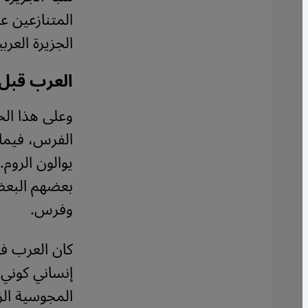
المتنازعين ع
الجزيرة العربي
العرب قبل
وعلى هذا الح
الفرس، فيما 
يوالون الروم
بعضهم البعض
وفرس.
كان العرب ف
إنساني كوني،
المجوسية الزر