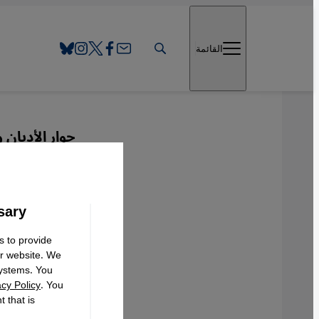
Direkt zum Inhalt springen
القائمة
حوار الأديان 
حين ظه
sary
عربي
s to provide
ur website. We
systems. You
acy Policy
. You
 that is