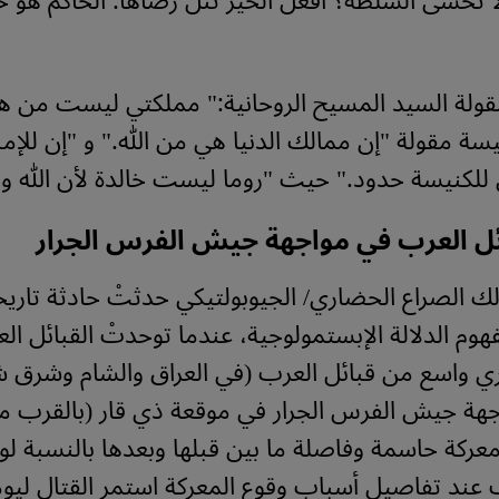
ألا تخشى السلطة؟ افعل الخير تنل رضاها. الحاكم هو خ
ولة السيد المسيح الروحانية:" مملكتي ليست من هذا
سة مقولة "إن ممالك الدنيا هي من الله." و "إن للإمب
لكنيسة حدود." حيث "روما ليست خالدة لأن الله وح
ئل العرب في مواجهة جيش الفرس الجرار
 الصراع الحضاري/ الجيوبولتيكي حدثتْ حادثة تاريخ
وم الدلالة الإبستمولوجية، عندما توحدتْ القبائل الع
ي واسع من قبائل العرب (في العراق والشام وشرق شب
اجهة جيش الفرس الجرار في موقعة ذي قار (بالقرب م
معركة حاسمة وفاصلة ما بين قبلها وبعدها بالنسبة لو
 عند تفاصيل أسباب وقوع المعركة استمر القتال ليو