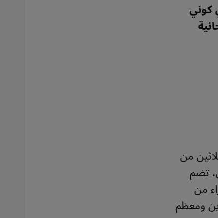
 كوني
انية
لثلاثين من
ى، تضم
اء من
دين ومعظم