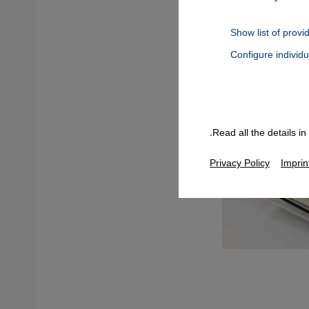
Show list of provi
Configure individ
Connect, Google Maps Embed, Google Tag Manager, Instagram Embed
Read all the details i
Privacy Policy
Imprin