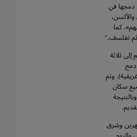
 دمجها في
 والألسن،
هم». كما
 ثم تفلسف."
إلى ثلاثة
 دمج
غريقية). وتم
جميع سكان
وبالنتيجة
قديم.
نهرين وشرق
 والروم