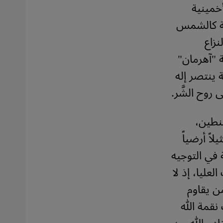
أخمينية
عة كالشمس
نزاع
ة "آهرمان"
ة ينتصر إله
روح الشَّر.
نطين،
اً أرضياً
في التوجيه
عليا، إذ لا
ن يقاوم
نقمة الله