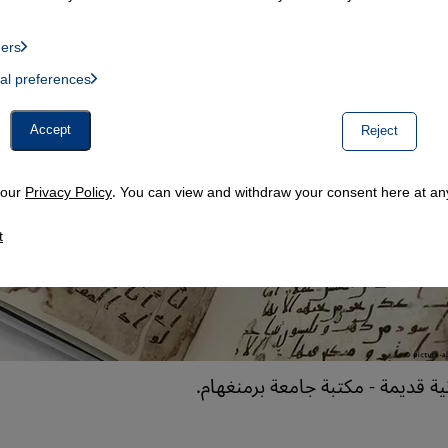
ders
List of providers:
ual preferences
, Twitter Embed, Youtube Embed
Accept
Reject
n our
Privacy Policy
. You can view and withdraw your consent here at any
t
 قديمة - مكتبة جامعة برمنغهام.