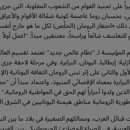
اً على تجنيد العوام من الشعوب المغلوبة، التي جرى
ني، بحسبان روما عاصمة كونية شمّالة الأقوام والأعراق
ذلك «احتقار الرومان (الخلّص) لكل ما هو خارج أنفس
 للتفلسف شائعاً وراسخاً، معتنقين مبدأ: "اعمل أولاً
 المؤسِسة لـ "نظام عالمي جديد" تعتمد تقسيم العالم 
ية: إيطاليا، اليونان، البرابرة. وفي مرحلة لاحقة جرى
ول والثاني على إثر تبنى الرومان الثقافة اليونانية (الإ
لبرابرة بمعناه الإقصائي المنبوذ، واعتماد مبدأ أن "
الذين ولدوا أحراراً لهم الحق في المواطنية الرومانية." 
اطورية الرومانية مناطق هيمنة اليونانيين في الشرق ال
قبائل العرب، وممالكهم الصغيرة في بلاد ما بين ال
العربية، في الصراع الحضاري/ الجيوبولتيكي بين الفرس