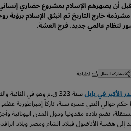
قبل أن يصهرهم الإسلام بمشروع حضاري إنساني
مشرذمة خارج التاريخ ثم انبثق الإسلام برؤية روح
ر لنظام عالمي جديد. فرج العشة.
الطباعة
مشاركة المقال
ر الأكبر في بابل
سنة 323 ق.م وهو في الثانية وا
 حكم حوالي اثنتي عشرة سنة، تاركاً إمبراطورية عظم
ستقلة، تضم بلاده مقدونيا ودول المدن اليونانية وأجز
تد إلى هضبة الأناضول فبلاد الشام ومصر وبلاد الراف