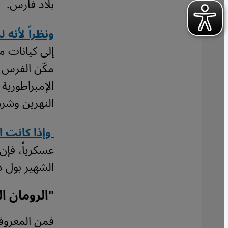
بلاد فارس.
ونظراً لأنه ل
إلى كيانات م
مكّن الفرس م
الإمبراطورية
النهرين وشرق
وإذا كانت ال
عسكرياً، فإن 
الشهير بول د
"الرومان ا
فمن المعروف 