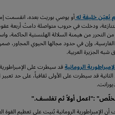
م يُعيّن خليفة له
أو يوصي بوريث بعده، انقسمت إمب
تنازعة، ودخلت في حروب متواصلة دامتْ أربعة عقود ت
ن التحرر من هيمنة السلالة الهلنستية الحاكمة، واس
 الفارسية، وإن في حدود مجالها الحيوي المجاور، ضمن 
 شبه الجزيرة العربية.
إمبراطورية الرومانية
قد سيطرت على الإمبراطورية ا
الثانية قد سيطرت على الأولى ثقافياً، على حد تعبير 
يورانت.
لخلّص" :"اعمل أولاً ثم تفلسف."
أن الإمبراطورية الرومانية بُنيت على تعظيم القوة ال