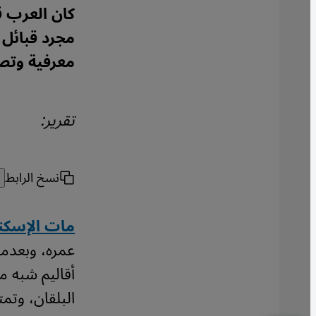
كان العرب 
مجرد قبائل 
معرفية وتصو
تقرير:
نسخ الرابط
مات الإسكند
عمره، وبعدما
أقاليم شبه م
البلقان، وتم