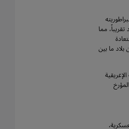
راطوريته
قريباً، مما
تعادة
بلاد ما بين
لإغريقية
المؤرخ
عسكرية،