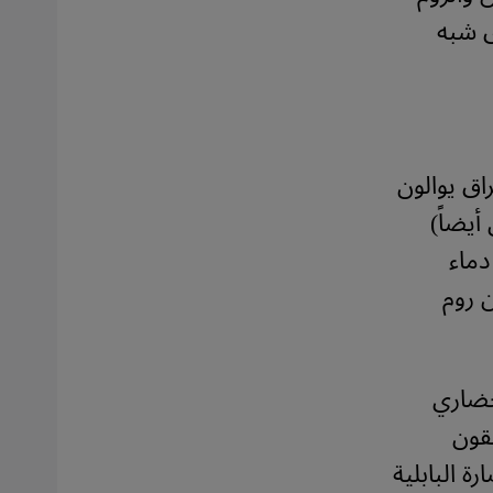
ق شبه
اق يوالون
أيضاً)
دماء
 روم
حضاري
قون
ة البابلية