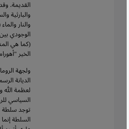
القديمة. وقد 
والبارثية و
والنار والماء
الوجودي بين إ
(كما هي المنا
الخير "أهورا
ولجهة الروما
الديانة الرسم
لعظمة الله 
السياسي للرع
توجد سلطة لي
السلطة إنما 