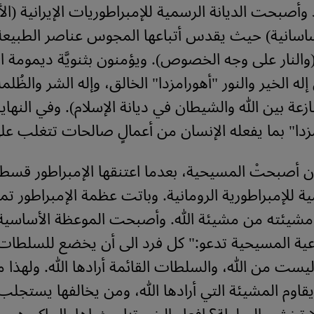
وأصبحت الديانة الرسمية للإمبراطوريات الإيرانية (ال
الساسانية) حيث يقدس أتباعها المجوس عناصر الطبي
 (والنار على وجه الخصوص). ويؤمنون بثنويَّة ديمومة ال
له الخير والنور "أهورامزدا" الخالق، وإله الشر والظُلم
زعة بين الله والشيطان في ديانة الإسلام). وفي النهاي
مزدا" بما يفعله الإنسان من أعمالٍ صالحات تتغلب على 
ن أصبحتْ المسيحية، بعدما اعتنقها الإمبراطور قسط
ية للإمبراطورية الرومانية. وباتت عظمة الإمبراطور تمثيل
ومشيئته من مشيئة الله. وأصبحت الموعظة الأساسية 
ية المسيحية تدعو:" كل فرد الى أن يخضع للسلطات ال
ست من الله، والسلطات القائمة أرادها الله. ولهذا م
يقاوم المشيئة التي أرادها الله، ومن يخالفها يستجلب 