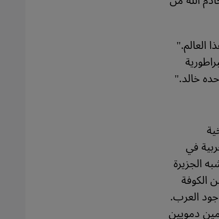
ادم الله من
 العالم."
راطورية
ده خالد."
ية
ربية في
ه الجزيرة
ن الكوفة
جود العرب.
مين دمويين