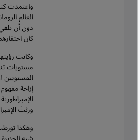
واعتمدت كثير
العالم الروما
دون أن يلغي 
كان احتقارهم
وكانت رؤيتهم
مستويات تنازل
المستويين الأ
إزاحة مفهوم ا
الإمبراطورية 
ورثتْ الإمبر
وهكذا تورطت 
شبه الجزيرة 