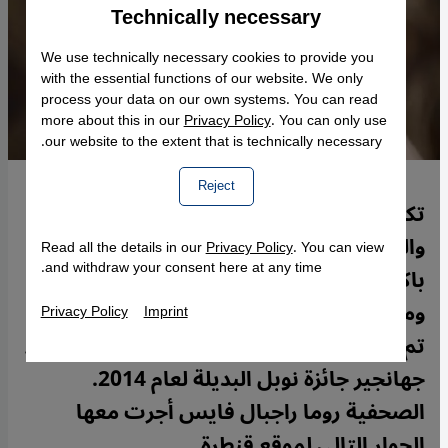
Technically necessary
Accept
Google Maps Embed
We use technically necessary cookies to provide you
with the essential functions of our website. We only
process your data on our own systems. You can read
more about this in our
Privacy Policy
. You can only use
our website to the extent that is technically necessary.
Reject
تكريما لها على عملها في حماية الضعفاء
والدفاع عن حقوق الإنسان وتعزيزها في
Read all the details in our
Privacy Policy
. You can view
and withdraw your consent here at any time.
باكستان -في ظل ظروف غالبا ما تكون صعبة
ومعقدة للغاية ومع تعريض نفسها لخطر كبير-
Privacy Policy
Imprint
تم منح المحامية الباكستانية الحقوقية أسماء
جهانجير جائزة نوبل البديلة لعام 2014.
الصحفية روما راجبال فايس أجرت معها
الحوار التالي لموقع قنطرة.