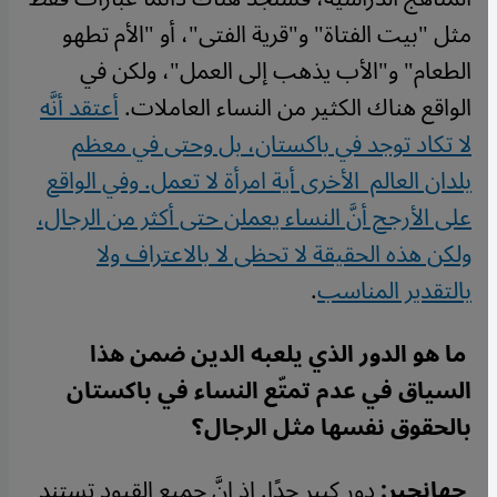
مثل "بيت الفتاة" و"قرية الفتى"، أو "الأم تطهو
الطعام" و"الأب يذهب إلى العمل"، ولكن في
الواقع هناك الكثير من النساء العاملات.
أعتقد أنَّه
لا تكاد توجد في باكستان، بل وحتى في معظم
بلدان العالم الأخرى أية امرأة لا تعمل. وفي الواقع
على الأرجح أنَّ النساء يعملن حتى أكثر من الرجال،
ولكن هذه الحقيقة لا تحظى لا بالاعتراف ولا
بالتقدير المناسب
.
ما هو الدور الذي يلعبه الدين ضمن هذا
السياق في عدم تمتّع النساء في باكستان
بالحقوق نفسها مثل الرجال؟
جهانجير:
دور كبير جدًا. إذ إنَّ جميع القيود تستند