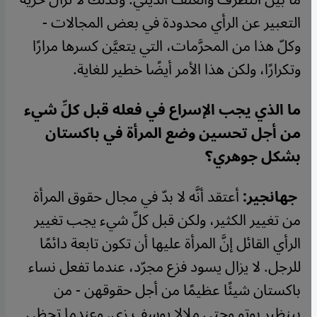
التعبير عن الرأي محدودة في بعض المجالات -
وكلّ هذا من المحرَّمات، التي يتعيَّن كسرها مرارًا
وتكرارًا، ولكن هذا الأمر أيضًا خطير للغاية
.
ما الذي يجب الإسراع في فعله قبل كلِّ شيء
من أجل تحسين وضع المرأة في باكستان
بشكل جوهري؟
جهانجير:
أعتقد أنَّه لا بدّ في مجال حقوق المرأة
من تغيير الكثير، ولكن قبل كلِّ شيء يجب تغيير
الرأي القائل إنَّ المرأة عليها أن تكون تابعة دائمًا
للرجل. لا يزال يسود فزع مجرّد، عندما تفعل نساء
باكستان شيئًا عظيمًا من أجل حقوقهن - من
بينظير بوتو وحتى ملالا يوسف زي. وعندما تحظى