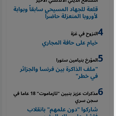
التسامح الديني الأندلسي الأخير
قلعة للجهاد المسيحي سابقاً وبوابة
لأوروبا المنعزلة حاضراً
النزوح في غزة
خيام على حافة المجاري
المؤرخ بنيامين ستورا
"ملف الذاكرة بين فرنسا والجزائر
في خطر"
مذكرات عزيز بنبين "تازماموت" 18 عاما في
سجن سري
شاركوا "دون علمهم" بانقلاب