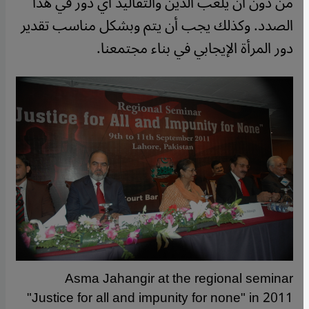
من دون أن يلعب الدين والتقاليد أي دور في هذا
الصدد. وكذلك يجب أن يتم وبشكل مناسب تقدير
دور المرأة الإيجابي في بناء مجتمعنا
.
Asma Jahangir at the regional seminar
"Justice for all and impunity for none" in 2011