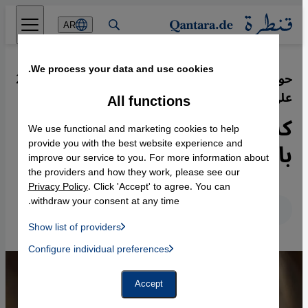
Direkt zum Inhalt springen
AR
We process your data and use cookies.
حوار مع الحقوقية أسماء جهانجير الحائزة
·
29.12.2014
على جائزة نوبل البديلة 2014
All functions
كسر المحرمات الاجتماعية في
We use functional and marketing cookies to help
باكستان
provide you with the best website experience and
improve our service to you. For more information about
the providers and how they work, please see our
Privacy Policy
. Click 'Accept' to agree. You can
withdraw your consent at any time.
عربي
English
Deutsch
Show list of providers
List of providers:
Configure individual preferences
Facebook Embed / Facebook Connect
 Manager, Instagram Embed, Twitter Embed, Youtube Embed
Google Tag Manager
Twitter Embed
Accept
Instagram Embed
Youtube Embed