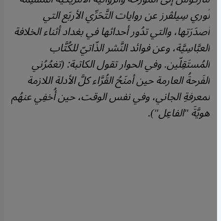
لُوري سِيلڤرز عن روايات التَّحَرِّي الأربَع التي
أصدَرَتها، والتي تدُور أحداثها في بغداد أثناء الخلافة
العبَّاسِيَّة، وعن فوائد النَّشر الذّاتيّ للكُتَّاب
المُستَقِلّين. وفي الحوار تقول الكاتبة: (تغمُرُني
الفَرحةُ العارمة حين أمنَحُ القُرَّاء كلَّ الأدلة اللازمة
لمعرفةِ الجاني، وفي نفس الوقت، حين أُخفِي عنهُم
هويَّةَ "الفاعِل").