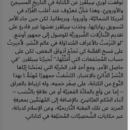
توقَّفَت لُوري سِيلڤرز عن الكتابة في التاريخ المسيحِيّ
والأوروپيّ، وهذا شأنٌ مَعرُوف عند أغلب القُرَّاء في
أمريكا الشماليَّة، وأوروپا، وبريطانيا. لكن حين جاء الأمر
لتَسويق رواياتِها، وجَدَت سِيلڤرز نفسَها غير قادرةٍ على
تقديم التَّنازُلات الضَّروريَّة للوصول إلى جمهور أوسَع.
"لو التَزَمتُ بالأعراف المُتداوَلة في عالم النَّشر، لأُجبِرتُ
على مَسخ القصَّة كي تَخدُمَ أذواقَ البعض، لكن على
حساب المُجتَمَعات التي أُمَثِّلُها،" تُخبِرُنا سِيلڤرز. "في
حاصِل الأمر، ومع أخذِ قَدر الحُريَّة التي يَمنَحُنا إيّاها
النَّشرُ الذَّاتيّ بالاِعتبار، اكتَشَفتُ جمهورًا مُهتَمًّا بهذا
النَّوع من الكتابة، على صِغَر حَجمِه، وله ارتِباط بالعراق
– إما عن وَلَع بالمادَّة المَعنِيَّة أو عن علاقةٍ بالنَّسَب –
أثناء الحُكم العبَّاسِيّ. بالإضافة إلى المُهتَمِّين بمعرفةِ
المزيد عن تلك الحِقبَة التَّاريخيَّة، وعن الإسلام كديانة،
عبر حكاياتِ الشَّخصِيَّات المُختَلِفة في كتاباتي.