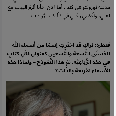
مدينة تورونتو في كندا. أما الآن، فأنا ألزمُ البيتَ مع
أهلي، وأقضي وقتي في تأليفِ الرّوايات.
قنطرة: نراكِ قد اختَرتِ اِسمًا من أسماء الله
الحُسنَى التِّسعة والتِّسعين كعنوان لكُلِ كتابٍ
في هذه الرُّباعِيَّة. لمَ هذا النَّمُوذَج – ولماذا هذه
الأسماء الأربَعة بالذّات؟