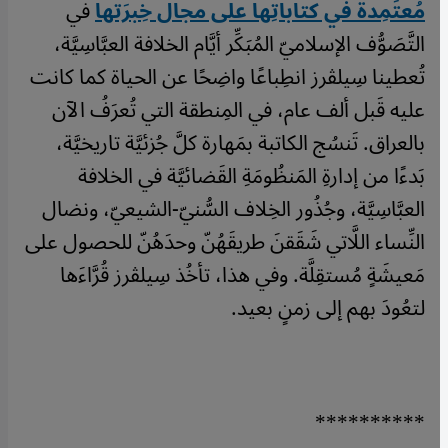
مُعتَمِدة في كتاباتِها على مجال خِبرَتها
في
التَّصَوُّف الإسلاميّ المُبَكِّر أيَّام الخلافة العبَّاسِيَّة،
تُعطينا سِيلڤرز انطِباعًا واضِحًا عن الحياة كما كانت
عليه قَبل ألف عام، في المِنطقة التي تُعرَفُ الآن
بالعراق. تَنسُج الكاتبة بمَهارة كلَّ جُزئيَّة تاريخيَّة،
بَدءًا من إدارةِ المَنظُومَةِ القَضائيَّة في الخلافة
العبَّاسِيَّة، وجُذُور الخِلاف السُّنيّ-الشيعيّ، ونضال
النِّساء اللَّاتي شَقَقنَ طريقَهُنّ وحدَهُنّ للحصول على
مَعيشَةٍ مُستقِلَّة. وفي هذا، تأخُذ سِيلڤرز قُرَّاءَها
لتعُودَ بهم إلى زمنٍ بعيد.
**********