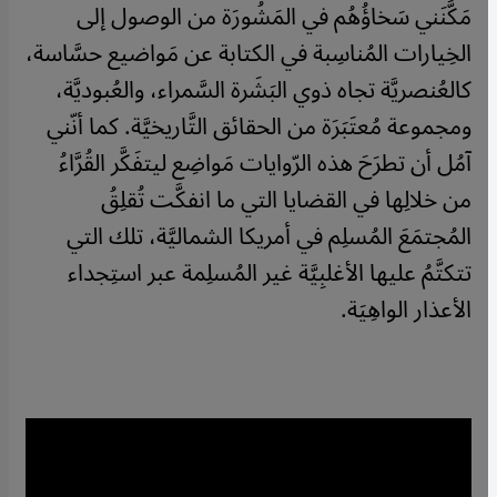
مَكَّنَني سَخاؤُهُم في المَشُورَة من الوصول إلى
الخِيارات المُناسِبة في الكتابة عن مَواضيع حسَّاسة،
كالعُنصريَّة تجاه ذوي البَشَرة السَّمراء، والعُبوديَّة،
ومجموعة مُعتَبَرَة من الحقائق التَّاريخيَّة. كما أنّني
آمُل أن تطرَحَ هذه الرّوايات مَواضِع ليتفَكَّر القُرَّاءُ
من خلالِها في القضايا التي ما انفكَّت تُقلِقُ
المُجتمَعَ المُسلِم في أمريكا الشماليَّة، تلك التي
تتكتَّمُ عليها الأغلبِيَّة غير المُسلِمة عبر استِجداء
الأعذار الواهِيَة.