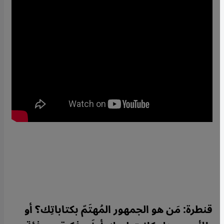
قنطرة: مَن هو الجمهور المُهتَمّ بكتاباتِك؟ أو