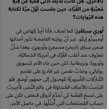
بالأحرى، هل كانت لديك أدنَى فِكرة عن فِئةٍ
مُعيَّنةٍ من القُرَّاء، حين جلستِ أوَّلَ مرَّة لكتابة
هذه الرّوايات؟
لُوري سِيلڤرز:
كما تَعرف، فأنا أجِدُ إلهامي في
أُومبِيرتُو إيكُو. غير أنّ روايته الغامِضة تدُور أحداثها
ضِمن سِياق تاريخيّ مسيحِيّ وأوروپيّ، وهذا شأنٌ
مَعرُوف عند أغلب القُرَّاء في أمريكا الشماليَّة،
وأوروپا، وبريطانيا. لكن حين جاء الأمر لتَسويق
رواياتِي، وجَدَتُ نفسي غير قادرةٍ على تقديم
التَّنازُلات الضَّروريَّة للوصول إلى جمهور أوسَع. فلو
التَزَمتُ بالأعراف المُتداوَلة في عالم النَّشر، لأُجبِرتُ
على مَسخ القصَّة كي تَخدُمَ أذواقَ البعض، لكن على
حسابِ المُجتَمَعات التي أُمَثِّلُها. في حاصِل الأمر،