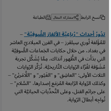
نسخ الرابط
الطباعة
مشاركة المقال
تدُورُ أحداث "رُباعِيَّة الألغاز الصُّوفِيَّة"
–
للمُؤَلفة لُوري سِيلڤرز – في القرن الميلاديّ العاشر
في بغداد، من خلال حكايات الجَماعات الصُّوفِيَّة
التي بدَأَت في الظُّهور آنذاك، مِمَّا يُشَكِّل تجربة
مُشَوّقة لقُرَّاء الرّوايات التَّاريخيَّة. تُرَكِّز الرّوايات
الثلاث الأولى: "العاشِق" و "الغَيُور" و "اللَّامَرئِيّ" –
وكذلك الرّواية الرّابعة المُزمَع إصدارها، "السَّلام" –
على جرائم القتل، وعلى التَّحدِّياتِ الحياتيَّة التي
تُواجِه أبطالَ الرّواية.