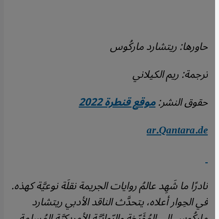
حاورها: ريتشارد ماركُوس
ترجمة: ريم الكيلاني
حقوق النشر:
موقع قنطرة 2022
ar.Qantara.de
نادرًا ما شَهِد عالمُ روايات الجريمة نقلَة نوعيَّة كهذه.
في الحِوار أعلاه، يتحدَّث الناقد الأدبي ريتشارد
ماركُوس إلى المُؤَرّخة والرّوائيَّة الأمريكيَّة المُسلِمة