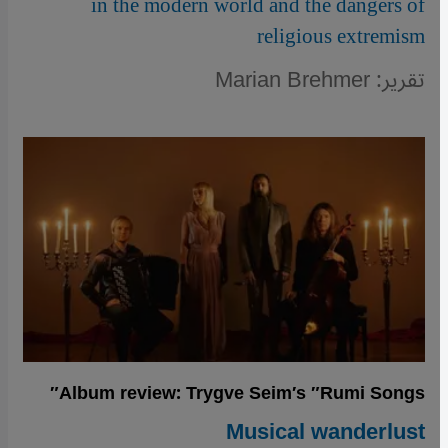
in the modern world and the dangers of
religious extremism
تقرير: Marian Brehmer
Album review: Trygve Seim′s ″Rumi Songs″
Musical wanderlust