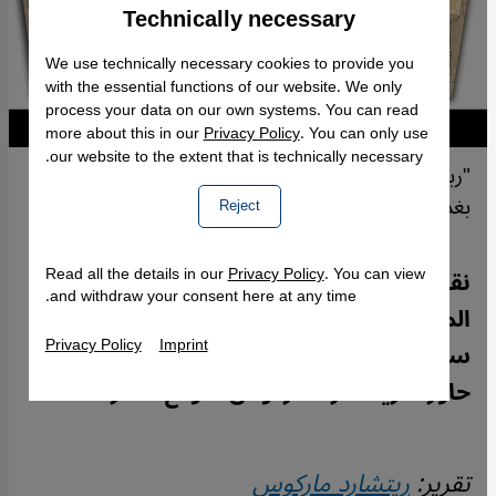
Technically necessary
Accept
Google Maps Embed
We use technically necessary cookies to provide you
with the essential functions of our website. We only
process your data on our own systems. You can read
more about this in our
Privacy Policy
. You can only use
our website to the extent that is technically necessary.
"رباعية الألغاز الصوفية" - روايات جرائم وتحريات من
بغداد العصر العباسي.
Reject
Read all the details in our
Privacy Policy
. You can view
نقلة نوعية في عالم روايات الجريمة حققتها
and withdraw your consent here at any time.
المؤرخة والروائية الأمريكية المسلمة لوري
Privacy Policy
Imprint
سيلڤرز في أربع روايات تدور ببغداد العباسية.
حاورها ريتشارد ماركوس لموقع قنطرة.
تقرير:
ريتشارد ماركوس