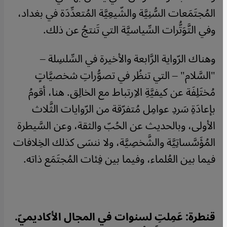
المُجتَمَعات السُّنِيَّة والشّيعِيَّة المُتعدِّدَة في بغداد،
وفي التَّوَتُّرات السِّياسيَّة التي تَنتجُ عن ذلك.
وهناك الرّواية الرَّابعة والأخيرة في السِّلسِلة –
"السَّلام" – التي تنظُر في تصوُّراتِ شخصيَّاتٍ
مُختَلِفَة عن كيفيَّةِ الاِرتباط مع الخالِق. هنا، أقومُ
بإعادَةِ سَردِ عوامِل مُتفرّقة من الرّوايات الثَّلاث
الأولى، وبالحديث عن الحُبّ والثقة، وعن السَّيطرة
المُؤَسَّساتِيَّة والشَّخصِيَّة، ولا ننسَى كذلك الخِلافات
فيما بين العُلماء، وفيما بين فِئات المُجتَمَع ذاته.
قنطرة: عَمِلتِ لسنوات في المجال الأكاديميّ.