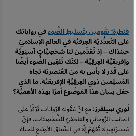
قنطرة: تقُومين بتَسليطِ الضَّوء
في رواياتك
على التَّعدُّديَّة العِرقيَّة في العالم الإسلاميّ
حينذاك – إذ تُقَدِّمين لنا شخصِيَّاتٍ آسيَويَّة
وإفريقيَّة العِرقِيَّة – لكنّك تُلقِين الضَّوءَ أيضًا
على قَدر لا بأس به من العُنصريَّة تجاه
المُسلِمين ذوي العِرقِيَّةِ الإفريقيَّة. ما الذي
جعَل تِبيان هذا المَوضُوع أمرًا بهذه الأهميَّة؟
لُوري سِيلڤرز:
مع أنّ مَقُولةَ الرّوايات تُرَكِّزُ على
الجانب الرَّوحانيّ والعاطفيّ للشَّخصِيَّات، فإنّ
مَسيرَتهم لا تُفهَمُ إلّا في السِّياق الأوسَع للحياة