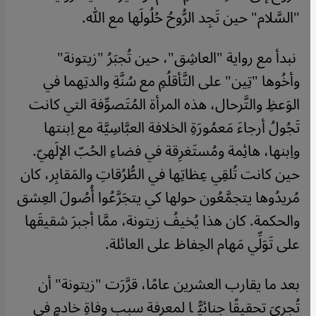
"السَّلام" حين تَجِد الرُّوحُ حُلُولَها مع الله.
نبدأ مع رواية "العاشِق"، حين تُجبَرُ "زيتونة"
وأخُوها "تِين" على التَّأقلُمِ مع سُنَّةِ والدتِهما في
الوَعظِ والتَّرحال، هذه المرأة المُتَصوِّفة التي كانت
تَجُولُ أرجاءَ مَعمُورَةِ الخلافة العبَّاسِيَّة مع اِبنتها
واِبنها، هائِمة ومُستَغرِقة في فضاءِ الحُبّ الإلَهيّ.
حين كانت تُلقِي عِظاتِها في الطُّرُقاتِ والمَقابِر، كان
مُريدُوها يتجمَّعُون حولها كي يتجَرَّعُوا أُصُولَ العِشق
والحكمة. كان هذا يُخيفُ زيتونة، ممَّا أجبرَ شقيقَها
على تَوَلِّي مَهام الحِفاظ على العائلة.
بعد ما يقارب العشرين عامًا، قرَّرَت "زيتونة" أن
تُجريَ تحقيقًا جِنائيًّا لمعرفة سبب وفاةِ خادمٍ في