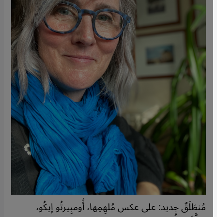
مُنطَلَقٌ جديد: على عكس مُلهِمِها، أُومبِيرتُو إيكُو،