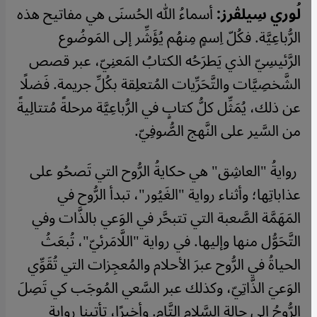
لُوري سِيلڤرز:
أسماءُ الله الحُسنَى هي مفاتيح هذه
الرُّباعِيَّة. فكُلّ اِسمٍ مِنهُم يُؤَشِّر إلى المَوضُوع
الرَّئيسِيّ الذي يَطرَحُه الكتابُ المَعنِيّ، عبر قصص
الشَّخصِيَّات والتَّحَرِّيات المُتعلِقة بكُلِّ جريمة. فَضلًا
عن ذلك، يُمَثِّل كلُّ كتابٍ في الرُّباعِيَّة مرحلةً مُتتالِيةً
من السَّير على النَّهج الصُّوفِيّ.
روايةُ "العاشِق" هي حكايةُ الرُّوح التي تَصحُو على
عذاباتِها؛ وأثناء رواية "الغَيُور"، تبدأ الرُّوح في
المَهَمَّة الصَّعبة التي تتبحَّر في الوَعي بالذَّات وفي
التَّحَوُّل منها وإليها. في رواية "اللَّامَرئيّ"، تُبعَثُ
الحياةُ في الرُّوح عبرَ الأحلام والمُعجِزات التي تُقَوِّي
الوَعيَ الذَّاتِيّ، وكذلك عبر السَّعي المُوجَب كي تَصِلَ
الرُّوحُ إلى حالةِ السَّلامِ التَّام. وأخيرًا، تأتينا رواية