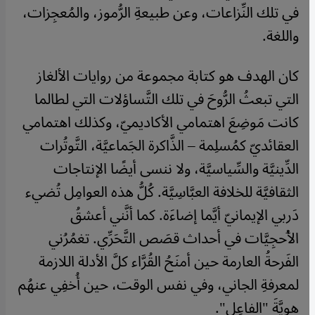
في تلك النِّزاعات، وعن طبيعةِ الرُّموز، والمُعجِزات،
واللغة.
كان الهدف هو كتابة مجموعة من روايات الألغاز
التي تبعثُ الرُّوحَ في تلك التَّساؤلات التي لطالما
كانت مَوضِعَ اهتمامي الأكاديميّ، وكذلك اهتمامي
العقائديّ كمُسلِمة – الذَّاكرة الجَماعيَّة، التَّوتُرات
الدِّينيَّة والسِّياسيَّة، ولا ننسى أيضًا الإنتاجات
الثقافيَّة للخلافة العبَّاسِيَّة. كُلُّ هذه العوامِل تُضيء
دَربي الإيمانيّ أيَّما إضاءَة. كما أنَّني أعشقُ
الأُحجِيَّات في أحداث قصَص التَّحَرِّي. تغمُرُني
الفَرحةُ العارمة حين أمنَحُ القُرَّاء كلَّ الأدلة اللازمة
لمعرفةِ الجاني، وفي نفس الوقت، حين أُخفِي عنهُم
هويَّةَ "الفاعِل".