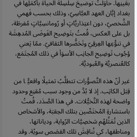
بعَينِها. حاوَلتُ توضيحَ سِلسِلة الحياة بأكمَلِها في
بغداد إبَّان العهد العبَّاسِيّ، وذلك بحسب فَهمي
الشَّخصيّ، دون اعتِذاريَّاتٍ أو رُومانسِيَّاتٍ مُفرطَة،
بل على العكس، قُمتُ بتَوضِيح الفَوضَى المُدهِشَة
في تنوُّعِها العِرقِيّ وتَحَضُّرها الثقافيّ. ممّا يَعني
وُجُوب تَوضِيح الجانِب الأسوَأ في ذلك المُجتَمَع،
كالعُنصريَّة والعُبوديَّة.
غير أنّ هذه التَّصوُّرات تتطلَّبُ تمثيلًا واقعيًّا من
قِبَل الكاتِب. إذ لا بُدَّ من وجود سبب مُقنِع وحدود
واضحة لهذه التَّخيُّلات. في هذا الصَّدَد، قُمتُ
باستشارةِ المُختَصِّين بتلك الحِقبَة، والأشخاص
الذين تُمَثِّلهُم شخصِيَّات الرّواية، ودياناتها،
ومناطقها، كي نُناقِشَ تلك القصَص سويًة. وقد