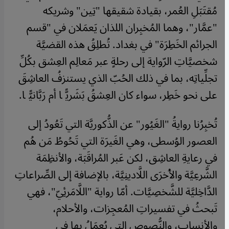
مُقتَبَلِ العُمر، بقيادة شقيقها "تِين" وشريكه
"عمَّار"، وهما المُخبِران اللذان يَعمَلان في "قسم
الجرائم الخَطِرَة" في بغداد. تُطلِقُ هذه القضيَّة
شخصيَّاتِ الرّواية إلى رحلةٍ عبر مَعالِم العِشق بكُلِّ
تجلِّياتِه، بما في ذلك الحُبّ الذي يستنزفُ العاشِقَ
على نحو خَطِر، سواء كان العِشقُ بَشَريًّا أم رَبَّانيًّا.
تُخبِرُنا روايةُ "الغَيُور" عن الذُّكوريَّة التي تَعُودُ إلى
العصور الوُسطى، وهي الغَيرَة التي تَحُوطُ مَن هُم
في رعايةِ العاشِق، لكن عَبر المُراقَبَة، والأنظِمَة
الشَّرعِيَّة والأُخرَى اللَّادينِيَّة، بالإضافة إلى الصِّراعاتِ
الدَّاخِليَّة للشَّخصِيَّات. أمّا رواية "اللَّامَرئِيّ"، فهي
تَبحثُ في تفسيراتِ المُعجِزات، والأحلام،
والأنساب، والنُّصوص التي يُعمَلُ بها في