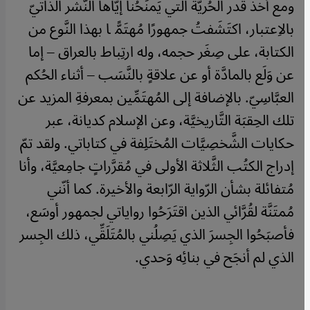
ومع أخذ قَدر الحُريَّة التي يَمنَحُنا إيّاها النَّشر الذاتيّ
بالاِعتبار، اكتَشَفتُ جمهورًا مُهتَمًّا بهذا النَّوع من
الكتابة، على صِغَر حجمه، وله ارتِباط بالعراق – إما
عن وَلَع بالمادَّة أو عن علاقةٍ بالنَّسَب – أثناء الحُكم
العبَّاسِيّ. بالإضافة إلى المُهتَمِّين بمعرفةِ المزيد عن
تلك الحِقبَة التَّاريخيَّة، وعن الإسلام كديانة، عبر
حكايات الشَّخصِيَّات المُختَلِفة في كتاباتي. ولقد تمّ
إدراج الكتُب الثَّلاثة الأولى في مُقرَّراتٍ جامِعيَّة، وأنا
مُتفائلة بشأن الرّواية الرّابعة والأخيرة. كما أنّني
مُمتَنَّة لقُرَّائي الذين اقتَرَحُوا رواياتي لجمهور أوسَع،
فأصبَحُوا الجِسرَ الذي يَصِلُني بالمُتَلَقِّي، ذلك الجِسر
الذي لم أنجَح في بنائِه وَحدي.