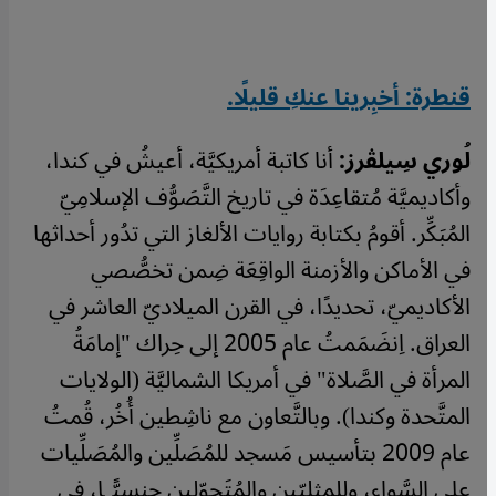
قنطرة: أخبِرينا عنكِ قليلًا.
لُوري سِيلڤرز:
أنا كاتبة أمريكيَّة، أعيشُ في كندا،
وأكاديميَّة مُتقاعِدَة في تاريخ التَّصَوُّف الإسلامِيّ
المُبَكِّر. أقومُ بكتابة روايات الألغاز التي تدُور أحداثها
في الأماكن والأزمنة الواقِعَة ضِمن تخصُّصي
الأكاديميّ، تحديدًا، في القرن الميلاديّ العاشر في
العراق. اِنضَمَمتُ عام 2005 إلى حِراك "إمامَةُ
المرأة في الصَّلاة" في أمريكا الشماليَّة (الولايات
المتَّحدة وكندا). وبالتَّعاون مع ناشِطين أُخُر، قُمتُ
عام 2009 بتأسيس مَسجد للمُصَلِّين والمُصَلِّيات
على السَّواء، وللمِثليّين والمُتَحوّلين جِنسِيًّا، في