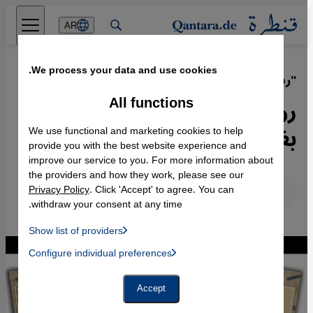
Direkt zum Inhalt springen
AR
We process your data and use cookies.
"رباعية الألغاز الصوفية"
·
09.04.2022
All functions
روايات جرائم وتحريات من
بغداد العصر العباسي
We use functional and marketing cookies to help
provide you with the best website experience and
improve our service to you. For more information about
the providers and how they work, please see our
Privacy Policy
. Click 'Accept' to agree. You can
عربي
English
Deutsch
withdraw your consent at any time.
Show list of providers
List of providers:
Configure individual preferences
Facebook Embed / Facebook Connect
 Manager, Instagram Embed, Twitter Embed, Youtube Embed
Google Tag Manager
Twitter Embed
Accept
Instagram Embed
Youtube Embed