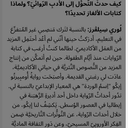
كيف حدثَ التَّحوُّل إلى الأدبِ الرّوائيّ؟ ولماذا
كتابات الألغاز تحديدًا؟
لُوري سِيلڤرز:
بالنسبة لتَرك مَنصِبي غير المُتفرِّغ
في التعليم، أدرَكتُ حينها أنّني لم أعُد أحتَمِل المزيد
من العمَل الأكاديميّ. لطالما كنتُ أرغب في كتابة
الرّوايات منذ أيَّام الطفولة. حين لم أتمكَّن من إنتاج
المزيد من النُّصوص النَّثريَّة في حياتي الأكاديميَّة،
عادَت لي رغبتي القديمة. وأصبَحَت روايةُ أُومبِيرتُو
إيكُو "اِسمُ الوردة" هي المعيار الإبداعيّ بالنسبة لي.
تدُور أحداثُ الرّواية داخل أحد أديرةِ الرَّهبَنة في
إيطاليا في العصور الوُسطى. يَكشِفُ لنا إيكُو، من
خلال أحداث الرّواية، عن التَّوتُّرات التَّاريخيَّة ضِمن
الفِكر الأوروپيّ المسيحيّ، وعن دَور الثقافة الماديَّة