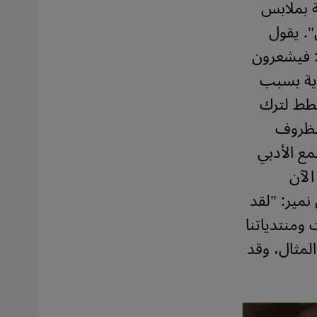
 بملابس
".
يقول
: فيشعرون
ردية بسبب
خطط لترك
لظروف
ع الأدبي
الآن
نمير: "لقد
 ومنتدياتنا
المثال، وقد