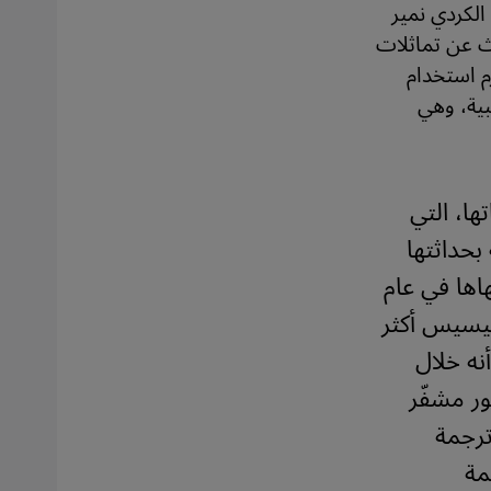
الكردي نمير
ث عن تماثلات
م استخدام
بية، وهي
ها، التي
بحداثتها
 بترجمته في 16 حزيران/يونيو من عام 2012 وأنهاها في عام
وليسيس أكثر
نه خلال
ور مشفّر
ترجمة
مة