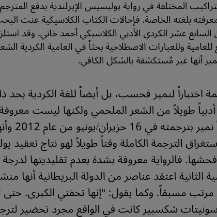
لتراكيب المختلفة في رواية يوليسيس الإيرلندية يدفع المترجم 
معرفته بلغته الخاصة. فإحالات الكتاب الكلاسيكية عنت البح
السابع عشر الكردي الأدبي الكلاسيكي أحمد خاني. وقد استلز
لعامية وللعبارات الاصطلاحية بحثاً في العامية الكردية الشع
ير أنها غير مُستكشفة بالشكل الكافي.
ة اختباراً لنمير فحسب، بل أيضاً للغة الكردية بحد ذات
 أدبياً طويلاً من الشعر الملحمي ولكنها ليست معروفة 
الطليعية. بدأ نمير
ستغراق الترجمة الكاملة وقتاً طويلاً لهو نتاج تعقيد ي
فحشها. فالرواية معروفة بشدة بعدم تقليديتها لدرجة أ
ة الثانية اعتقد عناصر من الدولة البريطانية أنها منش
 مرتب مسبقاً.
وكما يقول: "إنها تحفتي الكبرى. حتى 
نيتات شكسبير كانت في الواقع مجرد تحضير لترج