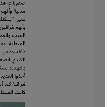
صعوبات هذا 
مدنية وأُفهِ
نمير: "يمكن
بأنهم مُراقبو
الحرب والقمع
المنطقة. ومن
بالقسوة في ج
الكردي الصغ
بالتهديد بش
أخذوا العديد
مُراقبة كما أ
كانت السنتان