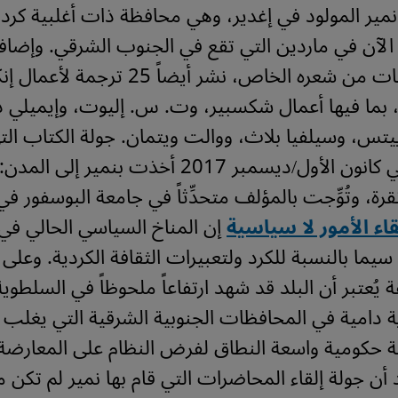
نمير المولود في إغدير، وهي محافظة ذات أغلبية كر
الآن في ماردين التي تقع في الجنوب الشرقي. وإضافة
ست مجموعات من شعره الخاص، نشر أيضاً 25 تر
ة، بما فيها أعمال شكسبير، وت. س. إليوت، وإيميلي 
 ييتس، وسيلفيا بلاث، ووالت ويتمان.
جولة الكتاب ال
مدينة فان في كانون الأول/ديسمبر 2017 أخذت بنمير إ
نقرة، وتُوِّجت بالمؤلف متحدِّثاً في جامعة البوسفور في
قاء الأمور لا سياسية
إن المناخ السياسي الحالي في 
يما بالنسبة للكرد ولتعبيرات الثقافة الكردية. وعلى 
قة يُعتبر أن البلد قد شهد ارتفاعاً ملحوظاً في السلطو
دامية في المحافظات الجنوبية الشرقية التي يغلب عل
ة حكومية واسعة النطاق لفرض النظام على المعارضة
 أن جولة إلقاء المحاضرات التي قام بها نمير لم تكن