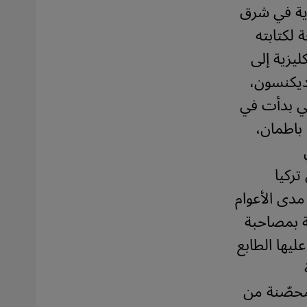
دية في شرق
 لكتابته
جمة لأعمال إنكليزية إلى
ديكنسون،
تي بدأت في
لى المدن: باطمان،
تركيا
مدى الأعوام
ية بمصاحبة
يها الطابع
 محصّنة من