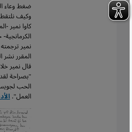
ضغط وعاء ال
وكيف نلتقط 
كاوا نمير -ال
الكرمانجية- 
نمير ترجمته
المقرر نشر ال
قال نمير خلا
"بصراحة لقد ك
الحب لجويس، 
العمل".
الأد