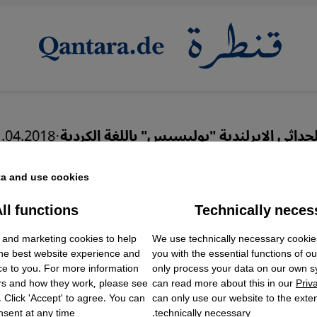
لحداثي الإيرلندية "يوليسيس" باللغة الكردية
·
.04.2018
ن الثقافة الكردية والأدب
a and use cookies.
ي
ll functions
Technically neces
ok Embed / Facebook Connect
Accept
Google Tag Manager
 and marketing cookies to help
We use technically necessary cookie
Twitter Embed
the best website experience and
you with the essential functions of o
Instagram Embed
ce to you. For more information
only process your data on our own 
Youtube Embed
عربي
English
rs and how they work, please see
can read more about this in our
Priv
Google Maps Embed
. Click 'Accept' to agree. You can
can only use our website to the extent
sent at any time.
technically necessary.