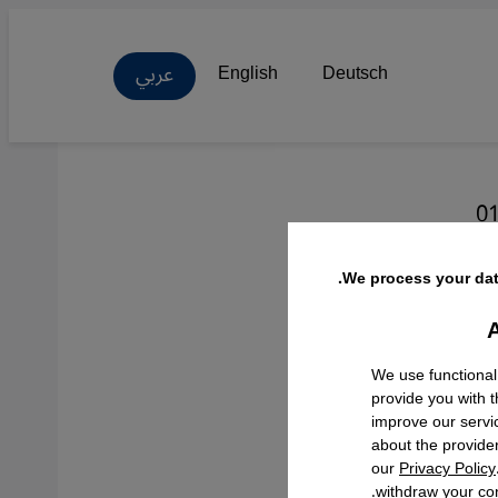
عربي
English
Deutsch
01
We process your dat
A
Facebo
We use functional
provide you with 
improve our servi
about the provide
our
Privacy Policy
withdraw your con