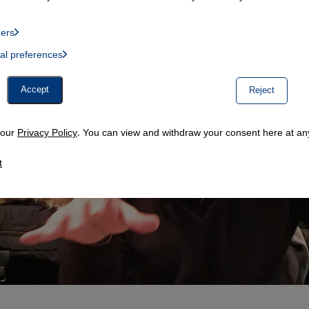
ders
List of providers:
ual preferences
, Twitter Embed, Youtube Embed
Accept
Reject
n our
Privacy Policy
. You can view and withdraw your consent here at any
t