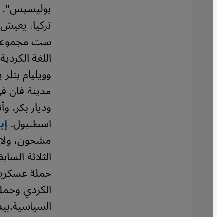
يوليسيس".
تركيا، يعيش 
اللغة الكردي
وويليام بتلر
وديار بكر، وأ
اسطنبول.
إب
مشحون، ولا س
الثلاثة الساب
حملة عسكرية 
الكردي وحمل
السياسية.
بيد