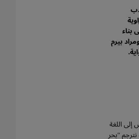
دب
وية
 بناء
راد بيرم
ية.
إلى اللغة
 نترجم "بحر