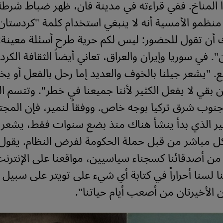
المناخ. ففي قراءته في مدينة فان، ظهر ضباط شرطة
م منظمو الأمسية أنه لا ينبغي استخدام كلمة "كردستان
ك أن تقول للحضور: ليس لكم حرية طرح أسئلة معينة
ن". في سوريا وإيران والعراق، تعاني أيضاً الثقافة الك
. "يشعر جيلنا بالخوف والعديد إما رحل بالفعل أو ي
 بقي لا يفعل الكثير لأننا جميعنا في خطر".
وتتسم ا
نوب شرق تركيا بوجه خاص. ووفقاً لنمير، فإن المجتم
ير الذي بدأ ينشأ هناك منذ بضع سنوات فقط، يشعر 
كل مباشر من قبل حملة الحكومة لفرض النظام.
يقول 
 من أصدقائنا كسجناء سياسيين، مواقعنا على الإنترنت
ننا لسنا أحراراً في كتابة أي شيء على تويتر على سبيل 
 الأخيرتان من أصعب أيام حياتنا".