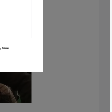
 time.