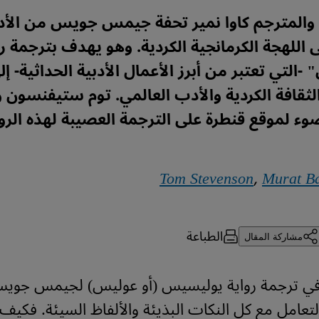
 والمترجم كاوا نمير تحفة جيمس جويس من الأ
ى اللهجة الكرمانجية الكردية. وهو يهدف بترجمة را
لتي تعتبر من أبرز الأعمال الأدبية الحداثية- إلى
ثقافة الكردية والأدب العالمي. توم ستيفنسون وم
ء لموقع قنطرة على الترجمة العصيبة لهذه الروا
Tom Stevenson
,
Murat B
الطباعة
مشاركة المقال
 ترجمة رواية يوليسيس (أو عوليس) لجيمس جويس 
التعامل مع كل النكات البذيئة والألفاظ السيئة. فكيف