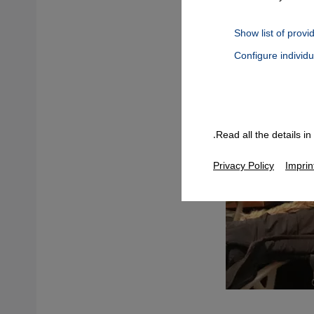
Show list of provi
Configure individ
Connect, Google Maps Embed, Google Tag Manager, Instagram Embed
Read all the details i
Privacy Policy
Imprin