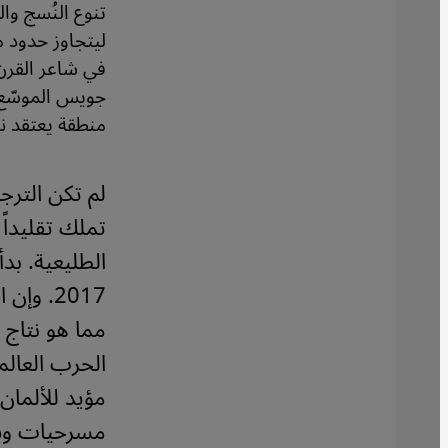
تنوع النُسج وا
ليتجاوز حدود 
في شاعر القرن 
جويس الموسّع ل
منطقة يعتقد نم
لم تكن الترجم
تملك تقليداً
2017.
وإن ا
مما هو نتاج 
الحرب العالمي
مؤيد للألمان
مسرحيات وسو