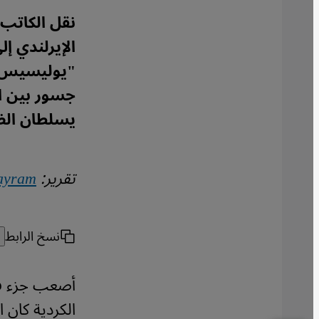
نقل الكاتب
الإيرلندي إل
"يوليسيس" -ا
جسور بين ال
يسلطان الضو
تقرير:
ayram
نسخ الرابط
أصعب جزء في
الكردية كان 