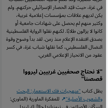
في غزة، حيث قيّد الحصار الإسرائيلي حركتهم. ولم
يكن لديهم علاقات بمؤسسات إعلامية غربية،
وكثير منهم لم يحصل على شهادات جامعية أو
كانوا لا يزالون طلابًا. لكنهم نقلوا الرواية الفلسطينية
بصدق افتقده الإعلام منذ زمن. لقد بدأ وضوح وقوة
النضال الفلسطيني، كما نقلها شباب غزة، في كسر
عقود من الانحياز الإعلامي الغربي.
"لا نحتاج صحفيين غربيين ليرووا
قصصنا"
يظل كتاب
"منهجيات فك الاستعمار: البحث
والشعوب الأصلية"
للمفكرة الماورية (الماوري:
السكّان الأصليّون في نيوزيلندا حاليًّا)، ليندا