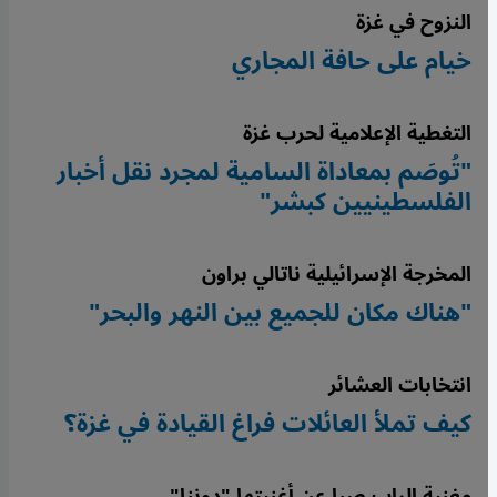
النزوح في غزة
خيام على حافة المجاري
التغطية الإعلامية لحرب غزة
"تُوصَم بمعاداة السامية لمجرد نقل أخبار
الفلسطينيين كبشر"
المخرجة الإسرائيلية ناتالي براون
"هناك مكان للجميع بين النهر والبحر"
انتخابات العشائر
كيف تملأ العائلات فراغ القيادة في غزة؟
مغنية الراب صِبا عن أغنيتها "دوننا"