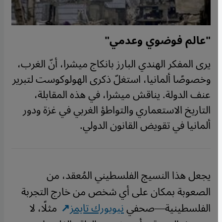
"عالم فوضوي وعدمي"
يرى المفكر الهندي البارز بانكاج ميشرا، أنّ الغرب،
وخصوصًا ألمانيا، استغلّ ذكرى الهولوكوست لتبرير
عنف الدولة. يناقش ميشرا، في هذه المقابلة،
التاريخ الاستعماري والتواطؤ الغربي في غزة ودور
ألمانيا في تقويض القانون الدولي.
يجعل هذا النسيج الفلسطيني المُعقد، من
الصعوبة بمكان على أي شخص من خارج التجربة
الفلسطينية—صحفي
نيويورك تايمز
مثلًا، لا