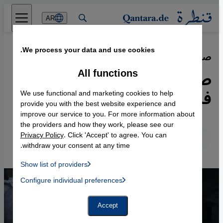
Direkt zum Inhalt springen
AR
We process your data and use cookies.
صحفيو غزة
·
16.05.2025
All functions
صعود جيل شاب لنقل رواية
فلسطين
We use functional and marketing cookies to help
provide you with the best website experience and
improve our service to you. For more information about
the providers and how they work, please see our
Privacy Policy
. Click 'Accept' to agree. You can
عربي
English
Deutsch
withdraw your consent at any time.
Show list of providers
List of providers:
Configure individual preferences
Facebook Embed / Facebook Connect
 Manager, Instagram Embed, Twitter Embed, Youtube Embed
Google Tag Manager
Twitter Embed
Accept
Instagram Embed
Youtube Embed