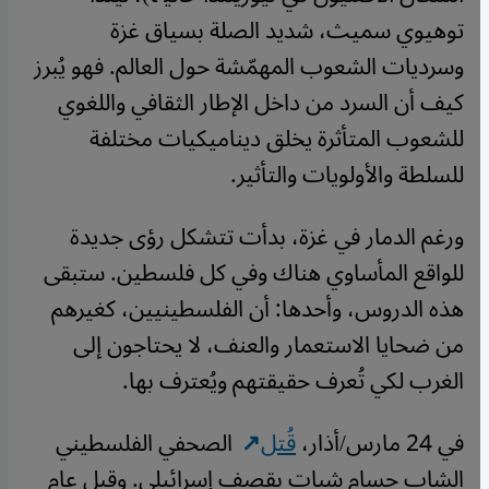
توهيوي سميث، شديد الصلة بسياق غزة
وسرديات الشعوب المهمّشة حول العالم. فهو يُبرز
كيف أن السرد من داخل الإطار الثقافي واللغوي
للشعوب المتأثرة يخلق ديناميكيات مختلفة
للسلطة والأولويات والتأثير.
ورغم الدمار في غزة، بدأت تتشكل رؤى جديدة
للواقع المأساوي هناك وفي كل فلسطين. ستبقى
هذه الدروس، وأحدها: أن الفلسطينيين، كغيرهم
من ضحايا الاستعمار والعنف، لا يحتاجون إلى
الغرب لكي تُعرف حقيقتهم ويُعترف بها.
في 24 مارس/أذار،
قُتل
الصحفي الفلسطيني
الشاب حسام شبات بقصف إسرائيلي. وقبل عام