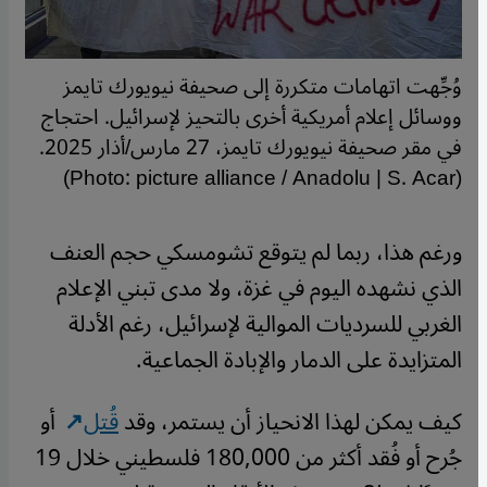
وُجِّهت اتهامات متكررة إلى صحيفة نيويورك تايمز
ووسائل إعلام أمريكية أخرى بالتحيز لإسرائيل. احتجاج
في مقر صحيفة نيويورك تايمز، 27 مارس/أذار 2025.
(Photo: picture alliance / Anadolu | S. Acar)
ورغم هذا، ربما لم يتوقع تشومسكي حجم العنف
الذي نشهده اليوم في غزة، ولا مدى تبني الإعلام
الغربي للسرديات الموالية لإسرائيل، رغم الأدلة
المتزايدة على الدمار والإبادة الجماعية.
كيف يمكن لهذا الانحياز أن يستمر، وقد
قُتل
أو
جُرح أو فُقد أكثر من 180,000 فلسطيني خلال 19