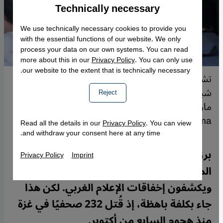
Technically necessary
Accept
Google Maps Embed
We use technically necessary cookies to provide you
with the essential functions of our website. We only
process your data on our own systems. You can read
more about this in our
Privacy Policy
. You can only use
our website to the extent that is technically necessary.
تشييع جثماني الصحافيين محمد منصور وحسام
شبات بعد مقتلهما بقصف إسرائيلي في غزة، 24
Reject
مارس/أذار 2025. (Photo: picture alliance /
Middle East Images | A. Abosalma)
Read all the details in our
Privacy Policy
. You can view
and withdraw your consent here at any time.
برز جيل جديد من الصحافيين الفلسطينيين
Privacy Policy
Imprint
المؤثرين في غزة، يُعيدون صياغة الرواية
ويكشفون إخفاقات الإعلام الغربي. لكن هذا
جاء بكلفة باهظة، إذ قُتل 232 صحفيًا في غزة
منذ هجوم السابع من أكتوبر.