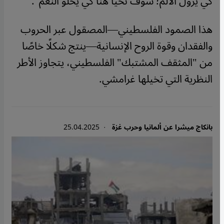
كي يزول الألم؛ سوف نحيا هنا كي يحلو النغم".
هذا الصمود الفلسطيني—المصقول عبر الحروب
والفقدان وقوة الروح الإنسانية—ينتج شكلًا خاصًا
من "المثقف المشتبك" الفلسطيني، يتجاوز الأطر
النظرية التي تخيلها غرامشي.
بانكاج ميشرا عن ألمانيا وحرب غزة
· 25.04.2025