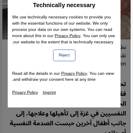
Technically necessary
Accept
Google Maps Embed
We use technically necessary cookies to provide you
with the essential functions of our website. We only
process your data on our own systems. You can read
more about this in our
Privacy Policy
. You can only use
our website to the extent that is technically necessary.
نظارة للتعافي: عسل تخضع لجلسة علاج باستخدام
تقنيات الواقع الافتراضي. (Photo: Qantara/Doaa
Reject
Shaheen)
Read all the details in our
Privacy Policy
. You can view
and withdraw your consent here at any time.
تحت الأنقاض، لم تفقد الطفلة عسل والدتها
فقط، بل فقدت قدرتها على الكلام. ومع توقف
Privacy Policy
Imprint
الحرب، يسعى فريق من الأخصائيين
النفسيين في غزة إلى تأهيلها وعلاجها، إلى
جانب أطفال آخرين حبست الصدمة النفسية