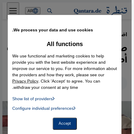
Direkt zum Inhalt springen
AR
We process your data and use cookies.
اضطرابات ما بعد الحرب
·
08.01.2026
All functions
صدمات نفسية تحبس أصوات
أطفال في غزة
We use functional and marketing cookies to help
provide you with the best website experience and
improve our service to you. For more information about
the providers and how they work, please see our
Privacy Policy
. Click 'Accept' to agree. You can
عربي
English
Deutsch
withdraw your consent at any time.
Show list of providers
List of providers:
Configure individual preferences
Facebook Embed / Facebook Connect
 Manager, Instagram Embed, Twitter Embed, Youtube Embed
Google Tag Manager
Twitter Embed
Accept
Instagram Embed
Youtube Embed