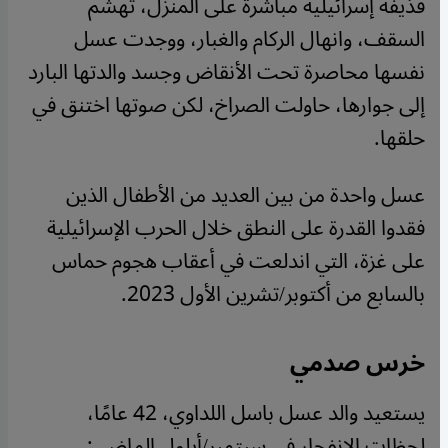
قذيفة إسرائيلية مباشرة على المنزل، تهشّم
السقف، وانهال الركام والغبار، ووجدت عسل
نفسها محاصرة تحت الأنقاض وجسد والدتها البارد
إلى جوارها، حاولت الصراخ، لكن صوتها اختنق في
حلقها.
عسل واحدة من بين العديد من الأطفال الذين
فقدوا القدرة على النطق خلال الحرب الإسرائيلية
على غزة، التي اندلعت في أعقاب هجوم حماس
بالسابع من أكتوبر/تشرين الأول 2023.
خرس صدمي
يستعيد والد عسل باسل اللداوي، 42 عامًا،
لحظات الانفجار في سبتمبر/أيلول الماضي: