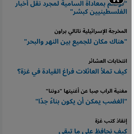
"تُوصَم بمعاداة السامية لمجرد نقل أخبار
الفلسطينيين كبشر"
المخرجة الإسرائيلية ناتالي براون
"هناك مكان للجميع بين النهر والبحر"
انتخابات العشائر
كيف تملأ العائلات فراغ القيادة في غزة؟
مغنية الراب صِبا عن أغنيتها "دوننا"
"الغضب يمكن أن يكون بناءً جدًا"
إنقاذ كتب غزة
كيف نحافظ على ما تبقى