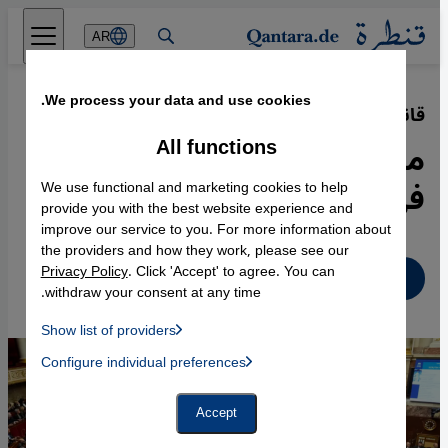
Direkt zum Inhalt springen
AR
We process your data and use cookies.
قانون الهجرة الجديد في فرنسا
·
25.12.2023
All functions
مزايدات على ظهر المهاجرين
في بازار فرنسا السياسي
We use functional and marketing cookies to help
provide you with the best website experience and
improve our service to you. For more information about
the providers and how they work, please see our
Privacy Policy
. Click 'Accept' to agree. You can
عربي
withdraw your consent at any time.
Show list of providers
List of providers:
Configure individual preferences
Facebook Embed / Facebook Connect
 Manager, Instagram Embed, Twitter Embed, Youtube Embed
Google Tag Manager
Twitter Embed
Accept
Instagram Embed
Youtube Embed