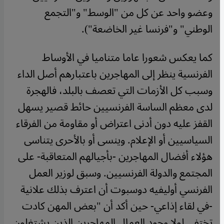
وعضو واحد عن كل من "الوسط" و"التجمع
الوطني" و"فرنسا غير الخاضعة").
كما يعكس شعورا عاما متناميا في الأوساط
الفرنسية ينظر إلى المهاجرين باعتبارهم أصل الداء
وسبب كل الأزمات التي تعصف بالبلد، فالهجرة
لدى معظم الساسة الفرنسيين حائط قصير يسهل
القفز عليه دون أدنى اعتراض أو مقاومة من الفرقاء
السياسيين أو الإعلام. وينسى أو بالأحرى يتناسى
هؤلاء أفضال المهاجرين -بأجيالهم المتعاقبة- على
المجتمع والدولة الفرنسيين. وسبق لوزير العمل
الفرنسي أوليفيه دوسبوت أن اعترف بذلك علانية
-في لقاء إذاعي- حين أكد أن "بعض المهن كادت
تختفي لولا وجود العمال المهاجرين الذين يشتغلون