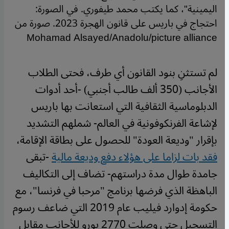
اليمينية"، كما يكتب محمد طيفوري. في الصورة:
احتجاج في باريس على قانون الهجرة 2023. صورة من
Mohamad Alsayed/Anadolu/picture alliance
لم تستثنِ بنود القانون أي طرف، فحتى الطلاب
الأجانب (350 ألف طالب أجنبي) -أحد أدوات
الدبلوماسية الثقافية التي استعانت بها باريس
لإشاعة الفرنكوفونية في العالم- شملهم التشديد
بإقرار "وديعة العودة" للحصول على بطاقة الإقامة،
فقد بات لزاما على هؤلاء دفع وديعة مالية
-تبقى
جامدة طوال مدة دراستهم- تضاف إلى التكاليف
الباهظة الذي فرضها برنامج "مرحبا في فرنسا"، مع
حكومة إدوارد فيليب عام 2019 التي ضاعف رسوم
التسجيل حتى وصلت 2770 يورو للأجانب مقابل