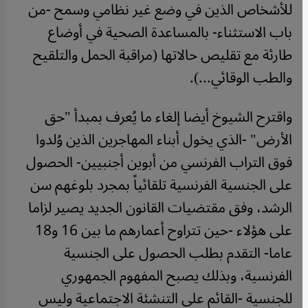
للأشخاص الذين في وضع غير نظامي وسمح -من
باب الاستثناء- بالمساعدة الصحية في أوضاع
طارئة مع تقليص حالاتها (مراقبة الحمل والتلقيح
والطب الوقائي...).
واقترح الشيوخ أيضا إلغاء ما يُعرف بمبدأ "حق
الأرض" -الذي يخول أبناء المهاجرين الذين وُلدوا
فوق التراب الفرنسي من أبوين أجنبيين- الحصول
على الجنسية الفرنسية تلقائياً بمجرد بلوغهم سن
الرشد، وفق مقتضيات القانون الجديد يصير لزاما
على هؤلاء -حين تتراوح أعمارهم ما بين 16 و18
عاما- التقدم بطلب الحصول على الجنسية
الفرنسية، وبذلك يصبح المفهوم الجمهوري
للجنسية -القائم على التنشئة الاجتماعية وليس