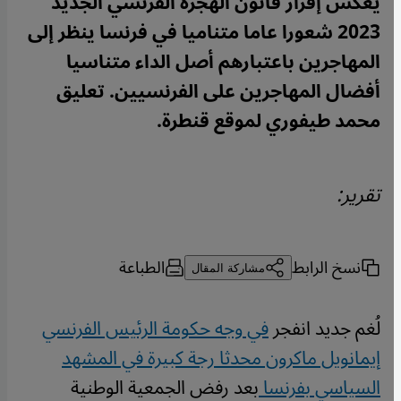
يعكس إقرار قانون الهجرة الفرنسي الجديد
2023 شعورا عاما متناميا في فرنسا ينظر إلى
المهاجرين باعتبارهم أصل الداء متناسيا
أفضال المهاجرين على الفرنسيين. تعليق
محمد طيفوري لموقع قنطرة.
تقرير:
نسخ الرابط
الطباعة
مشاركة المقال
لُغم جديد انفجر
في وجه حكومة الرئيس الفرنسي
إيمانويل ماكرون محدثا رجة كبيرة في المشهد
السياسي بفرنسا
بعد رفض الجمعية الوطنية