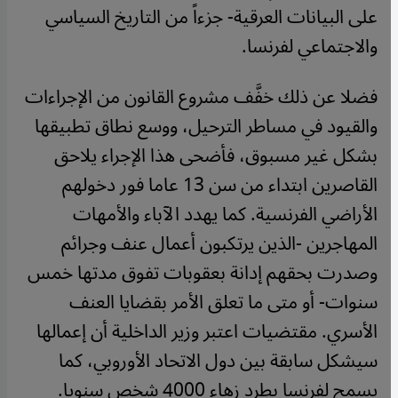
على البيانات العرقية- جزءاً من التاريخ السياسي
والاجتماعي لفرنسا.
فضلا عن ذلك خفَّف مشروع القانون من الإجراءات
والقيود في مساطر الترحيل، ووسع نطاق تطبيقها
بشكل غير مسبوق، فأضحى هذا الإجراء يلاحق
القاصرين ابتداء من سن 13 عاما فور دخولهم
الأراضي الفرنسية. كما يهدد الآباء والأمهات
المهاجرين -الذين يرتكبون أعمال عنف وجرائم
وصدرت بحقهم إدانة بعقوبات تفوق مدتها خمس
سنوات- أو متى ما تعلق الأمر بقضايا العنف
الأسري. مقتضيات اعتبر وزير الداخلية أن إعمالها
سيشكل سابقة بين دول الاتحاد الأوروبي، كما
يسمح لفرنسا بطرد زهاء 4000 شخص سنويا.