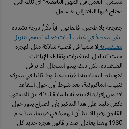
مسمى "العمل في المهن الناقصة" أي تلك التي
تحتاج فيها البلاد إلى يد عامل.
جعجعة بلا طحين، فالقانون -أياً تكُنْ درجة تشدده-
يبقى معطلاً في غياب آليات فعالة تسمح بتنزيل
مقتضياته
لا سميا في قضية شائكة مثل الهجرة
حيث تتداخل المتغيرات وتقاطع الإرادات
المتضادة. لكل ذلك يبدو السجال الدائر في
الأوساط السياسية الفرنسية شوطا ثانيا في معركة
تثبيت الماكرونية، بعد شوط أول حول التقاعد
اقتضى إقراره الاستعانة بالمادة 49.3 من الدستور.
يكفي دليلا على هذا التذكير بأن الصراع يدور حول
القانون رقم 30 بشأن الهجرة في فرنسا، منذ عام
1980 وهذا يعادل إصدار قانون هجرة جديد كل