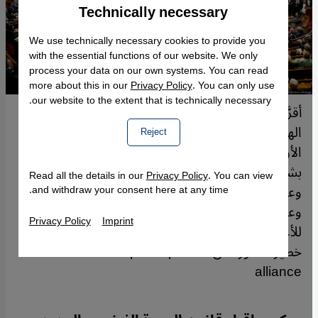
Technically necessary
Accept
Google Maps Embed
We use technically necessary cookies to provide you
with the essential functions of our website. We only
process your data on our own systems. You can read
more about this in our
Privacy Policy
. You can only use
our website to the extent that is technically necessary.
أقرَّ البرلمان الفرنسي مشروع قانون مثير للجدل بشأن
الهجرة: أقرّ البرلمان الفرنسي بصورة نهائية ليل الثلاثاء
Reject
الأربعاء 20 / 12 / 2023 مشروع قانون مثير للجدل
بشأن الهجرة بعدما أيّده في مجلس النواب 349 نائباً
Read all the details in our
Privacy Policy
. You can view
وعارضه 186 نائباً بعيد إقراره في مجلس الشيوخ.
and withdraw your consent here at any time.
وعلى الرّغم من أنّ إقرار هذا النصّ يمثّل انتصاراً
Privacy Policy
Imprint
للأغلبية البرلمانية، إلا أنّه ينطوي على عواقب سياسية
خطيرة. صورة من Michel Euler/AP photo/picture
alliance