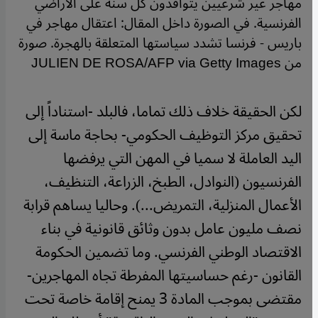
مهاجر غير شرعيين يتوافدون كل سنة على الأراضي
الفرنسية. في الصورة داخل المقال: اعتقال مهاجر في
باريس - فرنسا تشدد سياستها المتعلقة بالهجرة. صورة
من JULIEN DE ROSA/AFP via Getty Images
لكن الحقيقة خلاف ذلك تماما، فالبلد -استناداً إلى
تحقيق مركز التوظيف الحكومي- بحاجة ماسة إلى
اليد العاملة لا سميا في المهن التي يرفضها
الفرنسيون (النوادل، الطبخ، الزراعة، التنظيف،
الأعمال المنزلية، التمريض...). وحاليا يساهم قرابة
نصف مليون عامل بدون وثائق قانونية في بناء
الاقتصاد الوطني الفرنسي. وما تضمين الحكومة
القانون -رغم حساسيتها المفرطة تجاه المهاجرين-
مقتضى بموجب المادة 3 يمنح إقامة خاصة تحت