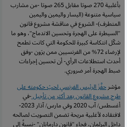
بأغلبية 270 صوتا مقابل 265 صوتا -من مشارب
سياسية متنوعة (اليسار واليمين واليمين
المتطرف)- الشروع في مناقشة مشروع قانون
"السيطرة على الهجرة وتحسين الاندماج"، وهو ما
شكّل انتكاسة كبيرة للحكومة التي كانت تطمح
لإرضاء 72% من الفرنسيين ممن يرَون -وفق
أحدث استطلاعات الرأي- أن تحسين إجراءات
ضبط الهجرة أمر ضروري.
مؤشر
حفَّزَ الرئيس الفرنسي لحثِ حكومته على
طرح مشروع القانون بعد أكثر من تأجيل
-في
أغسطس/ آب 2020 وفي مارس/ آذار 2023-
لافتقاده لأغلبية مريحة تضمن التصويت لصالحه
داخل البرلمان، فجاء "قانون دارمانان" -نسبةً إلى