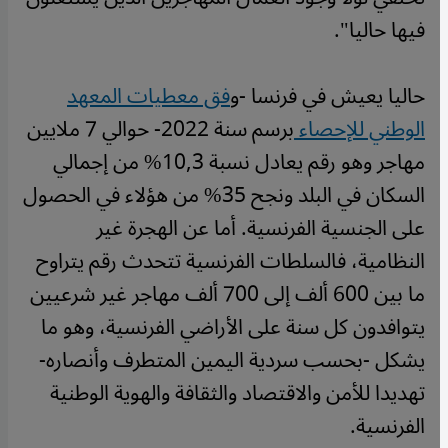
فيها حاليا".
حاليا يعيش في فرنسا -و
فق معطيات المعهد
الوطني للإحصاء
برسم سنة 2022- حوالي 7 ملايين
مهاجر وهو رقم يعادل نسبة 10,3% من إجمالي
السكان في البلد ونجح 35% من هؤلاء في الحصول
على الجنسية الفرنسية. أما عن الهجرة غير
النظامية، فالسلطات الفرنسية تتحدث رقم يتراوح
ما بين 600 ألف إلى 700 ألف مهاجر غير شرعيين
يتوافدون كل سنة على الأراضي الفرنسية، وهو ما
يشكل -بحسب سردية اليمين المتطرف وأنصاره-
تهديدا للأمن والاقتصاد والثقافة والهوية الوطنية
الفرنسية.