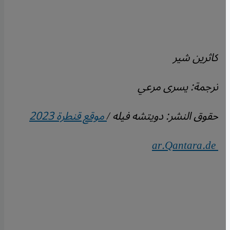
كاثرين شير
ترجمة: يسرى مرعي
حقوق النشر: دويتشه فيله /
موقع قنطرة 2023
ar.Qantara.de