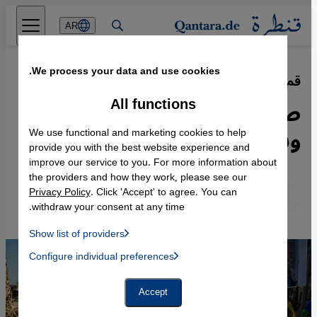
Direkt zum Inhalt springen
AR
We process your data and use cookies.
قمع عابر للحدود العربية
·
09.09.2023
All functions
صداقات الأنظمة السلطوية
وبال على ناشطي السياسة
We use functional and marketing cookies to help
provide you with the best website experience and
improve our service to you. For more information about
the providers and how they work, please see our
Privacy Policy
. Click 'Accept' to agree. You can
عربي
English
Deutsch
withdraw your consent at any time.
Show list of providers
List of providers:
Configure individual preferences
Facebook Embed / Facebook Connect
 Manager, Instagram Embed, Twitter Embed, Youtube Embed
Google Tag Manager
Twitter Embed
Accept
Instagram Embed
Youtube Embed