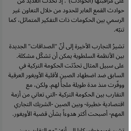
على مراقبتها (الحوادث)". إذ تحدث العديد من
حوادث القمع العابر للحدود من خلال التعاون غير
الرسمي بين الحكومات ذات التفكير المتماثل، كما
تنبّه.
تشيرُ التجارب الأخيرة إلى أنّ "الصداقات" الجديدة
بين الأنظمة السلطوية يمكن أن تشكّل مشكلة.
على سبيل المثال تحدّثت الحكومة التركية في
السابق ضد اضطهاد الصين لأقلية الأويغور العرقية
ووفّرت منذ مدة طويلة ملجأً لهم. ولكن، مع
التقارب بين الحكومة التركية -التي تعاني من أزمة
اقتصادية خطيرة- وبين الصين -الشريك التجاري
المهم- أصبحت أكثر هدوءاً بشأن قضية الأويغور.
تشير غوروخوفسكايا إلى أنه: "مع التقارب بين