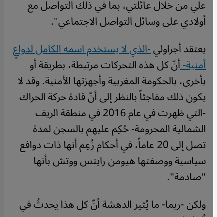
علي من خلال عائلتي، بما في ذلك التواصل مع
أولادي على وسائل التواصل الاجتماعي".
يعتقد أجراولي
-الذي لا يستخدم اسمه الكامل لدواعٍ
أمنية-
أنّ كل هذه التحركات مرتبطة، بطريقة أو
بأخرى، بالحكومة المغربية وأجهزتها الأمنية. وقد لا
يكون ذلك مفاجئاً بالنظر إلى أنّ قادة حركة الحراك
-التي ظهرت في عام 2016 في منطقة الريف
الشمالية المحرومة- حُكِم عليهم بالسجن لمدة
تصل إلى 20 عاماً، في أحكام زُعِم أنها ذات دوافع
سياسية ووصفتها هيومن رايتس ووتش بأنها
"صادمة".
ولكن -ربما- ما يُثير الدهشة أنّ كل هذا يحدثُ في