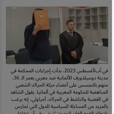
في آب/أغسطس 2023، بدأت إجراءات المحكمة في
مدينة دوسيلدورف الألمانية ضد مغربي بعمر الـ 36،
متهم بالتجسس على أعضاء حركة الحراك الشعبي
المناهضة للحكومة المغربية في ألمانيا. يقول الشاهد
في القضية والناشط في الحراك، أجراولي، إنه يرغب
بالمزيد من المساءلة السياسية للدول التي تمارس
بانتظام القمع العابر للحدود: "نرغب في أن تتفاعل