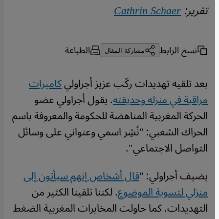
تقرير:
Cathrin Schaer
نسخ الرابط
الطباعة
مشاركة المقال
بعد تلقيه تهديدات ركّب عزيز أجراولي
كاميرات
مراقبة في منزله وحديقته
. يقول أجراولي عضو
الحركة المغربية المناهضة للحكومة والمعروفة باسم
الحراك الشعبي: "نُشِر اسمي وعنواني على وسائل
التواصل الاجتماعي".
يضيف أجراولي: "
قال أشخاص إنهم سيأتون إلى
منزلي لتسوية الموضوع
. لكننا تلقينا الكثير من
التهديدات. كما حاولت المخابرات المغربية الضغط