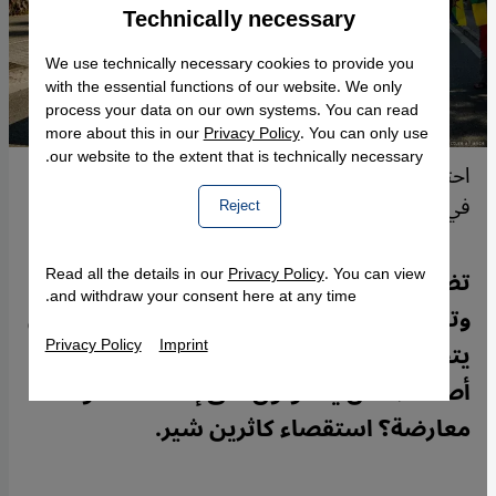
Technically necessary
Accept
Google Maps Embed
We use technically necessary cookies to provide you
with the essential functions of our website. We only
process your data on our own systems. You can read
more about this in our
Privacy Policy
. You can only use
our website to the extent that is technically necessary.
احتجاجات في برشلونة بإسبانيا مناصرة لمعتقلي الرأي
في المغرب.
Reject
Read all the details in our
Privacy Policy
. You can view
تضايق الحكومات السلطوية عادةً منتقديها
and withdraw your consent here at any time.
وتعرقلهم حتى إن كانوا خارج البلاد. فماذا حين
Privacy Policy
Imprint
يتحول أعداء سابقون في الشرق الأوسط إلى
أصدقاء؟ هل يتعاونون على إسكات أصوات
معارضة؟ استقصاء كاثرين شير.